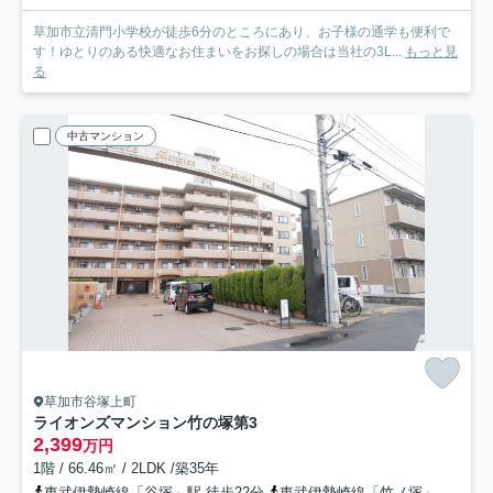
草加市立清門小学校が徒歩6分のところにあり、お子様の通学も便利で
す！ゆとりのある快適なお住まいをお探しの場合は当社の3L...
もっと見
る
中古マンション
草加市谷塚上町
ライオンズマンション竹の塚第3
2,399
万円
1階 / 66.46㎡ / 2LDK /築35年
東武伊勢崎線「谷塚」駅 徒歩22分
東武伊勢崎線「竹ノ塚」駅 徒歩21分