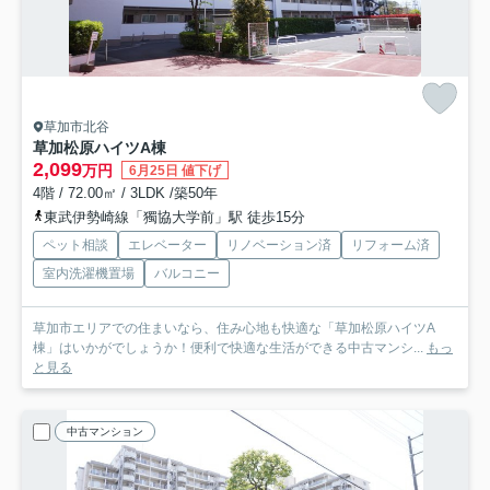
草加市北谷
草加松原ハイツA棟
2,099
万円
6月25日 値下げ
4階 / 72.00㎡ / 3LDK /築50年
東武伊勢崎線「獨協大学前」駅 徒歩15分
ペット相談
エレベーター
リノベーション済
リフォーム済
室内洗濯機置場
バルコニー
草加市エリアでの住まいなら、住み心地も快適な「草加松原ハイツA
棟」はいかがでしょうか！便利で快適な生活ができる中古マンシ...
もっ
と見る
中古マンション