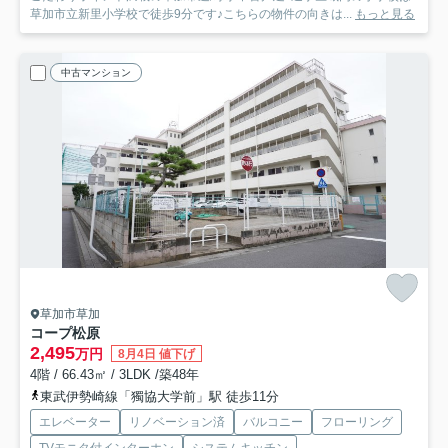
草加市立新里小学校で徒歩9分です♪こちらの物件の向きは...
もっと見る
中古マンション
草加市草加
コープ松原
2,495
万円
8月4日 値下げ
4階 / 66.43㎡ / 3LDK /築48年
東武伊勢崎線「獨協大学前」駅 徒歩11分
エレベーター
リノベーション済
バルコニー
フローリング
TVモニタ付インターホン
システムキッチン