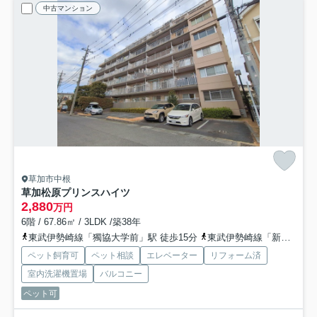
中古マンション
草加市中根
草加松原プリンスハイツ
2,880
万円
6階 / 67.86㎡ / 3LDK /築38年
東武伊勢崎線「獨協大学前」駅 徒歩15分
東武伊勢崎線「新田」駅 徒歩28分
ペット飼育可
ペット相談
エレベーター
リフォーム済
室内洗濯機置場
バルコニー
ペット可