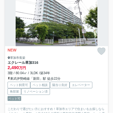
NEW
草加市長栄
エクレール草加
316
2,490
万円
3階 / 80.04㎡ / 3LDK /築34年
東武伊勢崎線「新田」駅 徒歩22分
ペット飼育可
ペット相談
陽当り良好
エレベーター
角部屋
リノベーション済
ペット可
こだわりで選びたい方におすすめ！草加市エリアで住まいをお探しなら