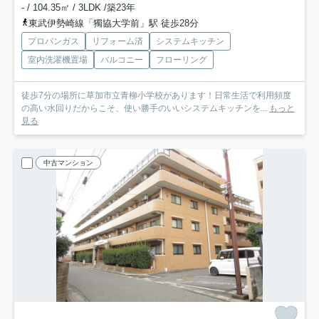
- / 104.35㎡ / 3LDK /築23年
東武伊勢崎線「獨協大学前」駅 徒歩28分
プロパンガス
リフォーム済
システムキッチン
室内洗濯機置場
バルコニー
フローリング
徒歩7分の場所に草加市立青柳小学校があります！日常生活で利用頻度
の高い水回りだからこそ、使い勝手のいいシステムキッチンを...
もっと
見る
中古マンション