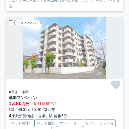
「エクレール草加」！徒歩12分の場所に草加市立清門小学校...
もっと見
る
中古マンション
草加市瀬崎
草加マンション
1,480
万円
8月1日 値下げ
1階 / 48.31㎡ / 2DK /築53年
東武伊勢崎線「谷塚」駅 徒歩6分
ペット飼育可
ペット相談
エレベーター
リノベーション済