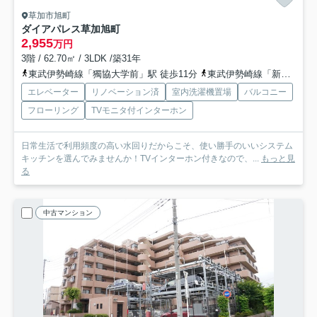
草加市旭町
ダイアパレス草加旭町
2,955
万円
3階 / 62.70㎡ / 3LDK /築31年
東武伊勢崎線「獨協大学前」駅 徒歩11分
東武伊勢崎線「新田」駅 徒歩11分
エレベーター
リノベーション済
室内洗濯機置場
バルコニー
フローリング
TVモニタ付インターホン
日常生活で利用頻度の高い水回りだからこそ、使い勝手のいいシステム
キッチンを選んでみませんか！TVインターホン付きなので、...
もっと見
る
中古マンション