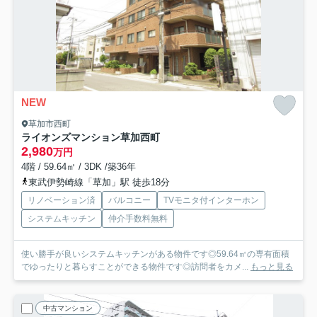
NEW
草加市西町
ライオンズマンション草加西町
2,980
万円
4階 / 59.64㎡ / 3DK /築36年
東武伊勢崎線「草加」駅 徒歩18分
リノベーション済
バルコニー
TVモニタ付インターホン
システムキッチン
仲介手数料無料
使い勝手が良いシステムキッチンがある物件です◎59.64㎡の専有面積
でゆったりと暮らすことができる物件です◎訪問者をカメ...
もっと見る
中古マンション