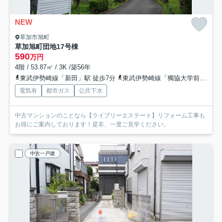
NEW
草加市旭町
草加旭町団地17号棟
590
万円
4階 / 53.87㎡ / 3K /築56年
東武伊勢崎線「新田」駅 徒歩7分
東武伊勢崎線「獨協大学前」駅 徒歩14分
電気有
都市ガス
公共下水
中古マンションのことなら【ライブリーエステート】リフォーム工事も
お得にご案内しております！是非、一度ご見学ください。
中古一戸建