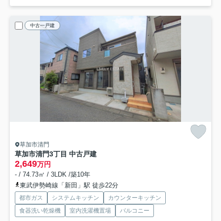
中古一戸建
草加市清門
草加市清門3丁目 中古戸建
2,649
万円
- / 74.73㎡ / 3LDK /築10年
東武伊勢崎線「新田」駅 徒歩22分
都市ガス
システムキッチン
カウンターキッチン
食器洗い乾燥機
室内洗濯機置場
バルコニー