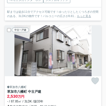
駅までは徒歩11分でアクセス可能です！ゆったりとしたくつろぎの空間
のある、3LDKの物件です！バルコニーの広さが8.81...
もっと見る
中古一戸建
草加市八幡町
草加市八幡町 中古戸建
2,530
万円
- / 87.85㎡ / 3LDK /築33年