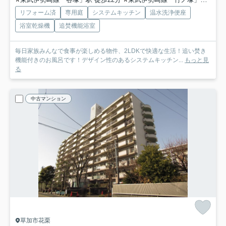
リフォーム済
専用庭
システムキッチン
温水洗浄便座
浴室乾燥機
追焚機能浴室
毎日家族みんなで食事が楽しめる物件、2LDKで快適な生活！追い焚き
機能付きのお風呂です！デザイン性のあるシステムキッチン...
もっと見
る
中古マンション
草加市花栗