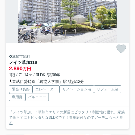
草加市旭町
メイツ草加
116
2,890
万円
1階 / 71.14㎡ / 3LDK /築36年
東武伊勢崎線「獨協大学前」駅 徒歩12分
陽当り良好
エレベーター
リノベーション済
リフォーム済
専用庭
バルコニー
「メイツ草加」：草加市エリアの新居にピッタリ！利便性に優れ、家族
で暮らすにもピッタリな3LDKです！専用庭付なのでガーデ...
もっと見
る