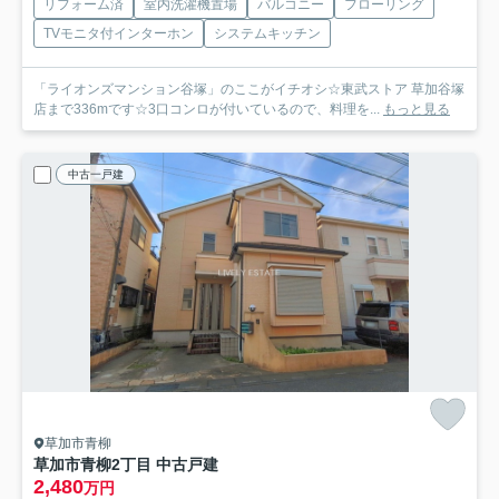
リフォーム済
室内洗濯機置場
バルコニー
フローリング
TVモニタ付インターホン
システムキッチン
「ライオンズマンション谷塚」のここがイチオシ☆東武ストア 草加谷塚
店まで336mです☆3口コンロが付いているので、料理を...
もっと見る
中古一戸建
草加市青柳
草加市青柳2丁目 中古戸建
2,480
万円