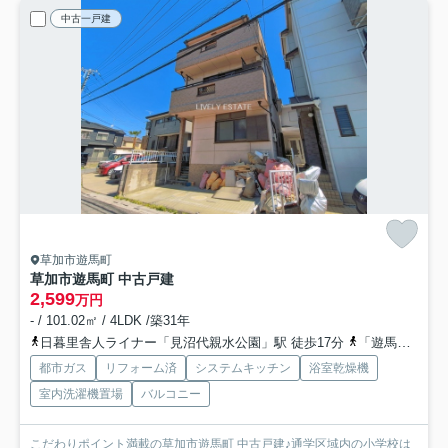
中古一戸建
草加市遊馬町
草加市遊馬町 中古戸建
2,599
万円
- / 101.02㎡ / 4LDK /築31年
日暮里舎人ライナー「見沼代親水公園」駅 徒歩17分
「遊馬町中」バス停下車 徒歩分
都市ガス
リフォーム済
システムキッチン
浴室乾燥機
室内洗濯機置場
バルコニー
こだわりポイント満載の草加市遊馬町 中古戸建♪通学区域内の小学校は