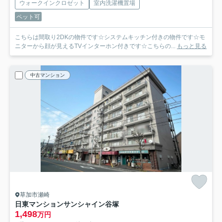
ウォークインクロゼット
室内洗濯機置場
ペット可
こちらは間取り2DKの物件です☆システムキッチン付きの物件です☆モ
ニターから顔が見えるTVインターホン付きです☆こちらの...
もっと見る
中古マンション
草加市瀬崎
日東マンションサンシャイン谷塚
1,498
万円