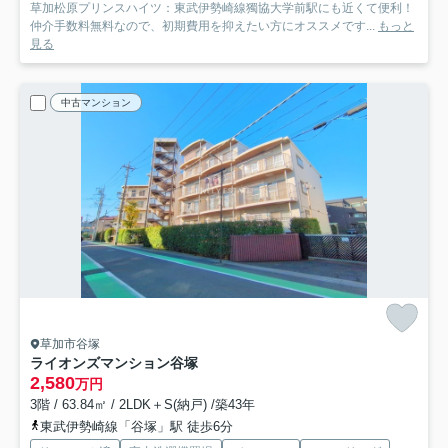
草加松原プリンスハイツ：東武伊勢崎線獨協大学前駅にも近くて便利！
仲介手数料無料なので、初期費用を抑えたい方にオススメです...
もっと
見る
中古マンション
草加市谷塚
ライオンズマンション谷塚
2,580
万円
3階 / 63.84㎡ / 2LDK＋S(納戸) /築43年
東武伊勢崎線「谷塚」駅 徒歩6分