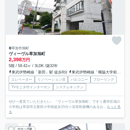
草加市旭町
ヴィーヴル草加旭町
2,398
万円
5階 / 59.42㎡ / 3LDK /築32年
東武伊勢崎線「新田」駅 徒歩8分
東武伊勢崎線「獨協大学前」駅 徒歩13分
エレベーター
リノベーション済
バルコニー
フローリング
TVモニタ付インターホン
システムキッチン
ぜひ一度見ていただきたい、「ヴィーヴル草加旭町」です☆通学区域の
小学校は草加市立新田小学校徒歩15分☆浴室乾燥機のあるお...
もっと見
る
中古一戸建