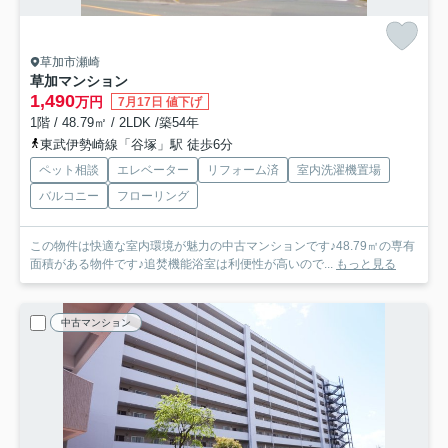
草加市瀬崎
草加マンション
1,490
万円
7月17日 値下げ
1階 / 48.79㎡ / 2LDK /築54年
東武伊勢崎線「谷塚」駅 徒歩6分
ペット相談
エレベーター
リフォーム済
室内洗濯機置場
バルコニー
フローリング
この物件は快適な室内環境が魅力の中古マンションです♪48.79㎡の専有
面積がある物件です♪追焚機能浴室は利便性が高いので...
もっと見る
中古マンション