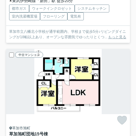
東武伊勢崎線「新田」駅 徒歩20分
都市ガス
ウォークインクロゼット
システムキッチン
室内洗濯機置場
フローリング
電気有
草加市立八幡北小学校が通学範囲内、学校まで徒歩5分♪リビングダイニ
ングが18帖以上あり、オープンな雰囲気でゆったりとくつ...
もっと見る
中古マンション
草加市旭町
草加旭町団地15号棟