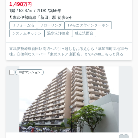
1,498
万円
1階 / 53.87㎡ / 2LDK /築56年
東武伊勢崎線「新田」駅 徒歩6分
リフォーム済
フローリング
TVモニタ付インターホン
システムキッチン
温水洗浄便座
独立洗面台
東武伊勢崎線新田駅周辺への引っ越しをお考えなら「草加旭町団地15号
棟」◎便利なスーパー「東武ストア 新田店」まで424m...
もっと見る
中古マンション