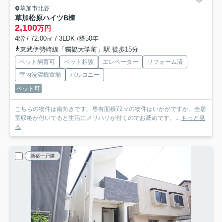
草加市北谷
草加松原ハイツB棟
2,100
万円
4階 / 72.00㎡ / 3LDK /築50年
東武伊勢崎線「獨協大学前」駅 徒歩15分
ペット飼育可
ペット相談
エレベーター
リフォーム済
室内洗濯機置場
バルコニー
ペット可
こちらの物件は南向きです。専有面積72㎡の物件はいかがですか。全居
室収納が付いてると生活にメリハリが付くのでお薦めです。...
もっと見
る
新築一戸建