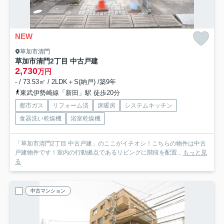
NEW
草加市清門
草加市清門2丁目 中古戸建
2,730
万円
- / 73.53㎡ / 2LDK＋S(納戸) /築9年
東武伊勢崎線「新田」駅 徒歩20分
都市ガス
リフォーム済
床暖房
システムキッチン
食器洗い乾燥機
浴室乾燥機
「草加市清門2丁目 中古戸建」のここがイチオシ！こちらの物件は中古
戸建物件です！室内の行動拠点であるリビングに階段を配置...
もっと見
る
中古マンション