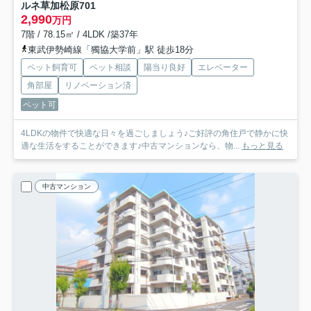
ルネ草加松原
701
2,990
万円
7階 / 78.15㎡ / 4LDK /築37年
東武伊勢崎線「獨協大学前」駅 徒歩18分
ペット飼育可
ペット相談
陽当り良好
エレベーター
角部屋
リノベーション済
ペット可
4LDKの物件で快適な日々を過ごしましょう♪ご好評の角住戸で静かに快
適な生活をすることができます♪中古マンションなら、物...
もっと見る
中古マンション