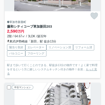
草加市新善町
藤和シティコープ草加新田
203
2,590
万円
2階 / 64.67㎡ / 3LDK /築32年
東武伊勢崎線「新田」駅 徒歩13分
陽当り良好
エレベーター
リノベーション済
リフォーム済
バルコニー
フローリング
駅まで歩いて行くことのできる、駅徒歩13分の物件です！よく家で料理
をするという方に嬉しいシステムキッチン付きの物件！全居...
もっと見
る
中古マンション