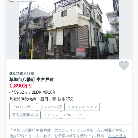
草加市八幡町
草加市八幡町 中古戸建
1,890
万円
- / 59.62㎡ / 2LDK /築28年
東武伊勢崎線「新田」駅 徒歩15分
プロパンガス
リフォーム済
システムキッチン
室内洗濯機置場
エアコン
バルコニー
「草加市八幡町 中古戸建」のここがイチオシ♪草加市立八幡北小学校が
徒歩12分のところにあり、お子様の通学も便利です♪日当...
もっと見る