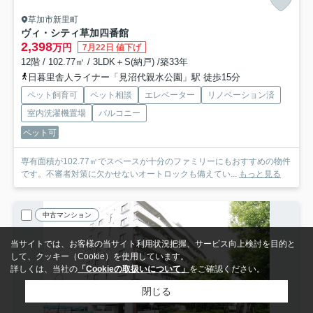
草加市新里町
ヴィ・シティ草加四番館
2,398
万円
7月22日 値下げ
12階 / 102.77㎡ / 3LDK＋S(納戸) /築33年
日暮里舎人ライナー「見沼代親水公園」駅 徒歩15分
ペット飼育可
ペット相談
エレベーター
リノベーション済
室内洗濯機置場
バルコニー
ペット可
専有面積が102.77㎡でスペースが十分のファミリーにもおすすめの物件
です。不審者対策に欠かせないオートロックも備えてい...
もっと見る
中古マンション
当サイトでは、お客様の当サイト利用状況把握、サービス向上検討を目的と
して、クッキー（Cookie）を使用しています。
詳しくは、当社の
「Cookieの取扱いについて」
をご確認ください。
閉じる