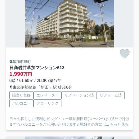
草加市旭町
日商岩井草加マンション
613
1,990
万円
6階 / 61.60㎡ / 2LDK /築47年
東武伊勢崎線「新田」駅 徒歩6分
陽当り良好
エレベーター
リノベーション済
リフォーム済
バルコニー
フローリング
日々の暮らしに便利なビッグ・エー草加新田店(スーパー)まで5分で行け
ます☆バルコニーをご活用いただけます☆靴好きの方には...
もっと見る