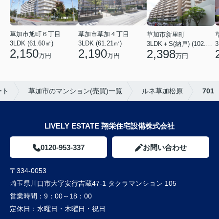
草加市草加４丁目
草加市旭町６丁目
草加市新里町
3LDK (61.21㎡)
3LDK (61.60㎡)
3LDK＋S(納戸) (102.77㎡)
3
2,190
2,150
2,398
万円
万円
万円
ート
草加市のマンション(売買)一覧
ルネ草加松原
701
LIVELY ESTATE 翔栄住宅設備株式会社
0120-953-337
お問い合わせ
〒334-0053
埼玉県川口市大字安行吉蔵47-1 タクラマンション 105
営業時間：
9：00～18：00
定休日：
水曜日・木曜日・祝日