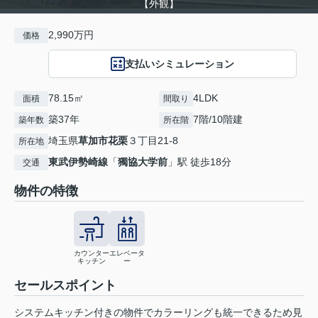
【外観】
2,990万円
価格
支払いシミュレーション
78.15㎡
4LDK
面積
間取り
築37年
7階/10階建
築年数
所在階
埼玉県
草加市
花栗
３丁目21-8
所在地
東武伊勢崎線
「
獨協大学前
」駅 徒歩18分
交通
物件の特徴
カウンター
エレベータ
キッチン
ー
セールスポイント
システムキッチン付きの物件でカラーリングも統一できるため見