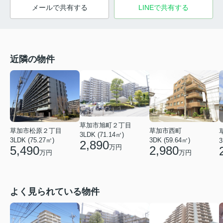
メールで共有する
LINEで共有する
近隣の物件
草加市旭町２丁目
草加市松原２丁目
草加市西町
3LDK (71.14㎡)
3LDK (75.27㎡)
3DK (59.64㎡)
3
2,890
万円
5,490
2,980
万円
万円
よく見られている物件