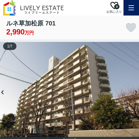
0
お気に入り
ルネ草加松原 701
2,990
万円
1
/
7