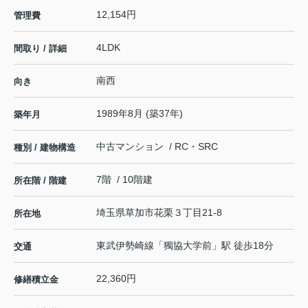
12,154円
管理費
4LDK
間取り / 詳細
南西
向き
1989年8月 (築37年)
築年月
中古マンション / RC・SRC
種別 / 建物構造
7階 / 10階建
所在階 / 階建
埼玉県
草加市
花栗
３丁目21-8
所在地
東武伊勢崎線
「
獨協大学前
」駅 徒歩18分
交通
22,360円
修繕積立金