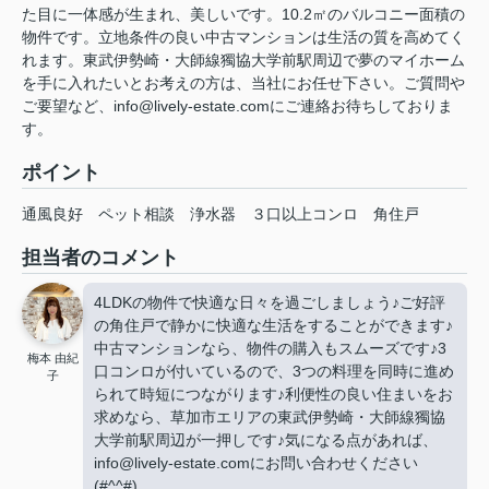
た目に一体感が生まれ、美しいです。10.2㎡のバルコニー面積の
物件です。立地条件の良い中古マンションは生活の質を高めてく
れます。東武伊勢崎・大師線獨協大学前駅周辺で夢のマイホーム
を手に入れたいとお考えの方は、当社にお任せ下さい。ご質問や
ご要望など、info@lively-estate.comにご連絡お待ちしておりま
す。
ポイント
通風良好
ペット相談
浄水器
３口以上コンロ
角住戸
担当者のコメント
4LDKの物件で快適な日々を過ごしましょう♪ご好評
の角住戸で静かに快適な生活をすることができます♪
中古マンションなら、物件の購入もスムーズです♪3
梅本 由紀
口コンロが付いているので、3つの料理を同時に進め
子
られて時短につながります♪利便性の良い住まいをお
求めなら、草加市エリアの東武伊勢崎・大師線獨協
大学前駅周辺が一押しです♪気になる点があれば、
info@lively-estate.comにお問い合わせください
(#^^#)