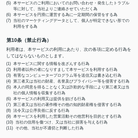
(5) 本サービスのご利用においてのお問い合わせ・発生したトラブル
等に対して、当社よりご連絡させていただく為
(6) 本サービスを円滑に運営する為に一定期間の保管をする為
(7) 当社のマーケティングデータとして、個人が特定できない形での
利用をする為
第10条（禁止行為）
利用者は、本サービスの利用にあたり、次の各項に定める行為を
してはならないものとします。
(1) 本サービスに関する情報を改ざんする行為
(2) 利用者以外の者になりすまして本サービスを利用する行為
(3) 有害なコンピュータープログラム等を送信又は書き込む行為
(4) 第三者又は当社の財産、名誉及びプライバシー等を侵害する行為
(5) 本人の同意を得ることなく又は詐欺的な手段により第三者又は当
社の個人情報を収集する行為
(6) 本サービスの利用又は提供を妨げる行為
(7) 第三者又は当社の著作権その他の知的財産権を侵害する行為
(8) 法令又は公序良俗に反する行為
(9) 本サービスを利用した営業活動その他営利を目的とする行為
(10) 当社の信用を傷つけ、又は当社に損害を与える行為
(11) その他、当社が不適切と判断した行為