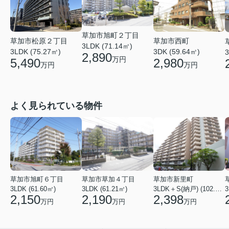
草加市旭町２丁目
草加市松原２丁目
草加市西町
3LDK (71.14㎡)
3LDK (75.27㎡)
3DK (59.64㎡)
3
2,890
万円
5,490
2,980
万円
万円
よく見られている物件
草加市旭町６丁目
草加市草加４丁目
草加市新里町
3LDK (61.60㎡)
3LDK (61.21㎡)
3LDK＋S(納戸) (102.77㎡)
3
2,150
2,190
2,398
万円
万円
万円