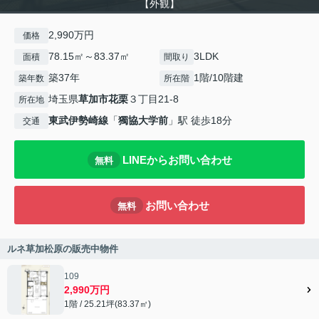
【外観】
2,990万円
価格
78.15㎡～83.37㎡
3LDK
面積
間取り
築37年
1階/10階建
築年数
所在階
埼玉県
草加市
花栗
３丁目21-8
所在地
東武伊勢崎線
「
獨協大学前
」駅 徒歩18分
交通
LINEからお問い合わせ
無料
お問い合わせ
無料
ルネ草加松原の販売中物件
109
2,990万円
1階 / 25.21坪(83.37㎡)