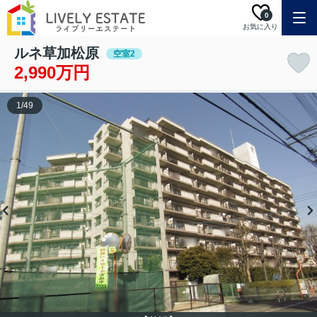
0
お気に入り
ルネ草加松原
空室2
2,990万円
1
/
49