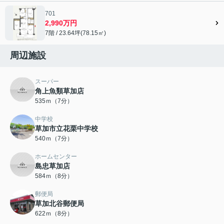
701
2,990万円
7階 / 23.64坪(78.15㎡)
周辺施設
スーパー
角上魚類草加店
535ｍ（7分）
中学校
草加市立花栗中学校
540ｍ（7分）
ホームセンター
島忠草加店
584ｍ（8分）
郵便局
草加北谷郵便局
622ｍ（8分）