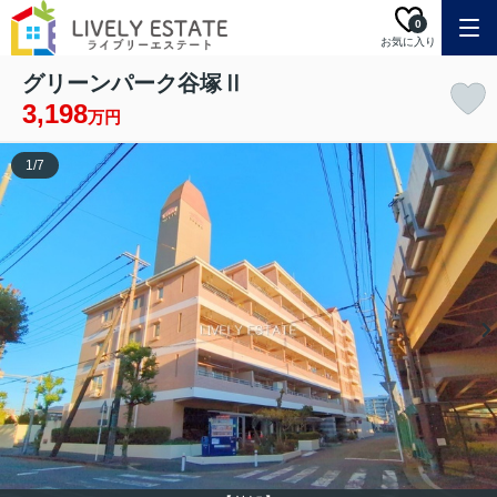
0
お気に入り
グリーンパーク谷塚Ⅱ
3,198
万円
1
/
7