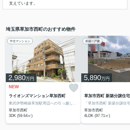
支えています。
埼玉県草加市西町のおすすめ物件
中古マンション
新築一戸建
2,980
5,890
万円
万円
NEW
ライオンズマンション草加西町
草加市西町 新築分譲住宅 
東武伊勢崎線草加駅周辺への引っ越しをお考えなら「ライオンズマンション草加西町」。セブンイレブン草加谷塚バイパス店まで徒歩5分と近場にコンビニがあるのもポイント。草加市にある東武伊勢崎線草加周辺で不動産をお探しの方は、当社にお任せ下さい。当社がしっかりとサポートいたします。
草加市西町
草加市西町
3DK (59.64㎡)
4LDK (97.71㎡)