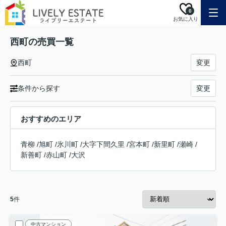
0
お気に入り
西町の売買一覧
西町
変更
条件から探す
変更
おすすめのエリア
青柳
/
旭町
/
氷川町
/
大字下間久里
/
宮本町
/
新里町
/
瀬崎
/
新善町
/
赤山町
/
大沢
5
件
中古マンション