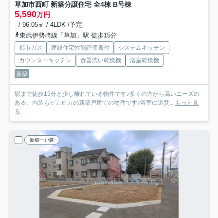
草加市西町 新築分譲住宅 全4棟 B号棟
5,590
万円
- / 96.05㎡ / 4LDK /予定
東武伊勢崎線「草加」駅 徒歩15分
都市ガス
建設住宅性能評価書付
システムキッチン
カウンターキッチン
食器洗い乾燥機
浴室乾燥機
新築
駅まで徒歩15分と少し離れている物件です♪多くの方から高いニーズの
ある、内装もピカピカの新築戸建ての物件です♪浴室に追焚...
もっと見
る
新築一戸建