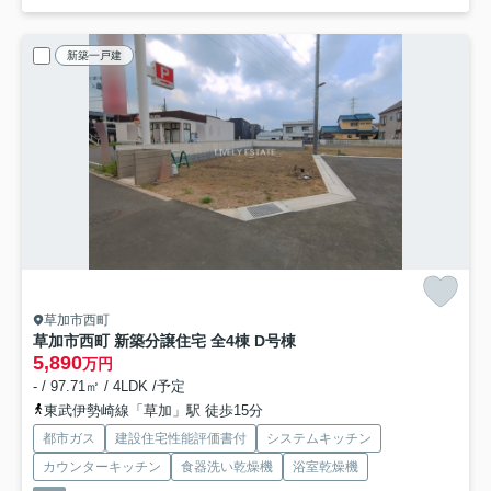
新築一戸建
草加市西町
草加市西町 新築分譲住宅 全4棟 D号棟
5,890
万円
- / 97.71㎡ / 4LDK /予定
東武伊勢崎線「草加」駅 徒歩15分
都市ガス
建設住宅性能評価書付
システムキッチン
カウンターキッチン
食器洗い乾燥機
浴室乾燥機