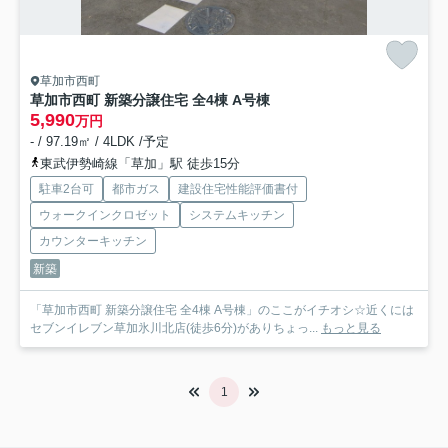
草加市西町
草加市西町 新築分譲住宅 全4棟 A号棟
5,990
万円
- / 97.19㎡ / 4LDK /予定
東武伊勢崎線「草加」駅 徒歩15分
駐車2台可
都市ガス
建設住宅性能評価書付
ウォークインクロゼット
システムキッチン
カウンターキッチン
新築
「草加市西町 新築分譲住宅 全4棟 A号棟」のここがイチオシ☆近くには
セブンイレブン草加氷川北店(徒歩6分)がありちょっ...
もっと見る
1