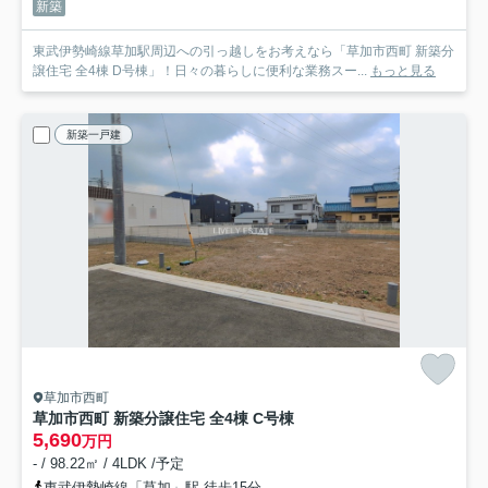
新築
東武伊勢崎線草加駅周辺への引っ越しをお考えなら「草加市西町 新築分
譲住宅 全4棟 D号棟」！日々の暮らしに便利な業務スー...
もっと見る
新築一戸建
草加市西町
草加市西町 新築分譲住宅 全4棟 C号棟
5,690
万円
- / 98.22㎡ / 4LDK /予定
東武伊勢崎線「草加」駅 徒歩15分