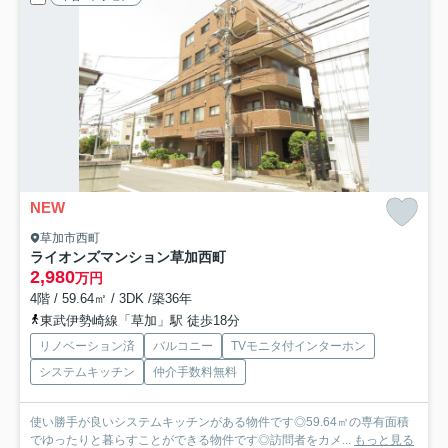
NEW
草加市西町
ライオンズマンション草加西町
2,980
万円
4階 / 59.64㎡ / 3DK /築36年
東武伊勢崎線「草加」駅 徒歩18分
リノベーション済
バルコニー
TVモニタ付インターホン
システムキッチン
仲介手数料無料
使い勝手が良いシステムキッチンがある物件です◎59.64㎡の専有面積
でゆったりと暮らすことができる物件です◎訪問者をカメ...
もっと見る