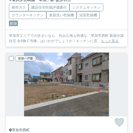
都市ガス
建設住宅性能評価書付
システムキッチン
カウンターキッチン
食器洗い乾燥機
浴室乾燥機
新築
草加市エリアでの住まいなら、住み心地も快適な「草加市西町 新築分譲
住宅 全4棟 C号棟」はいかがでしょうか！キッチンに窓...
もっと見る
新築一戸建
草加市西町