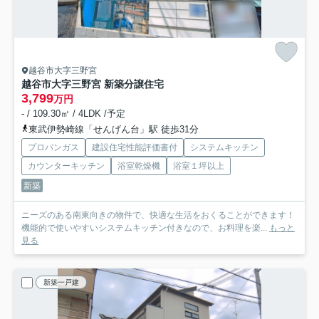
越谷市大字三野宮
越谷市大字三野宮 新築分譲住宅
3,799
万円
- / 109.30㎡ / 4LDK /予定
東武伊勢崎線「せんげん台」駅 徒歩31分
プロパンガス
建設住宅性能評価書付
システムキッチン
カウンターキッチン
浴室乾燥機
浴室１坪以上
新築
ニーズのある南東向きの物件で、快適な生活をおくることができます！
機能的で使いやすいシステムキッチン付きなので、お料理を楽...
もっと
見る
新築一戸建