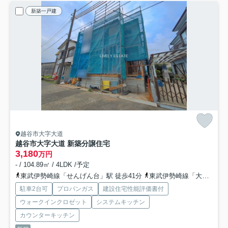
新築一戸建
越谷市大字大道
越谷市大字大道 新築分譲住宅
3,180
万円
- / 104.89㎡ / 4LDK /予定
東武伊勢崎線「せんげん台」駅 徒歩41分
東武伊勢崎線「大袋」駅 徒歩32分
駐車2台可
プロパンガス
建設住宅性能評価書付
ウォークインクロゼット
システムキッチン
カウンターキッチン