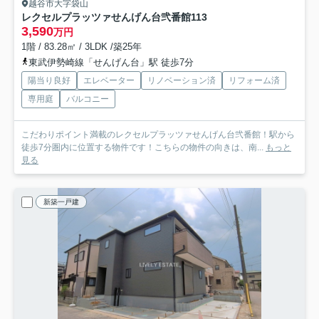
越谷市大字袋山
レクセルプラッツァせんげん台弐番館
113
3,590
万円
1階 / 83.28㎡ / 3LDK /築25年
東武伊勢崎線「せんげん台」駅 徒歩7分
陽当り良好
エレベーター
リノベーション済
リフォーム済
専用庭
バルコニー
こだわりポイント満載のレクセルプラッツァせんげん台弐番館！駅から
徒歩7分圏内に位置する物件です！こちらの物件の向きは、南...
もっと
見る
新築一戸建