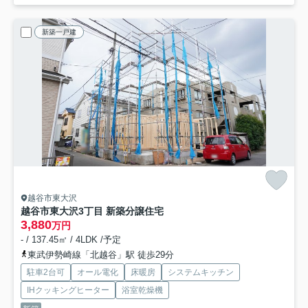
新築一戸建
越谷市東大沢
越谷市東大沢3丁目 新築分譲住宅
3,880
万円
- / 137.45㎡ / 4LDK /予定
東武伊勢崎線「北越谷」駅 徒歩29分
駐車2台可
オール電化
床暖房
システムキッチン
IHクッキングヒーター
浴室乾燥機