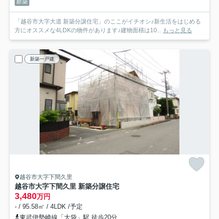
新築
「越谷市大字大道 新築分譲住宅」のここがイチオシ♪新生活をはじめる
方にオススメな4LDKの物件があります♪建物面積は10...
もっと見る
新築一戸建
越谷市大字下間久里
越谷市大字下間久里 新築分譲住宅
3,480
万円
- / 95.58㎡ / 4LDK /予定
東武伊勢崎線「大袋」駅 徒歩20分