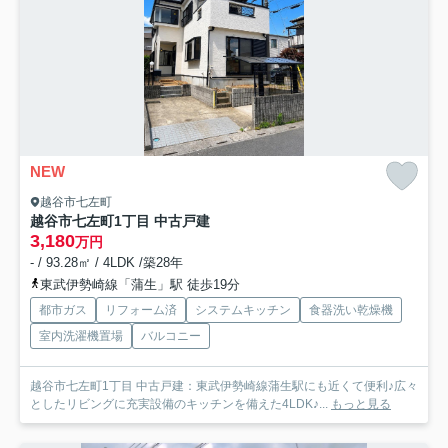
NEW
越谷市七左町
越谷市七左町1丁目 中古戸建
3,180
万円
- / 93.28㎡ / 4LDK /築28年
東武伊勢崎線「蒲生」駅 徒歩19分
都市ガス
リフォーム済
システムキッチン
食器洗い乾燥機
室内洗濯機置場
バルコニー
越谷市七左町1丁目 中古戸建：東武伊勢崎線蒲生駅にも近くて便利♪広々
としたリビングに充実設備のキッチンを備えた4LDK♪...
もっと見る