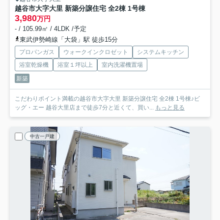
越谷市大字大里 新築分譲住宅 全2棟 1号棟
3,980
万円
- / 105.99㎡ / 4LDK /予定
東武伊勢崎線「大袋」駅 徒歩15分
プロパンガス
ウォークインクロゼット
システムキッチン
浴室乾燥機
浴室１坪以上
室内洗濯機置場
新築
こだわりポイント満載の越谷市大字大里 新築分譲住宅 全2棟 1号棟♪ビ
ッグ・エー 越谷大里店まで徒歩7分と近くて、買い...
もっと見る
中古一戸建