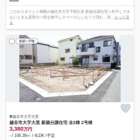
こだわりポイント満載の越谷市大字下間久里 新築分譲住宅☆外干しでき
ないときも居室の一部を物干しスペースにしなくて済む、浴...
もっと見
る
新築一戸建
越谷市大字大里
越谷市大字大里 新築分譲住宅 全2棟 2号棟
3,380
万円
- / 106.39㎡ / 4LDK /予定