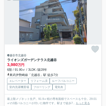
越谷市北越谷
ライオンズガーデンテラス北越谷
3,980
万円
6階 / 91.90㎡ / 3LDK /築28年
東武伊勢崎線「北越谷」駅 徒歩7分
エレベーター
リフォーム済
ルーフバルコニー
室内洗濯機置場
フローリング
電気有
最上階メゾネット住戸。91.9㎡程の専有面積でスペースも十分。29.01
㎡の3面バルコニーが付いた物件です。駅まで徒歩7...
もっと見る