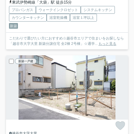
東武伊勢崎線「大袋」駅 徒歩15分
プロパンガス
ウォークインクロゼット
システムキッチン
カウンターキッチン
浴室乾燥機
浴室１坪以上
新築
こだわりで選びたい方におすすめ☆越谷市エリアで住まいをお探しなら
「越谷市大字大里 新築分譲住宅 全2棟 2号棟」☆通学...
もっと見る
新築一戸建
越谷市大字大里