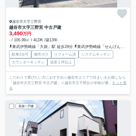
越谷市大字三野宮
越谷市大字三野宮 中古戸建
3,490
万円
- / 105.99㎡ / 4LDK /築13年
東武伊勢崎線「大袋」駅 徒歩29分
東武伊勢崎線「せんげん台」駅 徒歩29分
駐車2台可
都市ガス
リフォーム済
システムキッチン
カウンターキッチン
浴室１坪以上
こだわりで選びたい方におすすめ☆越谷市エリアで住まいをお探しなら
「越谷市大字三野宮 中古戸建」☆越谷市立千間台小学校が通...
もっと見
る
新築一戸建