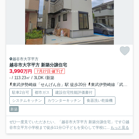
越谷市大字平方
越谷市大字平方 新築分譲住宅
3,990
万円
7月27日 値下げ
- / 113.23㎡ / 3LDK /新築
東武伊勢崎線「せんげん台」駅 徒歩20分
東武伊勢崎線「武里」駅 徒歩11分
駐車2台可
都市ガス
建設住宅性能評価書付
システムキッチン
カウンターキッチン
食器洗い乾燥機
新築
ぜひ一度見ていただきたい、「越谷市大字平方 新築分譲住宅」です◎越
谷市立平方小学校まで徒歩11分◎子どもを安心して学校に...
もっと見る