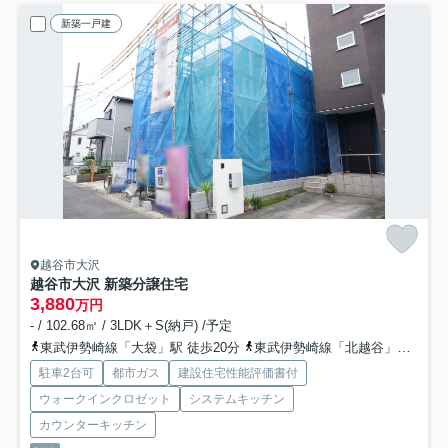
新築一戸建
越谷市大沢
越谷市大沢 新築分譲住宅
3,880
万円
- / 102.68㎡ / 3LDK＋S(納戸) /予定
東武伊勢崎線「大袋」駅 徒歩20分
東武伊勢崎線「北越谷」駅 徒歩23分
駐車2台可
都市ガス
建設住宅性能評価書付
ウォークインクロゼット
システムキッチン
カウンターキッチン