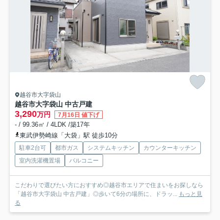
越谷市大字袋山
越谷市大字袋山 中古戸建
3,290
万円
7月16日 値下げ
- / 99.36㎡ / 4LDK /築17年
東武伊勢崎線「大袋」駅 徒歩10分
駐車2台可
都市ガス
システムキッチン
カウンターキッチン
室内洗濯機置場
バルコニー
こだわりで選びたい方におすすめ◎越谷市エリアで住まいをお探しなら
「越谷市大字袋山 中古戸建」◎歩いて6分の場所に、ドラッ...
もっと見
る