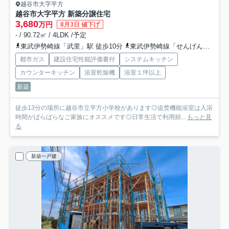
越谷市大字平方
越谷市大字平方 新築分譲住宅
3,680
万円
8月3日 値下げ
- / 90.72㎡ / 4LDK /予定
東武伊勢崎線「武里」駅 徒歩10分
東武伊勢崎線「せんげん台」駅 徒歩21分
都市ガス
建設住宅性能評価書付
システムキッチン
カウンターキッチン
浴室乾燥機
浴室１坪以上
新築
徒歩13分の場所に越谷市立平方小学校があります◎追焚機能浴室は入浴
時間がばらばらなご家族にオススメです◎日常生活で利用頻...
もっと見
る
新築一戸建