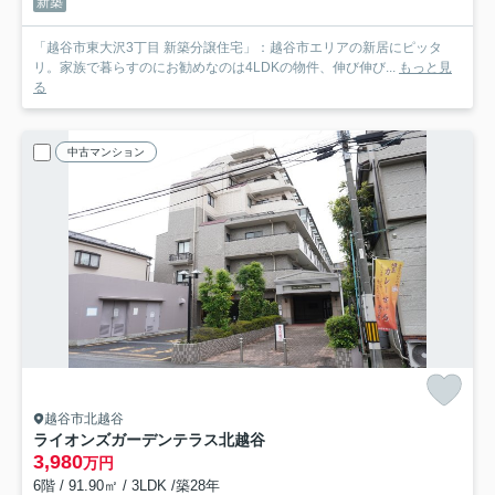
新築
「越谷市東大沢3丁目 新築分譲住宅」：越谷市エリアの新居にピッタ
リ。家族で暮らすのにお勧めなのは4LDKの物件、伸び伸び...
もっと見
る
中古マンション
越谷市北越谷
ライオンズガーデンテラス北越谷
3,980
万円
6階 / 91.90㎡ / 3LDK /築28年