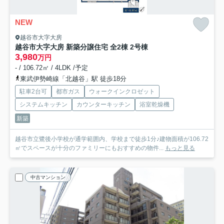
NEW
越谷市大字大房
越谷市大字大房 新築分譲住宅 全2棟 2号棟
3,980
万円
- / 106.72㎡ / 4LDK /予定
東武伊勢崎線「北越谷」駅 徒歩18分
駐車2台可
都市ガス
ウォークインクロゼット
システムキッチン
カウンターキッチン
浴室乾燥機
新築
越谷市立鷺後小学校が通学範囲内、学校まで徒歩1分♪建物面積が106.72
㎡でスペースが十分のファミリーにもおすすめの物件...
もっと見る
中古マンション