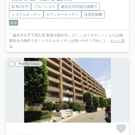
駐車2台可
プロパンガス
建設住宅性能評価書付
システムキッチン
カウンターキッチン
浴室乾燥機
新築
「越谷市大字下間久里 新築分譲住宅 」のここがイチオシ！こちらは南
東向きの物件です！システムキッチンは使いやすく汚れにく...
もっと見
る
中古マンション