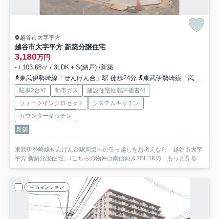
越谷市大字平方
越谷市大字平方 新築分譲住宅
3,180
万円
- / 103.68㎡ / 3LDK＋S(納戸) /新築
東武伊勢崎線「せんげん台」駅 徒歩24分
東武伊勢崎線「武里」駅 徒歩23分
駐車2台可
都市ガス
建設住宅性能評価書付
ウォークインクロゼット
システムキッチン
カウンターキッチン
新築
東武伊勢崎線せんげん台駅周辺への引っ越しをお考えなら「越谷市大字
平方 新築分譲住宅」♪こちらの物件は南西向き3SLDKの...
もっと見る
中古マンション