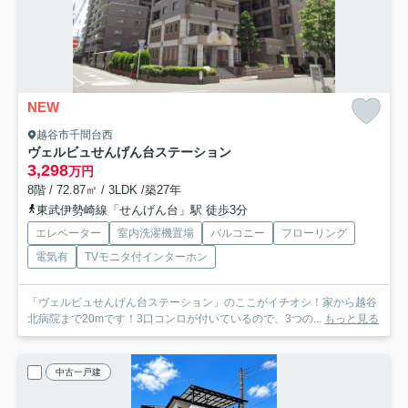
NEW
越谷市千間台西
ヴェルビュせんげん台ステーション
3,298
万円
8階 / 72.87㎡ / 3LDK /築27年
東武伊勢崎線「せんげん台」駅 徒歩3分
エレベーター
室内洗濯機置場
バルコニー
フローリング
電気有
TVモニタ付インターホン
「ヴェルビュせんげん台ステーション」のここがイチオシ！家から越谷
北病院まで20mです！3口コンロが付いているので、3つの...
もっと見る
中古一戸建