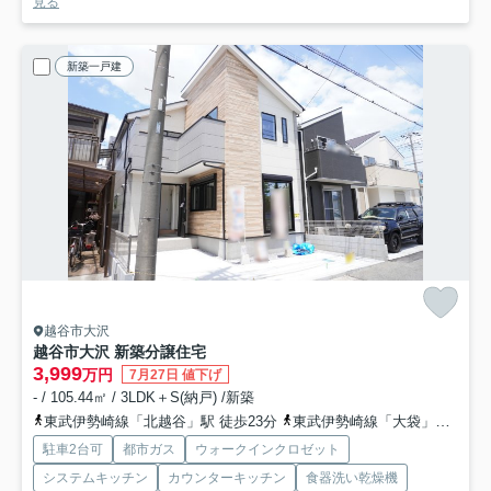
見る
新築一戸建
越谷市大沢
越谷市大沢 新築分譲住宅
3,999
万円
7月27日 値下げ
- / 105.44㎡ / 3LDK＋S(納戸) /新築
東武伊勢崎線「北越谷」駅 徒歩23分
東武伊勢崎線「大袋」駅 徒歩23分
駐車2台可
都市ガス
ウォークインクロゼット
システムキッチン
カウンターキッチン
食器洗い乾燥機