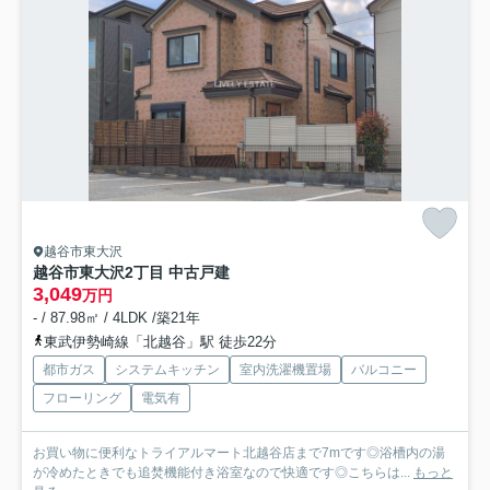
越谷市東大沢
越谷市東大沢2丁目 中古戸建
3,049
万円
- / 87.98㎡ / 4LDK /築21年
東武伊勢崎線「北越谷」駅 徒歩22分
都市ガス
システムキッチン
室内洗濯機置場
バルコニー
フローリング
電気有
お買い物に便利なトライアルマート北越谷店まで7mです◎浴槽内の湯
が冷めたときでも追焚機能付き浴室なので快適です◎こちらは...
もっと