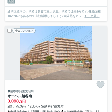
新築
通学区域内の小学校は越谷市立大沢北小学校で徒歩2分です♪建物面積
102.68㎡もあるので有効活用しましょう♪太陽熱をカッ...
もっと見る
中古マンション
越谷市蒲生愛宕町
オーベル越谷南
3,098
万円
2階 / 75.39㎡ / 2LDK＋S(納戸) /築31年
東武伊勢崎線「新田」駅 徒歩10分
東武伊勢崎線「蒲生」駅 徒歩20分