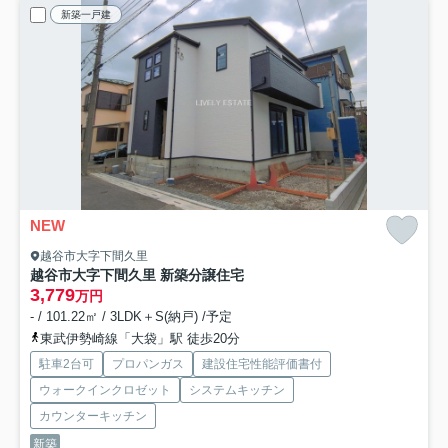
新築一戸建
NEW
越谷市大字下間久里
越谷市大字下間久里 新築分譲住宅
3,779
万円
- / 101.22㎡ / 3LDK＋S(納戸) /予定
東武伊勢崎線「大袋」駅 徒歩20分
駐車2台可
プロパンガス
建設住宅性能評価書付
ウォークインクロゼット
システムキッチン
カウンターキッチン
新築