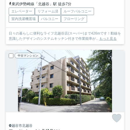
東武伊勢崎線「北越谷」駅 徒歩7分
エレベーター
リフォーム済
ルーフバルコニー
室内洗濯機置場
バルコニー
フローリング
日々の暮らしに便利なライフ北越谷店(スーパー)まで426mです！動線を
意識したデザインのシステムキッチン付きで作業能率が...
もっと見る
中古マンション
越谷市北越谷