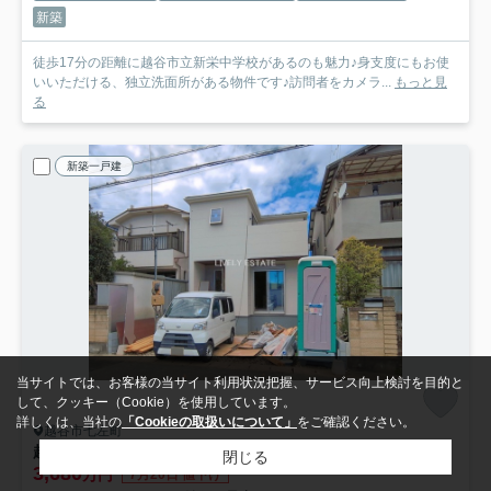
新築
徒歩17分の距離に越谷市立新栄中学校があるのも魅力♪身支度にもお使
いいただける、独立洗面所がある物件です♪訪問者をカメラ...
もっと見
る
新築一戸建
当サイトでは、お客様の当サイト利用状況把握、サービス向上検討を目的と
して、クッキー（Cookie）を使用しています。
詳しくは、当社の
「Cookieの取扱いについて」
をご確認ください。
越谷市七左町
越谷市七左町6丁目 新築分譲住宅
閉じる
3,680
万円
7月20日 値下げ