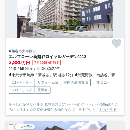
越谷市大字西方
エルフローレ新越谷ロイヤルガーデン
1113
3,880
万円
7月10日 値下げ
11階 / 59.89㎡ / 3LDK /築27年
東武伊勢崎線「新越谷」駅 徒歩12分
武蔵野線「南越谷」駅 徒歩12分
エレベーター
リフォーム済
室内洗濯機置場
バルコニー
フローリング
電気有
暮らしに便利なベルク 越谷西方店(スーパー)がこちらから450mのとこ
ろにあります☆浴室乾燥機付き物件ならば、日中でなく...
もっと見る
中古一戸建