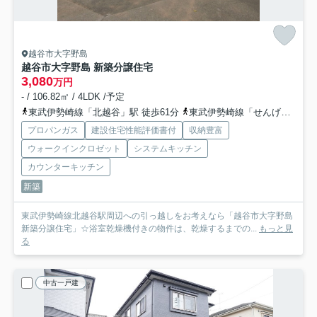
越谷市大字野島
越谷市大字野島 新築分譲住宅
3,080
万円
- / 106.82㎡ / 4LDK /予定
東武伊勢崎線「北越谷」駅 徒歩61分
東武伊勢崎線「せんげん台」駅 徒歩42分車11分 3.6km
プロパンガス
建設住宅性能評価書付
収納豊富
ウォークインクロゼット
システムキッチン
カウンターキッチン
新築
東武伊勢崎線北越谷駅周辺への引っ越しをお考えなら「越谷市大字野島
新築分譲住宅」☆浴室乾燥機付きの物件は、乾燥するまでの...
もっと見
る
中古一戸建