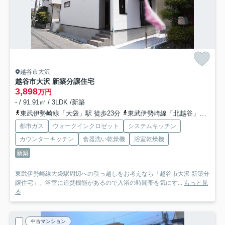
越谷市大沢
越谷市大沢 新築分譲住宅
3,898
万円
- / 91.91㎡ / 3LDK /新築
東武伊勢崎線「大袋」駅 徒歩23分
東武伊勢崎線「北越谷」駅 徒歩25分
都市ガス
ウォークインクロゼット
システムキッチン
カウンターキッチン
食器洗い乾燥機
浴室乾燥機
新築
東武伊勢崎線大袋駅周辺への引っ越しをお考えなら「越谷市大沢 新築分
譲住宅」。浴室に追焚機能があるので入浴の時間帯を気にす...
もっと見
る
中古マンション