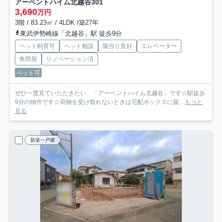
アーベントハイム北越谷
301
3,690
万円
3階 / 83.23㎡ / 4LDK /築27年
東武伊勢崎線「北越谷」駅 徒歩9分
ペット飼育可
ペット相談
陽当り良好
エレベーター
角部屋
リノベーション済
ペット可
ぜひ一度見ていただきたい、「アーベントハイム北越谷」です☆駅徒歩
9分の物件です☆荷物を受け取れないときは宅配ボックスに届...
もっと
見る
新築一戸建