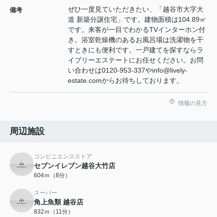
ぜひ一度見ていただきたい、「越谷市大字大
備考
道 新築分譲住宅」です。建物面積は104.89㎡
です。来客が一目でわかるTVインターホン付
き。浴室乾燥機のあるお風呂場は洗濯物を干
すときにも便利です。一戸建てを探すならラ
イブリーエステートにお任せください。お問
い合わせは0120-953-337やinfo@lively-
estate.comからお待ちしております。
情報の見方
周辺施設
コンビニエンスストア
セブンイレブン越谷大竹店
604ｍ（8分）
スーパー
角上魚類 越谷店
832ｍ（11分）