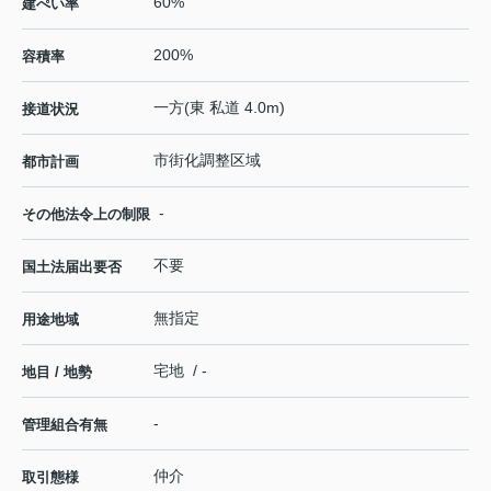
60%
建ぺい率
200%
容積率
一方(東 私道 4.0m)
接道状況
市街化調整区域
都市計画
-
その他法令上の制限
不要
国土法届出要否
無指定
用途地域
宅地 / -
地目 / 地勢
-
管理組合有無
仲介
取引態様