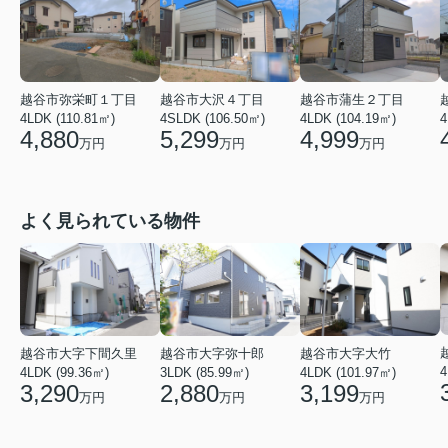
越谷市弥栄町１丁目
越谷市大沢４丁目
越谷市蒲生２丁目
4LDK (110.81㎡)
4SLDK (106.50㎡)
4LDK (104.19㎡)
4
4,880
5,299
4,999
万円
万円
万円
よく見られている物件
越谷市大字弥十郎
越谷市大字下間久里
越谷市大字大竹
4
3LDK (85.99㎡)
4LDK (99.36㎡)
4LDK (101.97㎡)
2,880
3,290
3,199
万円
万円
万円