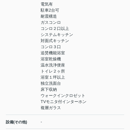
電気有
駐車2台可
耐震構造
ガスコンロ
コンロ２口以上
システムキッチン
対面式キッチン
コンロ３口
追焚機能浴室
浴室乾燥機
温水洗浄便座
トイレ２ヶ所
浴室１坪以上
独立洗面台
床下収納
ウォークインクロゼット
TVモニタ付インターホン
複層ガラス
-
設備(その他)