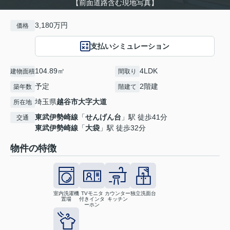
【前面道路含む現地写真】
3,180万円
価格
支払いシミュレーション
104.89㎡
4LDK
建物面積
間取り
予定
2階建
築年数
階建て
埼玉県
越谷市
大字大道
所在地
東武伊勢崎線
「
せんげん台
」駅 徒歩41分
交通
東武伊勢崎線
「
大袋
」駅 徒歩32分
物件の特徴
室内洗濯機
TVモニタ
カウンター
独立洗面台
置場
付きインタ
キッチン
ーホン