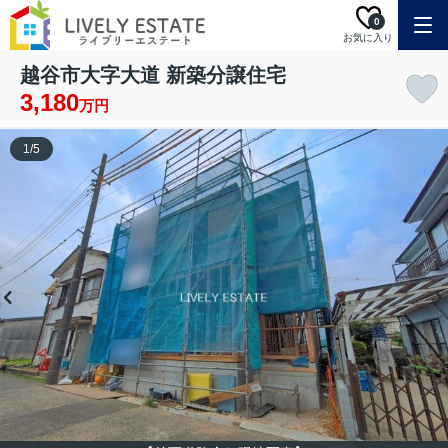
0
お気に入り
越谷市大字大道 新築分譲住宅
3,180
万円
1
/
5