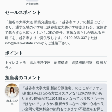
浴室乾燥機
セールスポイント
「越谷市大字大道 新築分譲住宅」：越谷市エリアの新居にピッ
タリ。通学区域の小学校は越谷市立大袋小学校徒歩19分。家族皆
で暮らすなら広々とした4LDKの物件。素敵な暮らしが送れる戸
建てを、越谷市よりご提供致します。0120-953-337または
info@lively-estate.comからご連絡下さい。
ポイント
トイレ２ヶ所
温水洗浄便座
耐震構造
追焚機能浴室
複層ガ
ラス
担当者のコメント
「越谷市大字大道 新築分譲住宅」のここがイチオシ
♪新生活をはじめる方にオススメな4LDKの物件があ
ります♪建物面積は104.89㎡となっており広さも十分
梅本 由紀
ではないでしょうか♪複層ガラスなので年中心地の良
子
い空間で電気料金の節約もできます♪不動産をお探し