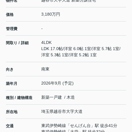
越谷市大字大道 新築分譲住宅
物件名
3,180万円
価格
-
管理費
4LDK
間取り / 詳細
LDK 17.0帖
/
洋室 6.0帖 1室
/
洋室 5.7帖 1室
/
洋室 5.3帖 1室
/
洋室 5.2帖 1室
南東
向き
2026年9月 (予定)
築年月
新築一戸建 / 木造
種別 / 建物構造
埼玉県
越谷市
大字大道
所在地
東武伊勢崎線
「
せんげん台
」駅 徒歩41分
交通
東武伊勢崎線
「
大袋
」駅 徒歩32分