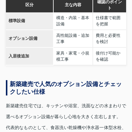
確認のポイン
区分
主な内容
ト
構造・内装・基本
仕様書で範囲
標準設備
設備
を把握
高性能設備・追加
費用と必要性
オプション設備
工事
を検討
家具・家電・小規
後付け可能か
入居後追加
模工事
を確認
新築建売で人気のオプション設備とチェッ
クしたい仕様
新築建売住宅では、キッチンや浴室、洗面などの水まわりで
選べるオプション設備が暮らし心地を大きく左右します。
代表的なものとして、食器洗い乾燥機や浄水器一体型水栓、