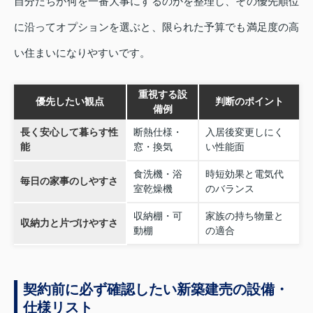
自分たちが何を一番大事にするのかを整理し、その優先順位
に沿ってオプションを選ぶと、限られた予算でも満足度の高
い住まいになりやすいです。
重視する設
優先したい観点
判断のポイント
備例
長く安心して暮らす性
断熱仕様・
入居後変更しにく
能
窓・換気
い性能面
食洗機・浴
時短効果と電気代
毎日の家事のしやすさ
室乾燥機
のバランス
収納棚・可
家族の持ち物量と
収納力と片づけやすさ
動棚
の適合
契約前に必ず確認したい新築建売の設備・
仕様リスト