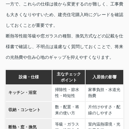
一方で、これらの仕様は後から変更するのが難しく、工事費
も大きくなりやすいため、建売住宅購入時にグレードを確認
しておくことが重要です。
断熱等性能等級や窓ガラスの種類、換気方式などの記載を仕
様書で確認し、不明点は遠慮なく質問しておくことで、将来
の光熱費や住み心地のギャップを抑えやすくなります。
主なチェック
設備・仕様
入居後の影響
ポイント
掃除性・節水
家事負担・水道光
キッチン・浴室
性・時短性
熱費
数・配置・将
片付けやすさ・配
収納・コンセント
来の使い方
線のしやすさ
等級・ガラス
室内温熱環境・光
断熱・窓・換気