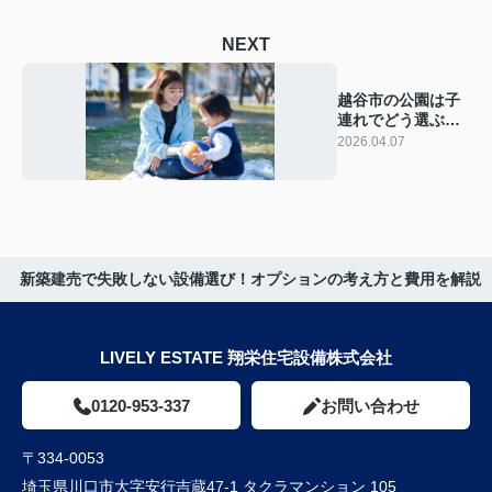
NEXT
越谷市の公園は子
連れでどう選ぶ？
年齢別おすすめス
2026.04.07
ポットを紹介
新築建売で失敗しない設備選び！オプションの考え方と費用を解説
LIVELY ESTATE 翔栄住宅設備株式会社
0120-953-337
お問い合わせ
〒334-0053
埼玉県川口市大字安行吉蔵47-1 タクラマンション 105