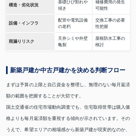
基礎ひび割れや
補修費用の発生
構造・劣化状況
傾き
可能性
配管や電気設備
交換工事の必要
設備・インフラ
の老朽
性把握
天井シミや外壁
屋根防水工事の
雨漏りリスク
亀裂
検討
新築戸建か中古戸建かを決める判断フロー
まずは予算の上限と自己資金を整理し、無理のない毎月返済
額の範囲を把握することが大切です。
国土交通省の住宅市場動向調査でも、住宅取得世帯は購入価
格よりも毎月返済額を重視する傾向が示されています。その
うえで、希望エリアの相場感から新築戸建が現実的なのか、