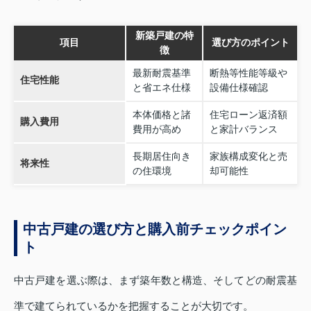
新築戸建の特
項目
選び方のポイント
徴
最新耐震基準
断熱等性能等級や
住宅性能
と省エネ仕様
設備仕様確認
本体価格と諸
住宅ローン返済額
購入費用
費用が高め
と家計バランス
長期居住向き
家族構成変化と売
将来性
の住環境
却可能性
中古戸建の選び方と購入前チェックポイン
ト
中古戸建を選ぶ際は、まず築年数と構造、そしてどの耐震基
準で建てられているかを把握することが大切です。