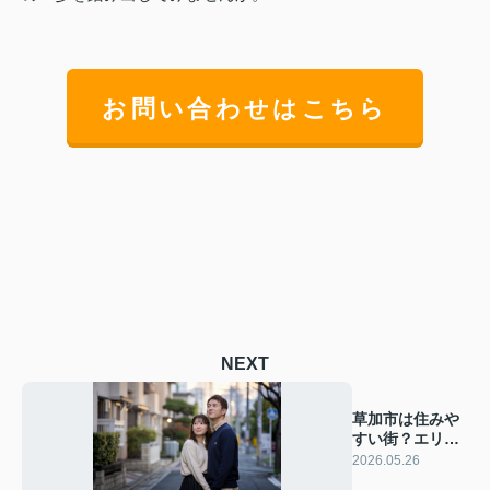
お問い合わせはこちら
NEXT
草加市は住みや
すい街？エリア
別に特徴と選び
2026.05.26
方を解説