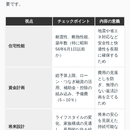
要です。
視点
チェックポイント
内容の意義
地震や省エ
耐震性、断熱性能、
ネ対応など
築年数（特に昭和
安全性と快
住宅性能
56年6月1日以前
適性を長期
か）
に確保する
ため
費用の見落
総予算上限、ロー
としを防
ン・つなぎ融資の活
ぎ、無理の
資金計画
用、補助金・控除の
ない返済計
組み込み、予備費
画を立てる
（5～10％）
ため
将来の安心
ライフスタイルの変
を見据えた
化、家族構成の見通
将来設計
持続可能な
し、長期的な住み続