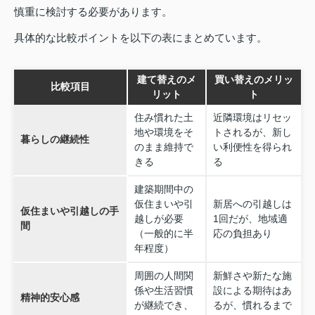
慎重に検討する必要があります。
具体的な比較ポイントを以下の表にまとめています。
建て替えのメ
買い替えのメリッ
比較項目
リット
ト
住み慣れた土
近隣環境はリセッ
地や環境をそ
トされるが、新し
暮らしの継続性
のまま維持で
い利便性を得られ
きる
る
建築期間中の
仮住まいや引
新居への引越しは
仮住まいや引越しの手
越しが必要
1回だが、地域適
間
（一般的に半
応の負担あり
年程度）
周囲の人間関
新鮮さや新たな施
係や生活習慣
設による期待はあ
精神的安心感
が継続でき、
るが、慣れるまで