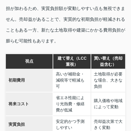
担が加わるため、実質負担額が変動しやすい点も無視できま
せん。売却益があることで、実質的な初期負担が軽減される
こともある一方、新たな土地取得や建築にかかる費用負担が
膨らむ可能性もあります。
建て替え（LCC
買い替え（売却
視点
重視）
益含む）
高いが補助金・
土地取得が必要
初期費用
減税等で軽減も
な場合、大きな
可
負担
省エネ性能によ
購入価格や地域
将来コスト
り光熱費・修繕
によって変動
費が低減
安定的かつ予測
売却益次第で大
実質負担
しやすい
きく変動