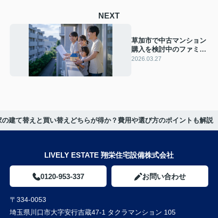
NEXT
草加市で中古マンション
購入を検討中のファミリ
ー必見！相場や失敗しな
2026.03.27
い選び方のポイントを解
説
家の建て替えと買い替えどちらが得か？費用や選び方のポイントも解説
LIVELY ESTATE 翔栄住宅設備株式会社
0120-953-337
お問い合わせ
〒334-0053
埼玉県川口市大字安行吉蔵47-1 タクラマンション 105