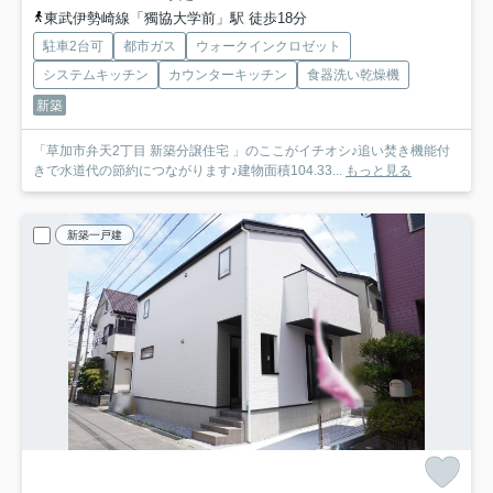
東武伊勢崎線「獨協大学前」駅 徒歩18分
駐車2台可
都市ガス
ウォークインクロゼット
システムキッチン
カウンターキッチン
食器洗い乾燥機
新築
「草加市弁天2丁目 新築分譲住宅 」のここがイチオシ♪追い焚き機能付
きで水道代の節約につながります♪建物面積104.33...
もっと見る
新築一戸建