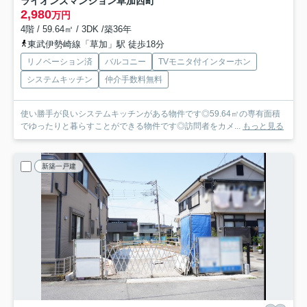
ライオンズマンション草加西町
2,980
万円
4階 / 59.64㎡ / 3DK /築36年
東武伊勢崎線「草加」駅 徒歩18分
リノベーション済
バルコニー
TVモニタ付インターホン
システムキッチン
仲介手数料無料
使い勝手が良いシステムキッチンがある物件です◎59.64㎡の専有面積
でゆったりと暮らすことができる物件です◎訪問者をカメ...
もっと見る
新築一戸建