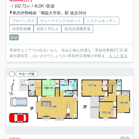
- / 102.72㎡ / 4LDK /新築
東武伊勢崎線「獨協大学前」駅 徒歩34分
プロパンガス
ウォークインクロゼット
システムキッチン
浴室乾燥機
浴室１坪以上
室内洗濯機置場
新築
草加市エリアでの住まいなら、住み心地も快適な「草加市青柳3丁目 新
築分譲住宅 」はいかがでしょうか♪草加市立青柳小学校ま...
もっと見る
中古一戸建