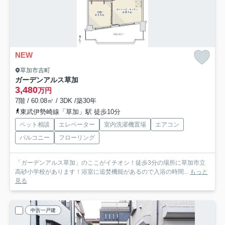
NEW
草加市吉町
ガーデンアルス草加
3,480
万円
7階 / 60.08㎡ / 3DK /築30年
東武伊勢崎線「草加」駅 徒歩10分
ペット相談
エレベーター
室内洗濯機置場
エアコン
バルコニー
フローリング
「ガーデンアルス草加」のここがイチオシ！徒歩3分の場所に草加市立
高砂小学校があります！浴室に追焚機能があるので入浴の時間...
もっと
見る
中古一戸建