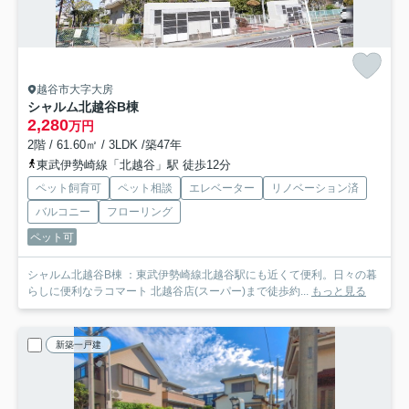
越谷市大字大房
シャルム北越谷B棟
2,280
万円
2階 / 61.60㎡ / 3LDK /築47年
東武伊勢崎線「北越谷」駅 徒歩12分
ペット飼育可
ペット相談
エレベーター
リノベーション済
バルコニー
フローリング
ペット可
シャルム北越谷B棟 ：東武伊勢崎線北越谷駅にも近くて便利。日々の暮
らしに便利なラコマート 北越谷店(スーパー)まで徒歩約...
もっと見る
新築一戸建