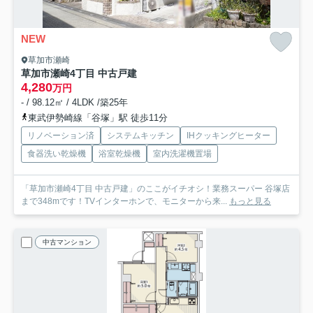
NEW
草加市瀬崎
草加市瀬崎4丁目 中古戸建
4,280
万円
- / 98.12㎡ / 4LDK /築25年
東武伊勢崎線「谷塚」駅 徒歩11分
リノベーション済
システムキッチン
IHクッキングヒーター
食器洗い乾燥機
浴室乾燥機
室内洗濯機置場
「草加市瀬崎4丁目 中古戸建」のここがイチオシ！業務スーパー 谷塚店
まで348mです！TVインターホンで、モニターから来...
もっと見る
中古マンション