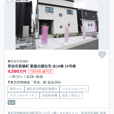
草加市苗塚町
草加市苗塚町 新築分譲住宅 全16棟 15号棟
4,590
万円
7月24日 値下げ
- / 99.37㎡ / 4LDK /新築
東武伊勢崎線「草加」駅 徒歩29分
都市ガス
建設住宅性能評価書付
システムキッチン
カウンターキッチン
浴室乾燥機
浴室１坪以上
新築
東武伊勢崎線草加駅周辺への引っ越しをお考えなら「草加市苗塚町 新築