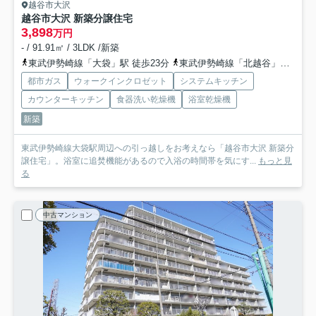
越谷市大沢
越谷市大沢 新築分譲住宅
3,898
万円
- / 91.91㎡ / 3LDK /新築
東武伊勢崎線「大袋」駅 徒歩23分
東武伊勢崎線「北越谷」駅 徒歩25分
都市ガス
ウォークインクロゼット
システムキッチン
カウンターキッチン
食器洗い乾燥機
浴室乾燥機
新築
東武伊勢崎線大袋駅周辺への引っ越しをお考えなら「越谷市大沢 新築分
譲住宅」。浴室に追焚機能があるので入浴の時間帯を気にす...
もっと見
る
中古マンション