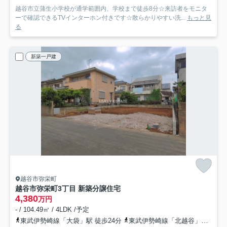
越谷市立蒲生小学校が通学範囲内、学校まで徒歩8分☆来訪者をモニタ
ーで確認できるTVインターホン付きです☆散らかりやすい洗...
もっと見
る
新築一戸建
越谷市弥栄町
越谷市弥栄町3丁目 新築分譲住宅
4,380
万円
- / 104.49㎡ / 4LDK /予定
東武伊勢崎線「大袋」駅 徒歩24分
東武伊勢崎線「北越谷」駅 徒歩41分