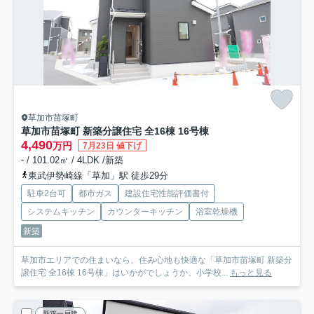
草加市苗塚町
草加市苗塚町 新築分譲住宅 全16棟 16号棟
4,490
万円
7月23日 値下げ
- / 101.02㎡ / 4LDK /新築
東武伊勢崎線「草加」駅 徒歩29分
駐車2台可
都市ガス
建設住宅性能評価書付
システムキッチン
カウンターキッチン
浴室乾燥機
新築
草加市エリアでの住まいなら、住み心地も快適な「草加市苗塚町 新築分
譲住宅 全16棟 16号棟」はいかがでしょうか。小学校...
もっと見る
新築一戸建