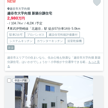
NEW
越谷市大字向畑
越谷市大字向畑 新築分譲住宅
2,980
万円
- / 104.74㎡ / 4LDK /予定
東武伊勢崎線「北越谷」駅 徒歩57分車14分 5.0km
駐車2台可
プロパンガス
建設住宅性能評価書付
システムキッチン
カウンターキッチン
浴室乾燥機
新築
越谷市エリアでの住まいなら、住み心地も快適な「越谷市大字向畑 新築
分譲住宅」はいかがでしょうか！小学校が十分通学できる範...
もっと見
る
中古一戸建