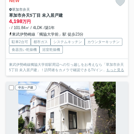
NEW
草加市弁天
草加市弁天5丁目 未入居戸建
4,198
万円
- / 101.84㎡ / 4LDK /築1年
東武伊勢崎線「獨協大学前」駅 徒歩23分
駐車2台可
都市ガス
システムキッチン
カウンターキッチン
食器洗い乾燥機
浴室乾燥機
東武伊勢崎線獨協大学前駅周辺への引っ越しをお考えなら「草加市弁天
5丁目 未入居戸建」！訪問者をカメラで確認できるTVイン...
もっと見る
中古一戸建