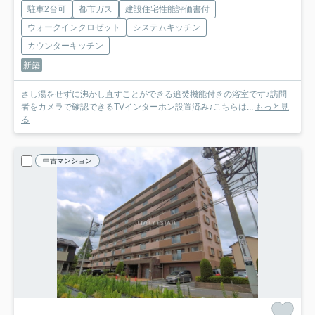
駐車2台可
都市ガス
建設住宅性能評価書付
ウォークインクロゼット
システムキッチン
カウンターキッチン
新築
さし湯をせずに沸かし直すことができる追焚機能付きの浴室です♪訪問
者をカメラで確認できるTVインターホン設置済み♪こちらは...
もっと見
る
中古マンション