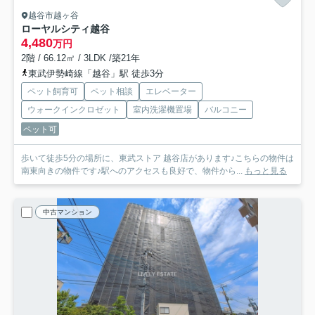
越谷市越ヶ谷
ローヤルシティ越谷
4,480
万円
2階 / 66.12㎡ / 3LDK /築21年
東武伊勢崎線「越谷」駅 徒歩3分
ペット飼育可
ペット相談
エレベーター
ウォークインクロゼット
室内洗濯機置場
バルコニー
ペット可
歩いて徒歩5分の場所に、東武ストア 越谷店があります♪こちらの物件は
南東向きの物件です♪駅へのアクセスも良好で、物件から...
もっと見る
中古マンション