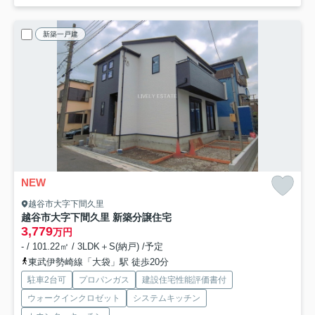
新築一戸建
NEW
越谷市大字下間久里
越谷市大字下間久里 新築分譲住宅
3,779
万円
- / 101.22㎡ / 3LDK＋S(納戸) /予定
東武伊勢崎線「大袋」駅 徒歩20分
駐車2台可
プロパンガス
建設住宅性能評価書付
ウォークインクロゼット
システムキッチン