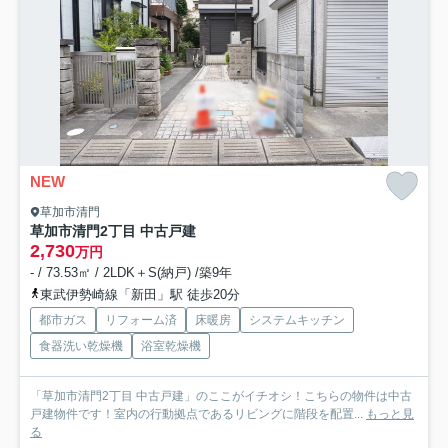
NEW
草加市清門
草加市清門2丁目 中古戸建
2,730
万円
- / 73.53㎡ / 2LDK＋S(納戸) /築9年
東武伊勢崎線「新田」駅 徒歩20分
都市ガス
リフォーム済
床暖房
システムキッチン
食器洗い乾燥機
浴室乾燥機
「草加市清門2丁目 中古戸建」のここがイチオシ！こちらの物件は中古
戸建物件です！室内の行動拠点であるリビングに階段を配置...
もっと見
る