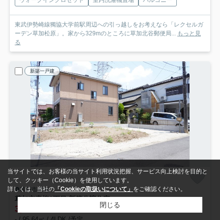
東武伊勢崎線獨協大学前駅周辺への引っ越しをお考えなら「レクセルガ
ーデン草加松原」。家から329mのところに草加北谷郵便局...
もっと見
る
新築一戸建
当サイトでは、お客様の当サイト利用状況把握、サービス向上検討を目的と
して、クッキー（Cookie）を使用しています。
詳しくは、当社の
「Cookieの取扱いについて」
をご確認ください。
草加市青柳
草加市青柳8丁目 新築分譲住宅
閉じる
3,799
万円
- / 95.64㎡ / 4LDK /予定