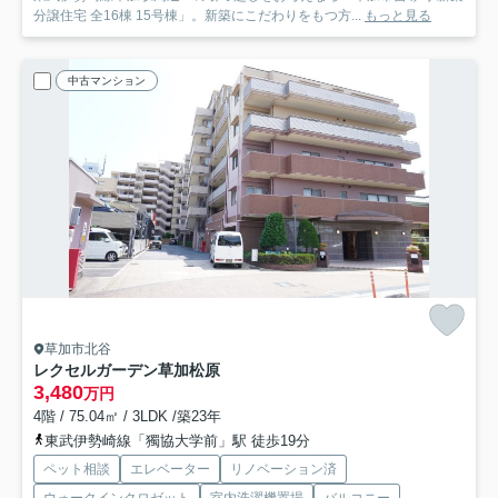
分譲住宅 全16棟 15号棟」。新築にこだわりをもつ方...
もっと見る
中古マンション
草加市北谷
レクセルガーデン草加松原
3,480
万円
4階 / 75.04㎡ / 3LDK /築23年
東武伊勢崎線「獨協大学前」駅 徒歩19分
ペット相談
エレベーター
リノベーション済
ウォークインクロゼット
室内洗濯機置場
バルコニー