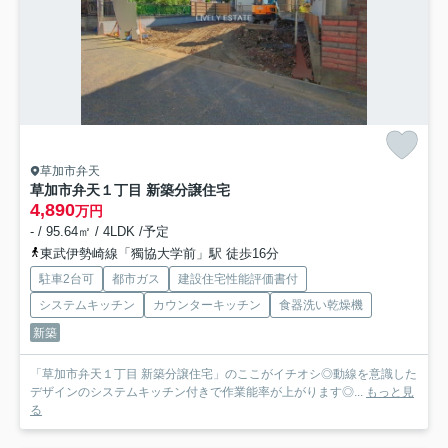
草加市弁天
草加市弁天１丁目 新築分譲住宅
4,890
万円
- / 95.64㎡ / 4LDK /予定
東武伊勢崎線「獨協大学前」駅 徒歩16分
駐車2台可
都市ガス
建設住宅性能評価書付
システムキッチン
カウンターキッチン
食器洗い乾燥機
新築
「草加市弁天１丁目 新築分譲住宅」のここがイチオシ◎動線を意識した
デザインのシステムキッチン付きで作業能率が上がります◎...
もっと見
る