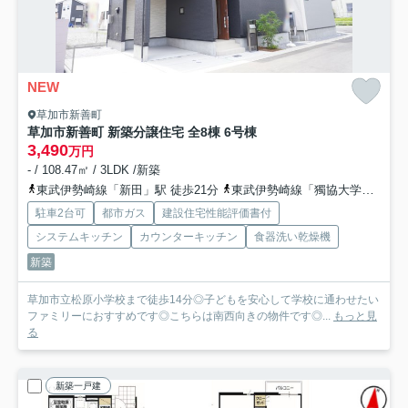
NEW
草加市新善町
草加市新善町 新築分譲住宅 全8棟 6号棟
3,490
万円
- / 108.47㎡ / 3LDK /新築
東武伊勢崎線「新田」駅 徒歩21分
東武伊勢崎線「獨協大学前」駅 徒歩25分
駐車2台可
都市ガス
建設住宅性能評価書付
システムキッチン
カウンターキッチン
食器洗い乾燥機
新築
草加市立松原小学校まで徒歩14分◎子どもを安心して学校に通わせたい
ファミリーにおすすめです◎こちらは南西向きの物件です◎...
もっと見
る
新築一戸建