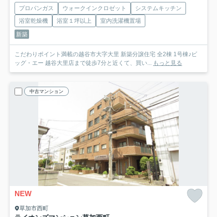
プロパンガス
ウォークインクロゼット
システムキッチン
浴室乾燥機
浴室１坪以上
室内洗濯機置場
新築
こだわりポイント満載の越谷市大字大里 新築分譲住宅 全2棟 1号棟♪ビ
ッグ・エー 越谷大里店まで徒歩7分と近くて、買い...
もっと見る
中古マンション
NEW
草加市西町