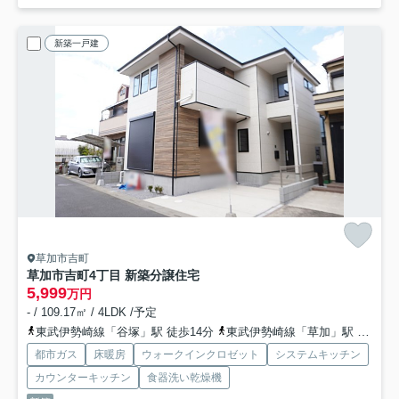
新築一戸建
草加市吉町
草加市吉町4丁目 新築分譲住宅
5,999
万円
- / 109.17㎡ / 4LDK /予定
東武伊勢崎線「谷塚」駅 徒歩14分
東武伊勢崎線「草加」駅 徒歩24分
都市ガス
床暖房
ウォークインクロゼット
システムキッチン
カウンターキッチン
食器洗い乾燥機