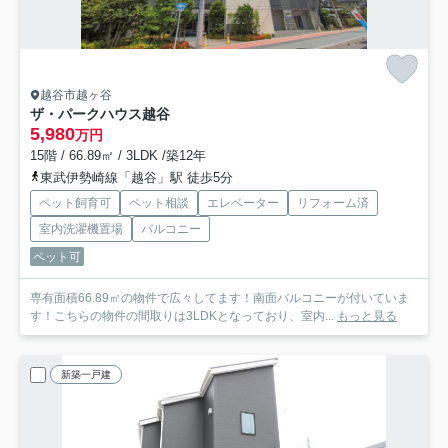
越谷市越ヶ谷
ザ・パークハウス越谷
5,980
万円
15階 / 66.89㎡ / 3LDK /築12年
東武伊勢崎線「越谷」駅 徒歩5分
ペット飼育可
ペット相談
エレベーター
リフォーム済
室内洗濯機置場
バルコニー
ペット可
専有面積66.89㎡の物件で広々してます！南面バルコニーが付いていま
す！こちらの物件の間取りは3LDKとなっており、室内...
もっと見る
新築一戸建