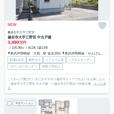
NEW
越谷市大字三野宮
越谷市大字三野宮 中古戸建
3,490
万円
- / 105.99㎡ / 4LDK /築13年
東武伊勢崎線「大袋」駅 徒歩29分
東武伊勢崎線「せんげん台」駅 徒歩29分
駐車2台可
都市ガス
リフォーム済
システムキッチン
カウンターキッチン
浴室１坪以上
こだわりで選びたい方におすすめ☆越谷市エリアで住まいをお探しなら
「越谷市大字三野宮 中古戸建」☆越谷市立千間台小学校が通...
もっと見
る
中古マンション