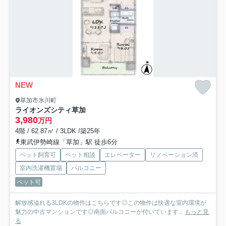
NEW
草加市氷川町
ライオンズシティ草加
3,980
万円
4階 / 62.87㎡ / 3LDK /築25年
東武伊勢崎線「草加」駅 徒歩6分
ペット飼育可
ペット相談
エレベーター
リノベーション済
室内洗濯機置場
バルコニー
ペット可
解放感溢れる3LDKの物件はこちらです◎この物件は快適な室内環境が
魅力の中古マンションです◎南面バルコニーが付いています...
もっと見
る