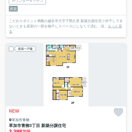
カウンターキッチン
新築
こだわりポイント満載の越谷市大字下間久里 新築分譲住宅☆外干しでき
ないときも居室の一部を物干しスペースにしなくて済む、浴...
もっと見
る
新築一戸建
NEW
草加市青柳
草加市青柳3丁目 新築分譲住宅
3,398
万円