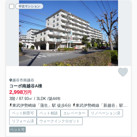
中古マンション
越谷市南越谷
コーポ南越谷A棟
2,998
万円
3階 / 87.93㎡ / 3LDK /築44年
東武伊勢崎線「蒲生」駅 徒歩6分
東武伊勢崎線「新越谷」駅 徒歩10分
ペット飼育可
ペット相談
エレベーター
リノベーション済
リフォーム済
ウォークインクロゼット
ペット可