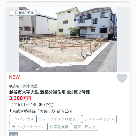
新築一戸建
NEW
越谷市大字大里
越谷市大字大里 新築分譲住宅 全2棟 2号棟
3,380
万円
- / 115.91㎡ / 4LDK /予定
東武伊勢崎線「大袋」駅 徒歩15分
プロパンガス
ウォークインクロゼット
システムキッチン
カウンターキッチン
浴室乾燥機
浴室１坪以上
新築