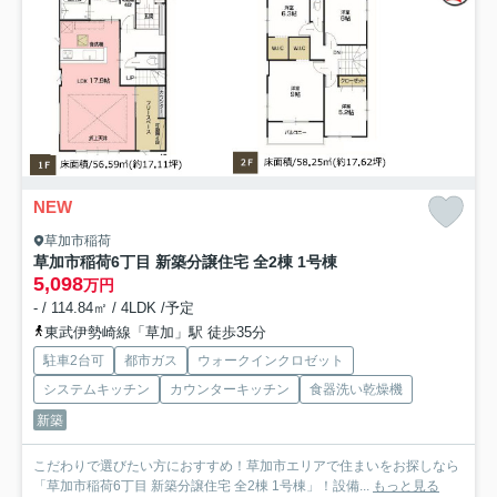
NEW
草加市稲荷
草加市稲荷6丁目 新築分譲住宅 全2棟 1号棟
5,098
万円
- / 114.84㎡ / 4LDK /予定
東武伊勢崎線「草加」駅 徒歩35分
駐車2台可
都市ガス
ウォークインクロゼット
システムキッチン
カウンターキッチン
食器洗い乾燥機
新築
こだわりで選びたい方におすすめ！草加市エリアで住まいをお探しなら
「草加市稲荷6丁目 新築分譲住宅 全2棟 1号棟」！設備...
もっと見る