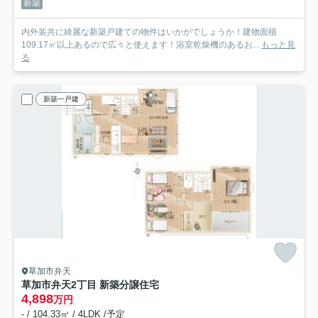
新築
内外装共に綺麗な新築戸建ての物件はいかがでしょうか！建物面積
109.17㎡以上あるので広々と使えます！浴室乾燥機のあるお...
もっと見
る
新築一戸建
草加市弁天
草加市弁天2丁目 新築分譲住宅
4,898
万円
- / 104.33㎡ / 4LDK /予定