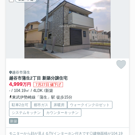
越谷市蒲生
越谷市蒲生2丁目 新築分譲住宅
4,999
万円
7月27日 値下げ
- / 104.19㎡ / 4LDK /新築
東武伊勢崎線「蒲生」駅 徒歩15分
駐車2台可
都市ガス
床暖房
ウォークインクロゼット
システムキッチン
カウンターキッチン
新築
モニターから顔が見えるTVインターホン付きです◎建物面積が104.19