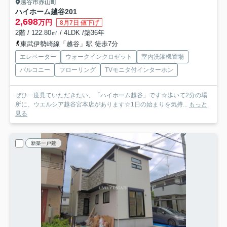
越谷市赤山町
ハイホーム越谷
201
2,698
万円
8月7日 値下げ
2階 / 122.80㎡ / 4LDK /築36年
東武伊勢崎線「越谷」駅 徒歩7分
エレベーター
ウォークインクロゼット
室内洗濯機置場
バルコニー
フローリング
TVモニタ付インターホン
ぜひ一度見ていただきたい、「ハイホーム越谷」です☆歩いて2分の場
所に、ウエルシア越谷宮本店があります☆1日の始まりを気持...
もっと
見る
新築一戸建