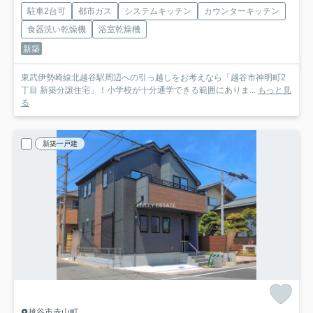
駐車2台可
都市ガス
システムキッチン
カウンターキッチン
食器洗い乾燥機
浴室乾燥機
新築
東武伊勢崎線北越谷駅周辺への引っ越しをお考えなら「越谷市神明町2
丁目 新築分譲住宅」！小学校が十分通学できる範囲にありま...
もっと見
る
新築一戸建
越谷市赤山町