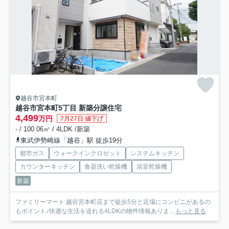
越谷市宮本町
越谷市宮本町5丁目 新築分譲住宅
4,499
万円
7月27日 値下げ
- / 100.06㎡ / 4LDK /新築
東武伊勢崎線「越谷」駅 徒歩19分
都市ガス
ウォークインクロゼット
システムキッチン
カウンターキッチン
食器洗い乾燥機
浴室乾燥機
新築
ファミリーマート 越谷宮本町店まで徒歩5分と近場にコンビニがあるの
もポイント♪快適な生活を送れる4LDKの物件情報ありま...
もっと見る