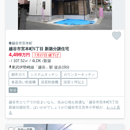
越谷市宮本町
越谷市宮本町5丁目 新築分譲住宅
4,499
万円
7月27日 値下げ
- / 107.52㎡ / 4LDK /新築
東武伊勢崎線「越谷」駅 徒歩19分
都市ガス
システムキッチン
カウンターキッチン
食器洗い乾燥機
浴室乾燥機
浴室１坪以上
新築
越谷市エリアでの住まいなら、住み心地も快適な「越谷市宮本町5丁目
新築分譲住宅」はいかがでしょうか◎越谷市立宮本小学校が...
もっと見
る
新築一戸建