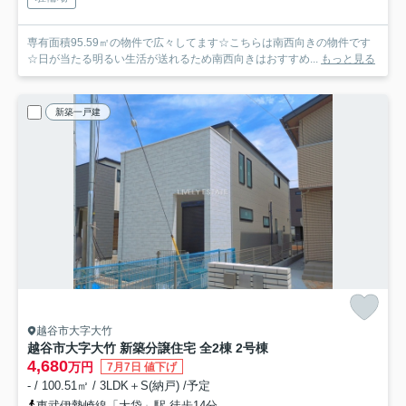
専有面積95.59㎡の物件で広々してます☆こちらは南西向きの物件です
☆日が当たる明るい生活が送れるため南西向きはおすすめ...
もっと見る
新築一戸建
越谷市大字大竹
越谷市大字大竹 新築分譲住宅 全2棟 2号棟
4,680
万円
7月7日 値下げ
- / 100.51㎡ / 3LDK＋S(納戸) /予定
東武伊勢崎線「大袋」駅 徒歩14分