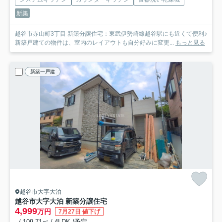
新築
越谷市赤山町3丁目 新築分譲住宅：東武伊勢崎線越谷駅にも近くて便利♪
新築戸建ての物件は、室内のレイアウトも自分好みに変更...
もっと見る
新築一戸建
越谷市大字大泊
越谷市大字大泊 新築分譲住宅
4,999
万円
7月27日 値下げ
- / 109.71㎡ / 4LDK /予定