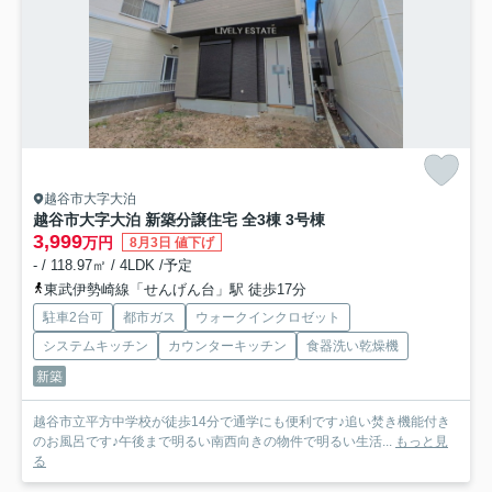
越谷市大字大泊
越谷市大字大泊 新築分譲住宅 全3棟 3号棟
3,999
万円
8月3日 値下げ
- / 118.97㎡ / 4LDK /予定
東武伊勢崎線「せんげん台」駅 徒歩17分
駐車2台可
都市ガス
ウォークインクロゼット
システムキッチン
カウンターキッチン
食器洗い乾燥機
新築
越谷市立平方中学校が徒歩14分で通学にも便利です♪追い焚き機能付き
のお風呂です♪午後まで明るい南西向きの物件で明るい生活...
もっと見
る