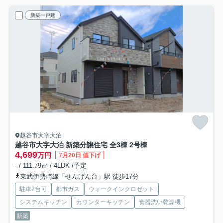
新築一戸建
越谷市大字大泊
越谷市大字大泊 新築分譲住宅 全3棟 2号棟
4,699
万円
7月20日 値下げ
- / 111.79㎡ / 4LDK /予定
東武伊勢崎線「せんげん台」駅 徒歩17分
駐車2台可
都市ガス
ウォークインクロゼット
システムキッチン
カウンターキッチン
食器洗い乾燥機
新築