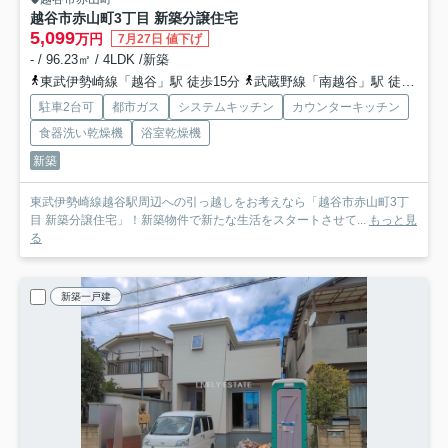
越谷市赤山町3丁目 新築分譲住宅
5,099
万円
7月27日 値下げ
- / 96.23㎡ / 4LDK /新築
東武伊勢崎線「越谷」駅 徒歩15分
武蔵野線「南越谷」駅 徒歩19分
駐車2台可
都市ガス
システムキッチン
カウンターキッチン
食器洗い乾燥機
浴室乾燥機
新築
東武伊勢崎線越谷駅周辺への引っ越しをお考えなら「越谷市赤山町3丁
目 新築分譲住宅」！新築物件で新たな生活をスタートさせて...
もっと見
る
新築一戸建