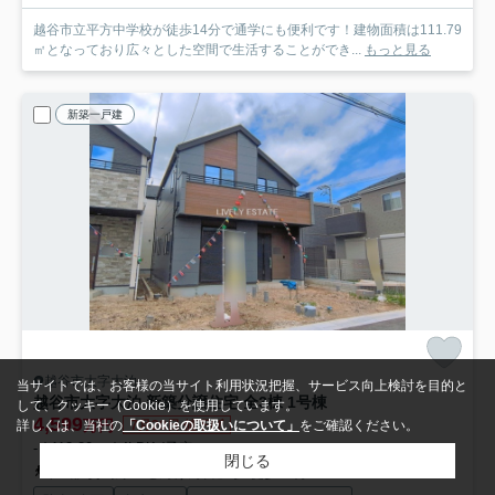
越谷市立平方中学校が徒歩14分で通学にも便利です！建物面積は111.79
㎡となっており広々とした空間で生活することができ...
もっと見る
新築一戸建
越谷市大字大泊
当サイトでは、お客様の当サイト利用状況把握、サービス向上検討を目的と
越谷市大字大泊 新築分譲住宅 全3棟 1号棟
して、クッキー（Cookie）を使用しています。
4,599
万円
詳しくは、当社の
「Cookieの取扱いについて」
をご確認ください。
7月20日 値下げ
- / 112.20㎡ / 4LDK /予定
閉じる
東武伊勢崎線「せんげん台」駅 徒歩17分