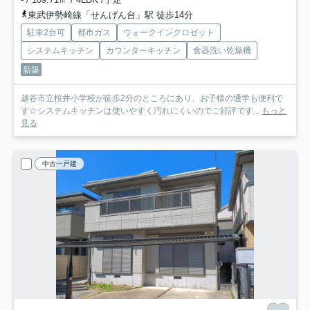
東武伊勢崎線「せんげん台」駅 徒歩14分
駐車2台可
都市ガス
ウォークインクロゼット
システムキッチン
カウンターキッチン
食器洗い乾燥機
新築
越谷市立桜井小学校が徒歩2分のところにあり、お子様の通学も便利で
す☆システムキッチンは使いやすく汚れにくいのでご好評です...
もっと
見る
中古一戸建