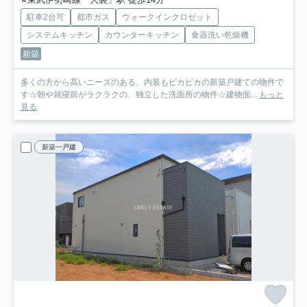
駐車2台可
都市ガス
ウォークインクロゼット
システムキッチン
カウンターキッチン
食器洗い乾燥機
新築
多くの方から高いニーズのある、内装もピカピカの新築戸建ての物件で
す☆朝や就寝前がラクラクの、独立した洗面所の物件☆建物面...
もっと
見る
新築一戸建