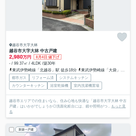
越谷市大字大林
越谷市大字大林 中古戸建
2,980
万円
8月4日 値下げ
- / 99.37㎡ / 4LDK /築30年
東武伊勢崎線「北越谷」駅 徒歩18分
東武伊勢崎線「大袋」駅 徒歩16分
都市ガス
リフォーム済
システムキッチン
カウンターキッチン
浴室乾燥機
室内洗濯機置場
越谷市エリアでの住まいなら、住み心地も快適な「越谷市大字大林 中古
戸建」はいかがでしょうか◎洗面化粧台には、鏡や照明がつ...
もっと見
る
新築一戸建