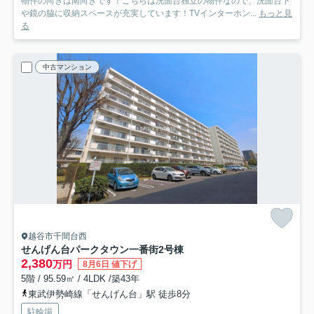
物件の向きは南向きです！こちらは洗面台独立の物件なので、洗面台下
や鏡の脇に収納スペースが充実しています！TVインターホン...
もっと見
る
中古マンション
越谷市千間台西
せんげん台パークタウン一番街2号棟
2,380
万円
8月6日 値下げ
5階 / 95.59㎡ / 4LDK /築43年
東武伊勢崎線「せんげん台」駅 徒歩8分
駐輪場