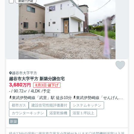
新築一戸建
越谷市大字平方
越谷市大字平方 新築分譲住宅
3,680
万円
8月3日 値下げ
- / 90.72㎡ / 4LDK /予定
東武伊勢崎線「武里」駅 徒歩10分
東武伊勢崎線「せんげん台」駅 徒歩21分
都市ガス
建設住宅性能評価書付
システムキッチン
カウンターキッチン
浴室乾燥機
浴室１坪以上
新築
徒歩13分の場所に越谷市立平方小学校があります◎追焚機能浴室は入浴