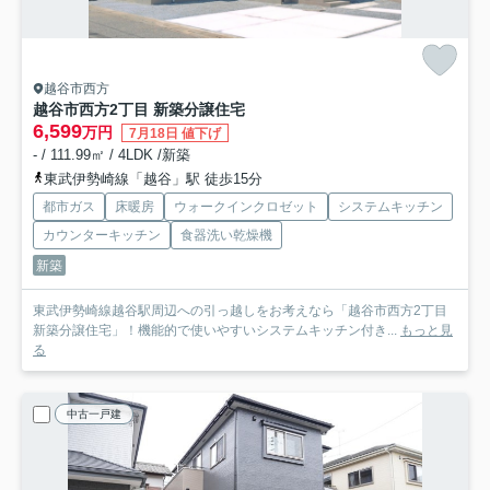
越谷市西方
越谷市西方2丁目 新築分譲住宅
6,599
万円
7月18日 値下げ
- / 111.99㎡ / 4LDK /新築
東武伊勢崎線「越谷」駅 徒歩15分
都市ガス
床暖房
ウォークインクロゼット
システムキッチン
カウンターキッチン
食器洗い乾燥機
新築
東武伊勢崎線越谷駅周辺への引っ越しをお考えなら「越谷市西方2丁目
新築分譲住宅」！機能的で使いやすいシステムキッチン付き...
もっと見
る
中古一戸建