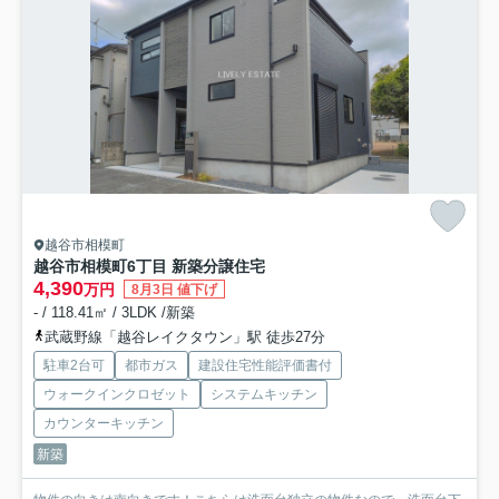
越谷市相模町
越谷市相模町6丁目 新築分譲住宅
4,390
万円
8月3日 値下げ
- / 118.41㎡ / 3LDK /新築
武蔵野線「越谷レイクタウン」駅 徒歩27分
駐車2台可
都市ガス
建設住宅性能評価書付
ウォークインクロゼット
システムキッチン
カウンターキッチン
新築