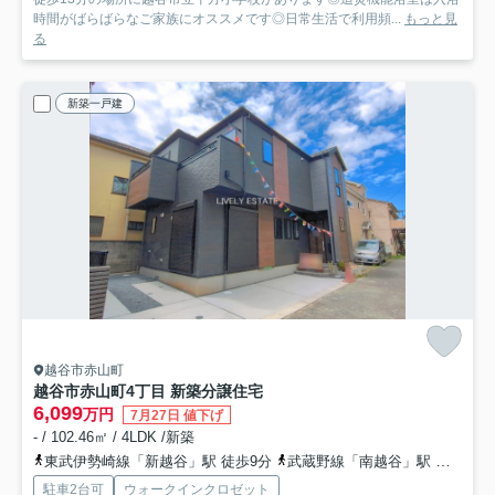
時間がばらばらなご家族にオススメです◎日常生活で利用頻...
もっと見
る
新築一戸建
越谷市赤山町
越谷市赤山町4丁目 新築分譲住宅
6,099
万円
7月27日 値下げ
- / 102.46㎡ / 4LDK /新築
東武伊勢崎線「新越谷」駅 徒歩9分
武蔵野線「南越谷」駅 徒歩10分
駐車2台可
ウォークインクロゼット