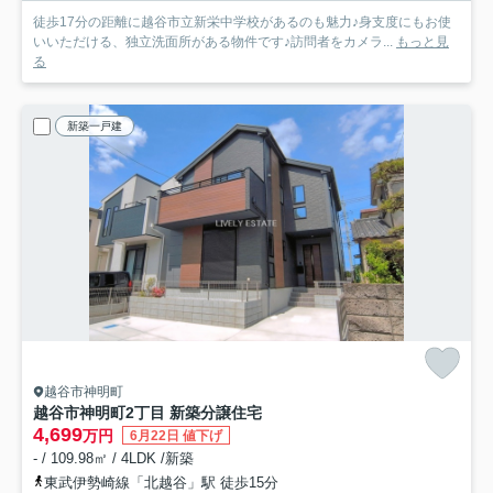
徒歩17分の距離に越谷市立新栄中学校があるのも魅力♪身支度にもお使
いいただける、独立洗面所がある物件です♪訪問者をカメラ...
もっと見
る
新築一戸建
越谷市神明町
越谷市神明町2丁目 新築分譲住宅
4,699
万円
6月22日 値下げ
- / 109.98㎡ / 4LDK /新築
東武伊勢崎線「北越谷」駅 徒歩15分