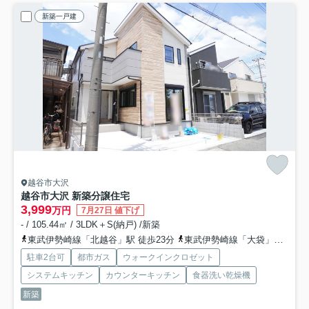
新築一戸建
越谷市大沢
越谷市大沢 新築分譲住宅
3,999
万円
7月27日 値下げ
- / 105.44㎡ / 3LDK＋S(納戸) /新築
東武伊勢崎線「北越谷」駅 徒歩23分
東武伊勢崎線「大袋」駅 徒歩23分
駐車2台可
都市ガス
ウォークインクロゼット
システムキッチン
カウンターキッチン
食器洗い乾燥機
新築