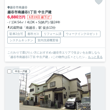
越谷市南越谷
越谷市南越谷1丁目 中古戸建
6,880
万円
6月19日 値下げ
- / 134.54㎡ / 4LDK＋S(納戸) /築24年
武蔵野線「南越谷」駅 徒歩13分
駐車2台可
都市ガス
リフォーム済
ウォークインクロゼット
システムキッチン
室内洗濯機置場
こだわりで選びたい方におすすめ♪越谷市エリアで住まいをお探しなら
「越谷市南越谷1丁目 中古戸建」♪この物件は広々としたシ...
もっと見る
中古一戸建