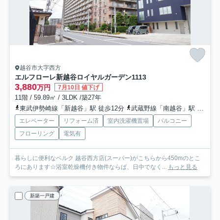
越谷市大字西方
エルフローレ新越谷ロイヤルガーデン
1113
3,880
万円
7月10日 値下げ
11階 / 59.89㎡ / 3LDK /築27年
東武伊勢崎線「新越谷」駅 徒歩12分
武蔵野線「南越谷」駅 徒歩12分
エレベーター
リフォーム済
室内洗濯機置場
バルコニー
フローリング
電気有
暮らしに便利なベルク 越谷西方店(スーパー)がこちらから450mのとこ
ろにあります☆浴室乾燥機付き物件ならば、日中でなく...
もっと見る
新築一戸建