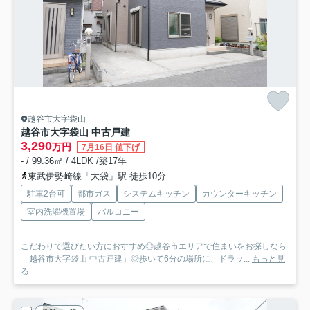
越谷市大字袋山
越谷市大字袋山 中古戸建
3,290
万円
7月16日 値下げ
- / 99.36㎡ / 4LDK /築17年
東武伊勢崎線「大袋」駅 徒歩10分
駐車2台可
都市ガス
システムキッチン
カウンターキッチン
室内洗濯機置場
バルコニー
こだわりで選びたい方におすすめ◎越谷市エリアで住まいをお探しなら
「越谷市大字袋山 中古戸建」◎歩いて6分の場所に、ドラッ...
もっと見
る