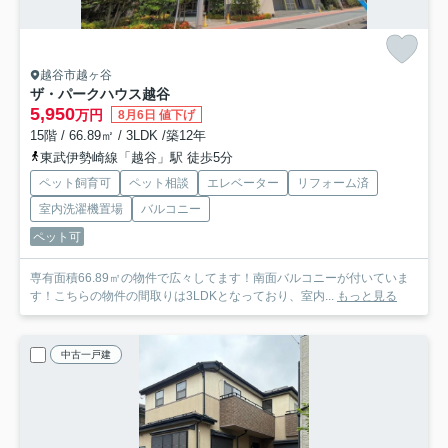
越谷市越ヶ谷
ザ・パークハウス越谷
5,950
万円
8月6日 値下げ
15階 / 66.89㎡ / 3LDK /築12年
東武伊勢崎線「越谷」駅 徒歩5分
ペット飼育可
ペット相談
エレベーター
リフォーム済
室内洗濯機置場
バルコニー
ペット可
専有面積66.89㎡の物件で広々してます！南面バルコニーが付いていま
す！こちらの物件の間取りは3LDKとなっており、室内...
もっと見る
中古一戸建