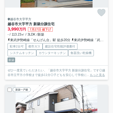
越谷市大字平方
越谷市大字平方 新築分譲住宅
3,990
万円
7月27日 値下げ
- / 113.23㎡ / 3LDK /新築
東武伊勢崎線「せんげん台」駅 徒歩20分
東武伊勢崎線「武里」駅 徒歩11分
駐車2台可
都市ガス
建設住宅性能評価書付
システムキッチン
カウンターキッチン
食器洗い乾燥機
新築
ぜひ一度見ていただきたい、「越谷市大字平方 新築分譲住宅」です◎越
谷市立平方小学校まで徒歩11分◎子どもを安心して学校に...
もっと見る
新築一戸建