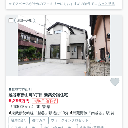
㎡でスペースが十分のファミリーにもおすすめの物件で...
もっと見る
新築一戸建
越谷市赤山町
越谷市赤山町3丁目 新築分譲住宅
6,299
万円
8月6日 値下げ
- / 105.05㎡ / 4LDK /新築
東武伊勢崎線「越谷」駅 徒歩13分
武蔵野線「南越谷」駅 徒歩15分
駐車2台可
都市ガス
ウォークインクロゼット
システムキッチン
カウンターキッチン
食器洗い乾燥機