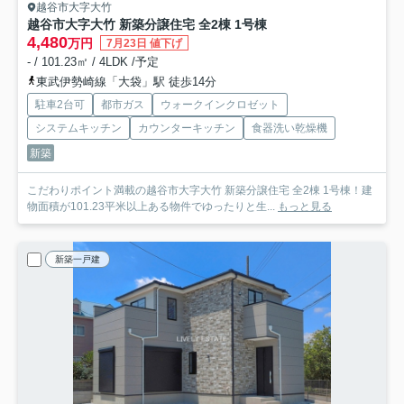
越谷市大字大竹
越谷市大字大竹 新築分譲住宅 全2棟 1号棟
4,480
万円
7月23日 値下げ
- / 101.23㎡ / 4LDK /予定
東武伊勢崎線「大袋」駅 徒歩14分
駐車2台可
都市ガス
ウォークインクロゼット
システムキッチン
カウンターキッチン
食器洗い乾燥機
新築
こだわりポイント満載の越谷市大字大竹 新築分譲住宅 全2棟 1号棟！建
物面積が101.23平米以上ある物件でゆったりと生...
もっと見る
新築一戸建