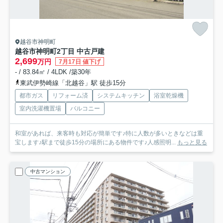
越谷市神明町
越谷市神明町2丁目 中古戸建
2,699
万円
7月17日 値下げ
- / 83.84㎡ / 4LDK /築30年
東武伊勢崎線「北越谷」駅 徒歩15分
都市ガス
リフォーム済
システムキッチン
浴室乾燥機
室内洗濯機置場
バルコニー
和室があれば、来客時も対応が簡単です♪特に人数が多いときなどは重
宝します♪駅まで徒歩15分の場所にある物件です♪人感照明...
もっと見る
中古マンション