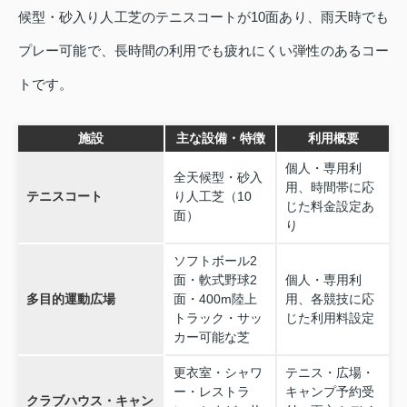
候型・砂入り人工芝のテニスコートが10面あり、雨天時でも
プレー可能で、長時間の利用でも疲れにくい弾性のあるコー
トです。
施設
主な設備・特徴
利用概要
個人・専用利
全天候型・砂入
用、時間帯に応
テニスコート
り人工芝（10
じた料金設定あ
面）
り
ソフトボール2
面・軟式野球2
個人・専用利
多目的運動広場
面・400m陸上
用、各競技に応
トラック・サッ
じた利用料設定
カー可能な芝
更衣室・シャワ
テニス・広場・
ー・レストラ
キャンプ予約受
クラブハウス・キャン