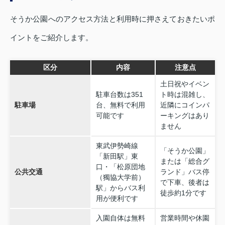
そうか公園へのアクセス方法と利用時に押さえておきたいポ
イントをご紹介します。
区分
内容
注意点
土日祝やイベン
駐車台数は351
ト時は混雑し、
駐車場
台、無料で利用
近隣にコインパ
可能です
ーキングはあり
ません
東武伊勢崎線
「そうか公園」
「新田駅」東
または「総合グ
口・「松原団地
公共交通
ランド」バス停
（獨協大学前）
で下車、後者は
駅」からバス利
徒歩約1分です
用が便利です
入園自体は無料
営業時間や休園