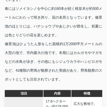
春にはソメイヨシノを中心に約160本が続く桜並木が約500メ
ートルにわたって咲き誇り、花の名所となっています。修景
池のほとりには、ハナショウブやあじさいが群生し、初夏に
は色とりどりの花を楽しめます。
修景池はひょうたん形をした面積約1万2000平方メートルの
大型の池で、市内最大の池です。冬期にはカルガモやマガモ
などの水鳥が泳ぎ、その他にもシジュウカラやハシビロガモ
など、41種類の野鳥が観察された実績があり、野鳥観察のス
ポットとしても注目されています。
項目
内容
特徴
17.8ヘクター
広大な敷地で、
ル（約178,000