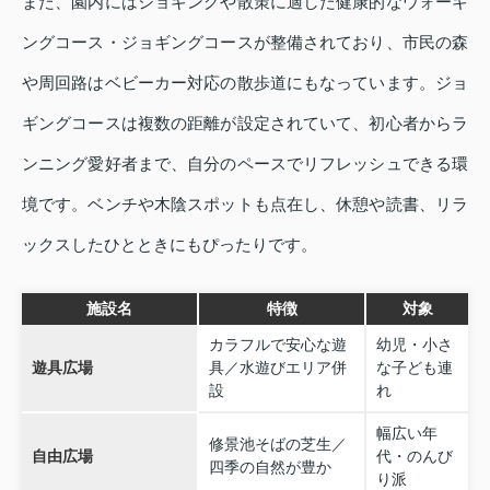
また、園内にはジョギングや散策に適した健康的なウォーキ
ングコース・ジョギングコースが整備されており、市民の森
や周回路はベビーカー対応の散歩道にもなっています。ジョ
ギングコースは複数の距離が設定されていて、初心者からラ
ンニング愛好者まで、自分のペースでリフレッシュできる環
境です。ベンチや木陰スポットも点在し、休憩や読書、リラ
ックスしたひとときにもぴったりです。
施設名
特徴
対象
カラフルで安心な遊
幼児・小さ
遊具広場
具／水遊びエリア併
な子ども連
設
れ
幅広い年
修景池そばの芝生／
自由広場
代・のんび
四季の自然が豊か
り派