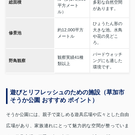
総面積
多彩な自然空間
平方メート
があります。
ル）
ひょうたん形の
約12,000平方
大きな池。水鳥
修景池
メートル
や花の見どこ
ろ。
バードウォッチ
観察実績41種
野鳥観察
ングにも適した
類以上
環境です。
遊びとリフレッシュのための施設（草加市
そうか公園 おすすめ ポイント）
そうか公園には、親子で楽しめる遊具広場や広々とした自由
広場があり、家族連れにとって魅力的な空間が整っていま