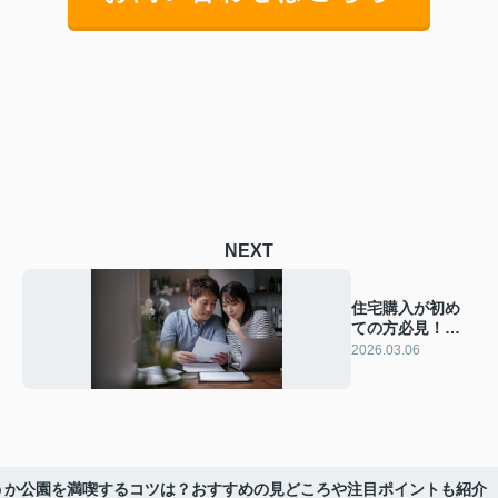
NEXT
住宅購入が初め
ての方必見！よ
くある質問とそ
2026.03.06
の答えを紹介
うか公園を満喫するコツは？おすすめの見どころや注目ポイントも紹介