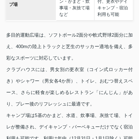
ン・かまど・炊
付、更衣やデイ
プ場
事場・灰捨て場
キャンプ・宿泊
など
利用も可能
多目的運動広場は、ソフトボール2面分や軟式野球2面分に加
え、400mの陸上トラックと芝生のサッカー適地を備え、多
彩なスポーツに対応しています。
クラブハウスには、男女別の更衣室（コイン式ロッカー付
き）やシャワー（男女各4か所）、トイレ、おむつ替えスペ
ース、さらに軽食が楽しめるレストラン「にんじん」があ
り、プレー後のリフレッシュに最適です。
キャンプ場は5基のかまど、水道、炊事場、灰捨て場、トイ
レが整備され、デイキャンプ・バーベキューだけでなく宿泊
利用も可能です。利用は年中（12月31日・1月1日除く）可能