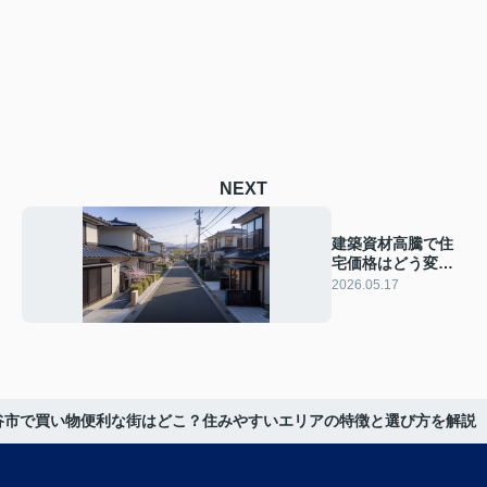
NEXT
建築資材高騰で住
宅価格はどう変化
する？家計への影
2026.05.17
響と今後の対策
谷市で買い物便利な街はどこ？住みやすいエリアの特徴と選び方を解説