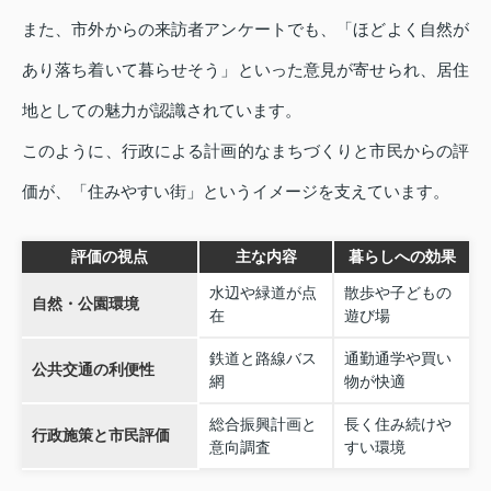
また、市外からの来訪者アンケートでも、「ほどよく自然が
あり落ち着いて暮らせそう」といった意見が寄せられ、居住
地としての魅力が認識されています。
このように、行政による計画的なまちづくりと市民からの評
価が、「住みやすい街」というイメージを支えています。
評価の視点
主な内容
暮らしへの効果
水辺や緑道が点
散歩や子どもの
自然・公園環境
在
遊び場
鉄道と路線バス
通勤通学や買い
公共交通の利便性
網
物が快適
総合振興計画と
長く住み続けや
行政施策と市民評価
意向調査
すい環境