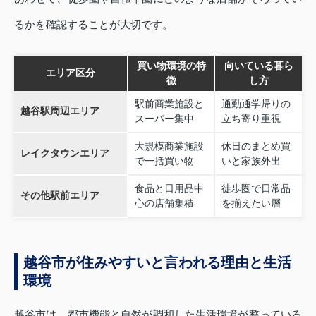
るかを確認することが大切です。
買い物環境の特
向いている暮ら
エリア区分
徴
し方
駅前商業施設と
通勤通学帰りの
越谷駅周辺エリア
スーパー集中
立ち寄り重視
大規模商業施設
休日のまとめ買
レイクタウンエリア
で一括買い物
いと家族外出
食品と日用品中
徒歩圏で日常品
その他駅前エリア
心の店舗集積
を揃えたい層
越谷市が住みやすいと言われる理由と生活
環境
越谷市は、都市機能と自然が調和した生活環境が整っている