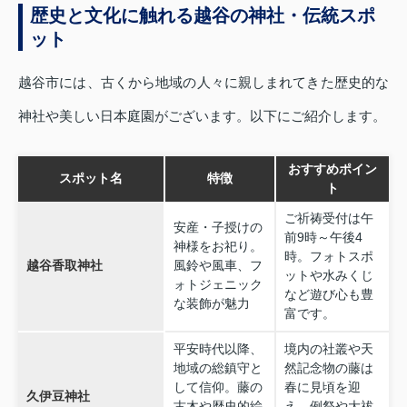
歴史と文化に触れる越谷の神社・伝統スポ
ット
越谷市には、古くから地域の人々に親しまれてきた歴史的な
神社や美しい日本庭園がございます。以下にご紹介します。
おすすめポイン
スポット名
特徴
ト
ご祈祷受付は午
安産・子授けの
前9時～午後4
神様をお祀り。
時。フォトスポ
越谷香取神社
風鈴や風車、フ
ットや水みくじ
ォトジェニック
など遊び心も豊
な装飾が魅力
富です。
平安時代以降、
境内の社叢や天
地域の総鎮守と
然記念物の藤は
して信仰。藤の
春に見頃を迎
久伊豆神社
古木や歴史的絵
え、例祭や大祓