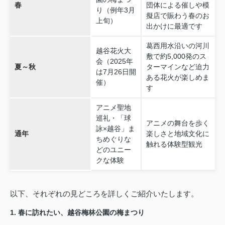
春
団体による催しや模
り（例年3月
擬店で賑わう春のお
上旬）
出かけに最適です
葛西用水沿いの河川
越谷花火大
敷で約5,000発のス
会（2025年
夏～秋
ターマインなど迫力
は7月26日開
ある花火が楽しめま
催）
す
アニメ聖地
巡礼・「球
アニメの舞台を歩く
詠×越谷」ま
通年
楽しさと地域文化に
ちめぐりな
触れる体験型観光
どのユニー
クな体験
以下、それぞれの見どころを詳しくご紹介いたします。
1. 春に訪れたい、越谷梅林公園の梅まつり