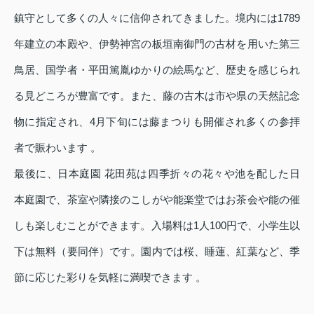
鎮守として多くの人々に信仰されてきました。境内には1789
年建立の本殿や、伊勢神宮の板垣南御門の古材を用いた第三
鳥居、国学者・平田篤胤ゆかりの絵馬など、歴史を感じられ
る見どころが豊富です。また、藤の古木は市や県の天然記念
物に指定され、4月下旬には藤まつりも開催され多くの参拝
者で賑わいます 。
最後に、日本庭園 花田苑は四季折々の花々や池を配した日
本庭園で、茶室や隣接のこしがや能楽堂ではお茶会や能の催
しも楽しむことができます。入場料は1人100円で、小学生以
下は無料（要同伴）です。園内では桜、睡蓮、紅葉など、季
節に応じた彩りを気軽に満喫できます 。