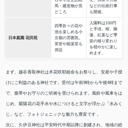
馬・建造物が見
などの伝統行事
どころ
も開催。
入園料は100円
四季折々の花や
と手頃。桜、睡
池を楽しめる小
蓮、紅葉など季
日本庭園 花田苑
京都の雰囲気。
節の移り変わり
茶室や能楽堂も
を穏やかに楽し
併設
めます。
まず、越谷香取神社は木花咲耶姫命をお祭りし、安産や子授
けにご利益のある神社です。受付は午前9時から午後4時まで
で、腹帯やお守りのご祈祷を受けられます。風鈴や風車をは
じめ、紫陽花の花手水や水につけると文字が浮かぶ「水みく
じ」など、フォトジェニックな魅力も豊富です 。
次に、久伊豆神社は平安時代中期以降に創建され、地域の総