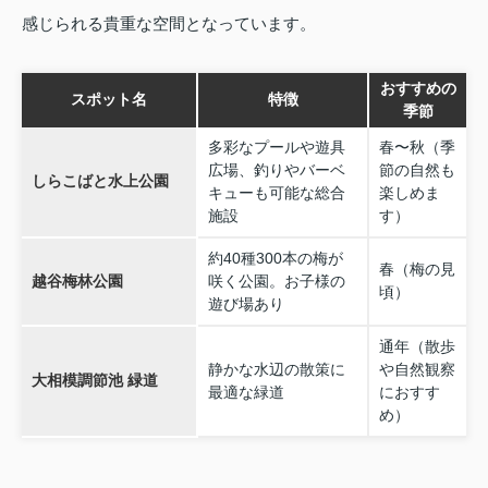
感じられる貴重な空間となっています。
おすすめの
スポット名
特徴
季節
多彩なプールや遊具
春〜秋（季
広場、釣りやバーベ
節の自然も
しらこばと水上公園
キューも可能な総合
楽しめま
施設
す）
約40種300本の梅が
春（梅の見
越谷梅林公園
咲く公園。お子様の
頃）
遊び場あり
通年（散歩
静かな水辺の散策に
や自然観察
大相模調節池 緑道
最適な緑道
におすす
め）