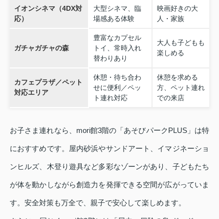
イオンシネマ（4DX対
大型シネマ、臨
映画好きの大
応）
場感ある体験
人・家族
豊富なカプセル
大人も子どもも
ガチャガチャの森
トイ、常時入れ
楽しめる
替わりあり
休憩・待ち合わ
休憩を求める
カフェプラザ／ペット
せに便利／ペッ
方、ペット連れ
対応エリア
ト連れ対応
での来店
お子さま連れなら、mori館3階の「あそびパークPLUS」は特
におすすめです。屋内砂浜やサンドアート、イマジネーショ
ンヒルズ、木登り遊具など多彩なゾーンがあり、子どもたち
が体を動かしながら創造力を発揮できる空間が広がっていま
す。安全対策も万全で、親子で安心して楽しめます。