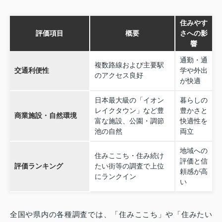
住みやす
評価項目
概要
さへの影
響
通勤・通
複数路線および主要駅
交通利便性
学や外出
のアクセス良好
が快適
日本最大級の「イオン
暮らしの
レイクタウン」など豊
豊かさと
商業施設・自然環境
富な施設、公園・調節
快適性を
池の自然
両立
地域への
住みここち・住み続け
評価と信
評価ランキング
たい街等の調査で上位
頼感が高
にランクイン
い
全国や県内の各種調査では、「住みここち」や「住みたい