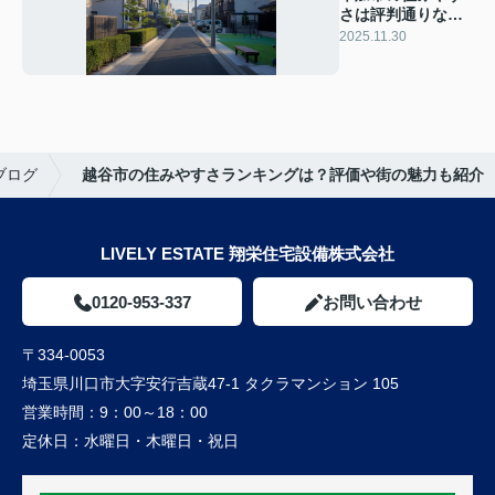
さは評判通りなの
か？実際の暮らし
2025.11.30
や魅力を紹介
ブログ
越谷市の住みやすさランキングは？評価や街の魅力も紹介
LIVELY ESTATE 翔栄住宅設備株式会社
0120-953-337
お問い合わせ
〒334-0053
埼玉県川口市大字安行吉蔵47-1 タクラマンション 105
営業時間：
9：00～18：00
定休日：
水曜日・木曜日・祝日