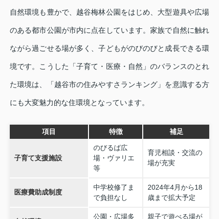
自然環境も豊かで、越谷梅林公園をはじめ、大型遊具や広場
のある都市公園が市内に点在しています。家族で自然に触れ
ながら過ごせる場が多く、子どもがのびのびと成長できる環
境です。こうした「子育て・医療・自然」のバランスのとれ
た環境は、「越谷市の住みやすさランキング」を意識する方
にも大変魅力的な住環境となっています。
項目
特徴
補足
のびるば広
育児相談・交流の
子育て支援施設
場・ヴァリエ
場が充実
等
中学校修了ま
2024年4月から18
医療費助成制度
で負担なし
歳まで拡大予定
公園・広場多
親子で遊べる場が