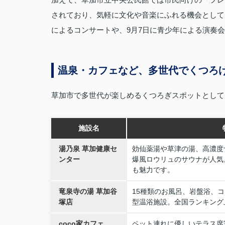
されており、気軽に文化や音楽にふれる機会としても
によるコンサートや、9月7日に青少年による演奏
温泉・カフェなど、多世代でくつろ
草加市で多世代が楽しめるくつろぎスポットとして
施設名
湯乃泉 草加健康セ
効仙薬湯や草津の湯、高濃度
ンター
爆風ロウリュのサウナが人気
も魅力です。
竜泉寺の湯 草加谷
15種類のお風呂、岩盤浴、
塚店
型温浴施設。全国ランキング
coco家カフェ
ペット連れに優しいテラス席