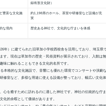
録有形文化財）
ど豊富な文化施
約1,198席のホール、茶室や研修室など設備が充
実
的な境内
歴史ある神社で、文化的な佇まいを体感
926年）に建てられた旧草加小学校西校舎を活用しており、埼玉県
ます。現在は草加市の歴史・民俗資料が展示されており、入館は
趣味に触れることもできる文化的名所です。
備える本格的な文化施設で、音響にも優れた環境でコンサートや演劇
研修室など、多様な用途に使える設備が整っており、幅広い文化
、心を癒すために訪れるのに適した神社です。神社の伝統的な佇
文化的余暇として価値があります。
ンドリーコンサート」や「青少年コンサート」なども定期的に開