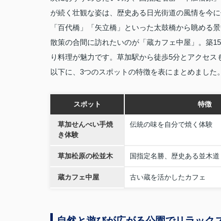
が続く壮観な姿は、歴史ある日光街道の風情を今に
「百代橋」「矢立橋」といった太鼓橋から眺める景
散策の合間に訪れたいのが「蔵カフェ中屋」。築1
り料理が魅力です。草加駅から徒歩5分とアクセス
以下に、3つのスポットの特徴を表にまとめました
スポット
特徴
草加せんべい手焼
伝統の味を自分で焼く体験
き体験
草加松原の松並木
国指定名勝、歴史ある並木道
蔵カフェ中屋
古い蔵を活かしたカフェ
自然と遊びが広がる公園でリラック