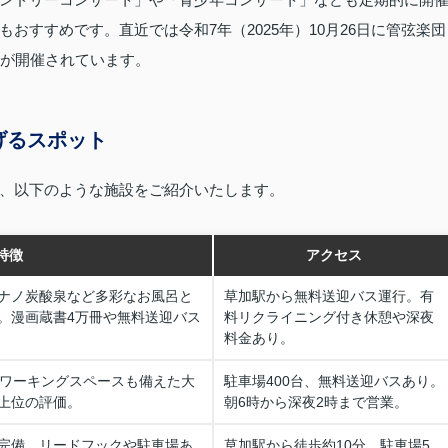
おすすめです。直近では令和7年（2025年）10月26日に管弦楽団
会が開催されています。
げるスポット
、以下のような施設をご紹介いたします。
特徴
アクセス
ナノ炭酸泉など多彩なお風呂と
草加駅から無料送迎バス運行。有
。漫画蔵書4万冊や無料送迎バス
料リクライニング付き休憩や深夜
料金あり。
コワーキングスペースも備えた大
駐車場400台、無料送迎バスあり。
上位の評価。
朝6時から深夜2時まで営業。
完備。リードフックや駐車場あ
草加駅から徒歩約10分、駐車場5