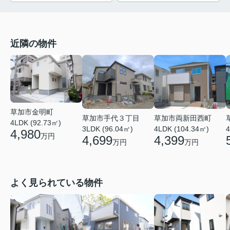
近隣の物件
草加市金明町
草加市手代３丁目
草加市両新田西町
4LDK (92.73㎡)
3LDK (96.04㎡)
4LDK (104.34㎡)
4
4,980
万円
4,699
4,399
万円
万円
よく見られている物件