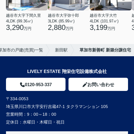
越谷市大字下間久里
越谷市大字弥十郎
越谷市大字大竹
4LDK (99.36㎡)
3LDK (85.99㎡)
4LDK (101.97㎡)
4
3,290
2,880
3,199
万円
万円
万円
草加市の戸建(売買)一覧
新田駅
草加市新善町 新築分譲住宅
LIVELY ESTATE 翔栄住宅設備株式会社
0120-953-337
お問い合わせ
〒334-0053
埼玉県川口市大字安行吉蔵47-1 タクラマンション 105
営業時間：
9：00～18：00
定休日：
水曜日・木曜日・祝日