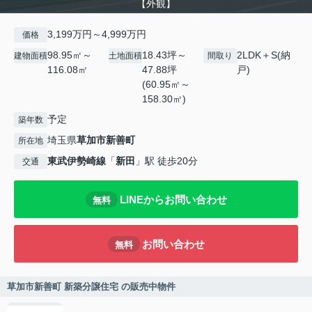
【外観】
3,199万円～4,999万円
価格
98.95㎡～
18.43坪～
2LDK＋S(納
建物面積
土地面積
間取り
116.08㎡
47.88坪
戸)
(60.95㎡～
158.30㎡)
予定
築年数
埼玉県
草加市
新善町
所在地
東武伊勢崎線
「
新田
」駅 徒歩20分
交通
LINEからお問い合わせ
無料
お問い合わせ
無料
草加市新善町 新築分譲住宅 の販売中物件