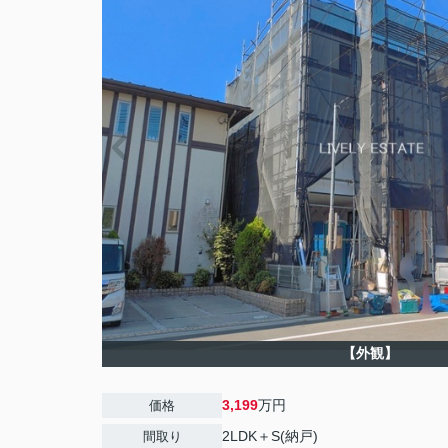
【外観】
3,199
万円
価格
2LDK＋S(納戸)
間取り