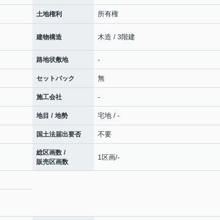
所有権
土地権利
木造 / 3階建
建物構造
-
路地状敷地
無
セットバック
-
施工会社
宅地 / -
地目 / 地勢
不要
国土法届出要否
総区画数 /
1区画/-
販売区画数