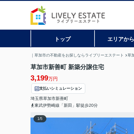
トップ
エリアか
｜草加市の不動産をお探しならライブリーエステート
草
草加市新善町 新築分譲住宅
3,199
万円
支払いシミュレーション
埼玉県
草加市
新善町
東武伊勢崎線「新田」駅徒歩20分
1
/
5