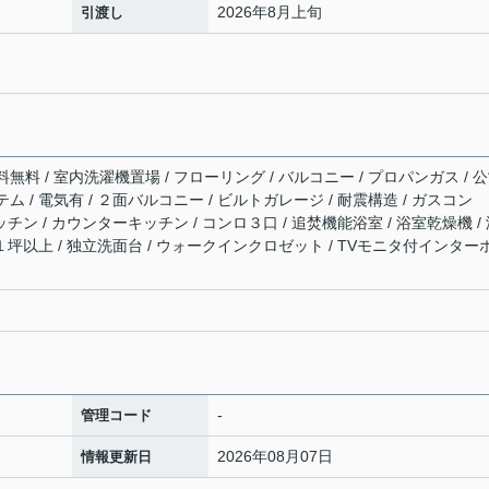
2026年8月上旬
引渡し
料 / 室内洗濯機置場 / フローリング / バルコニー / プロパンガス / 
テム / 電気有 / ２面バルコニー / ビルトガレージ / 耐震構造 / ガスコン
ッチン / カウンターキッチン / コンロ３口 / 追焚機能浴室 / 浴室乾燥機 /
室１坪以上 / 独立洗面台 / ウォークインクロゼット / TVモニタ付インター
-
管理コード
2026年08月07日
情報更新日