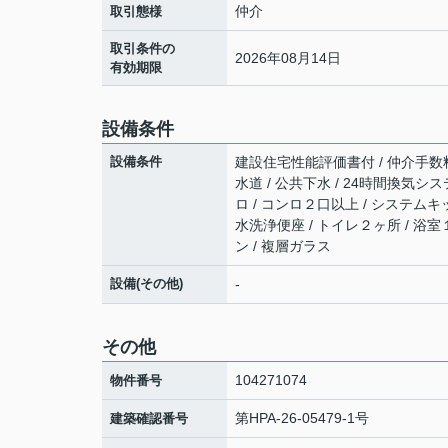
仲介
取引態様
取引条件の
2026年08月14日
有効期限
設備条件
設備条件
建設住宅性能評価書付 / 仲介手数料無
水道 / 公共下水 / 24時間換気シス
ロ / コンロ２口以上 / システムキ
水洗浄便座 / トイレ２ヶ所 / 浴
ン / 複層ガラス
設備(その他)
-
その他
104271074
物件番号
第HPA‐26-05479-1号
建築確認番号