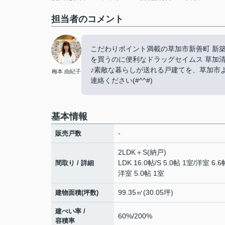
担当者のコメント
こだわりポイント満載の草加市新善町 新築
を買うのに便利なドラッグセイムス 草加清
♪素敵な暮らしが送れる戸建てを、草加市よりご提供い
梅本 由紀子
連絡ください(#^^#)
基本情報
-
販売戸数
2LDK＋S(納戸)
LDK 16.0帖
/
S 5.0帖 1室
/
洋室 6.6
間取り / 詳細
洋室 5.0帖 1室
99.35㎡(30.05坪)
建物面積(坪数)
建ぺい率 /
60%/200%
容積率