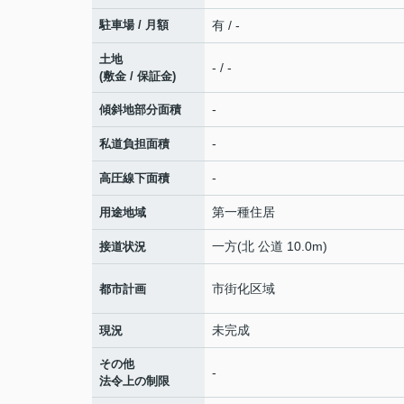
駐車場 / 月額
有 / -
土地
- / -
(敷金 / 保証金)
-
傾斜地部分面積
-
私道負担面積
-
高圧線下面積
第一種住居
用途地域
一方(北 公道 10.0m)
接道状況
市街化区域
都市計画
未完成
現況
その他
-
法令上の制限