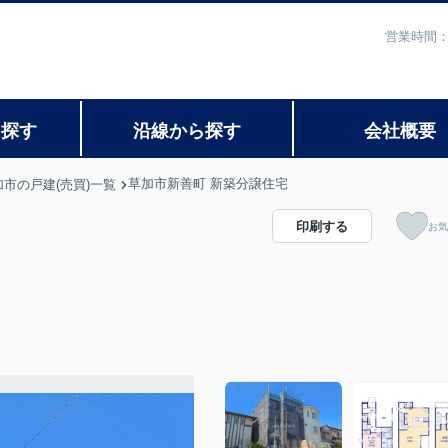
営業時間：
ら探す
沿線から探す
会社概要
草加市新善町 新築分譲住宅
加市の戸建(売買)一覧
印刷する
お気