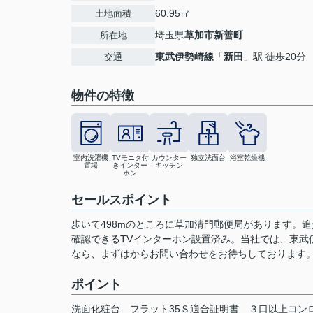
60.95㎡
土地面積
埼玉県
草加市
新善町
所在地
東武伊勢崎線
「
新田
」駅 徒歩20分
交通
物件の特徴
室内洗濯機
TVモニタ付
カウンター
独立洗面台
浴室乾燥機
置場
きインター
キッチン
ホン
セールスポイント
歩いて498mのところに草加清門郵便局があります。
確認できるTVインターホン設置済み。当社では、東武
なら、まずは
からお問い合わせをお待ちしております
ポイント
洗面化粧台
フラット35Ｓ適合証明書
３口以上コン