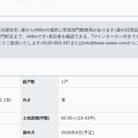
分譲住宅 ♪家から498mの場所に草加清門郵便局があります♪薬や日用品
門町店まで、448mです♪来訪者を確認できる、TVインターホン付きで
たします♪0120-953-337またはinfo@lively-estate.comから
1戸
総戸数
帖 1室
/
東
向き
60.95㎡(18.43坪)
土地面積(坪数)
2026年8月(予定)
築年月