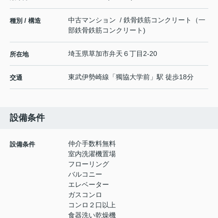
中古マンション / 鉄骨鉄筋コンクリート（一
種別 / 構造
部鉄骨鉄筋コンクリート)
埼玉県
草加市
弁天
６丁目2-20
所在地
東武伊勢崎線
「
獨協大学前
」駅 徒歩18分
交通
設備条件
仲介手数料無料
設備条件
室内洗濯機置場
フローリング
バルコニー
エレベーター
ガスコンロ
コンロ２口以上
食器洗い乾燥機