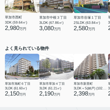
草加市西町
草加市中根３丁目
草加市谷塚１丁目
3DK (59.64㎡)
3
3LDK (67.86㎡)
2SLDK (63.84㎡)
2,980
3,080
2,580
万円
万円
万円
よく見られている物件
草加市旭町６丁目
草加市草加４丁目
草加市新里町
3LDK (61.60㎡)
3LDK (61.21㎡)
3LDK＋S(納戸) (102.77㎡)
3
2,150
2,190
2,398
万円
万円
万円