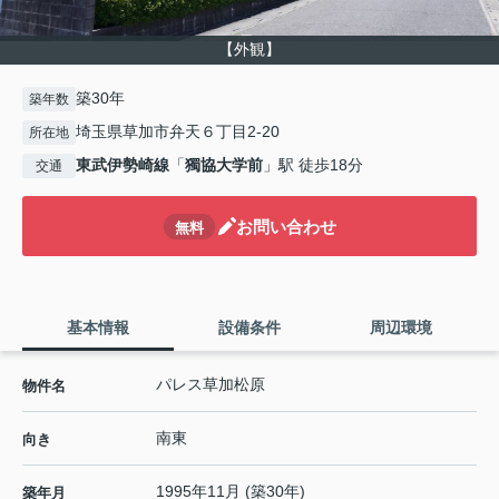
【外観】
築30年
築年数
埼玉県草加市弁天６丁目2-20
所在地
東武伊勢崎線
「
獨協大学前
」駅 徒歩18分
交通
お問い合わせ
無料
基本情報
設備条件
周辺環境
パレス草加松原
物件名
南東
向き
1995年11月 (築30年)
築年月