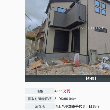
【外観】
4,699万円
価格
3LDK/96.04㎡
間取り/建物面積
埼玉県
草加市
手代
３丁目15-9
所在地