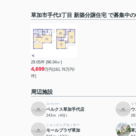
草加市手代3丁目 新築分譲住宅 で募集中
29.05坪 (96.04㎡)
4,699
万円(161.76万円/
坪)
周辺施設
スーパー
ド
ベルクス草加手代店
ウ
243ｍ（4分）
2
ショッピングセンター
中
モールプラザ草加
草