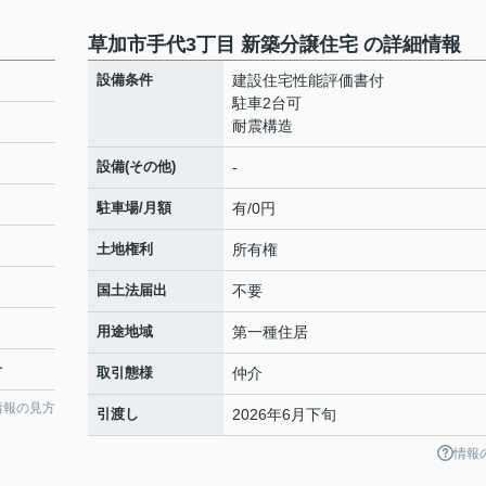
草加市手代3丁目 新築分譲住宅 の詳細情報
設備条件
建設住宅性能評価書付
駐車2台可
耐震構造
設備(その他)
-
駐車場/月額
有/0円
土地権利
所有権
国土法届出
不要
用途地域
第一種住居
分
取引態様
仲介
情報の見方
引渡し
2026年6月下旬
情報