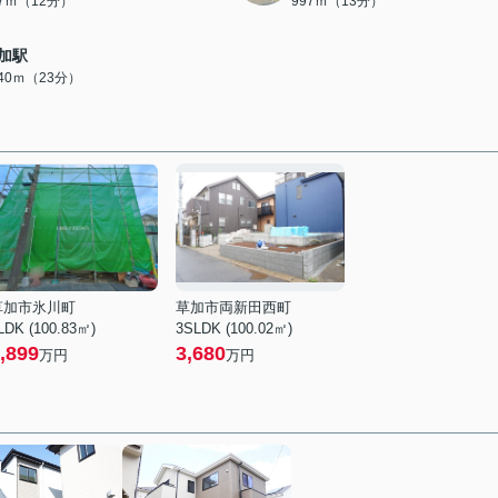
47ｍ（12分）
997ｍ（13分）
加駅
840ｍ（23分）
草加市氷川町
草加市両新田西町
LDK (100.83㎡)
3SLDK (100.02㎡)
,899
3,680
万円
万円