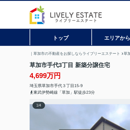
トップ
エリアか
｜草加市の不動産をお探しならライブリーエステート
草
草加市手代3丁目 新築分譲住宅
4,699万円
埼玉県
草加市
手代
３丁目15-9
東武伊勢崎線「草加」駅徒歩23分
1
/
4