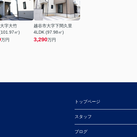
大字大竹
越谷市大字下間久里
(101.97㎡)
4LDK (97.98㎡)
9
3,290
万円
万円
トップページ
スタッフ
ブログ