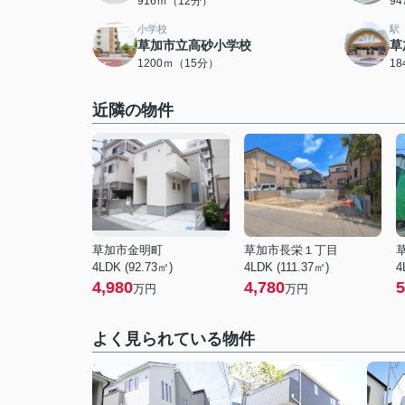
916ｍ（12分）
9
小学校
駅
草加市立高砂小学校
草
1200ｍ（15分）
1
近隣の物件
草加市金明町
草加市長栄１丁目
4LDK (92.73㎡)
4LDK (111.37㎡)
4
4,980
4,780
5
万円
万円
よく見られている物件