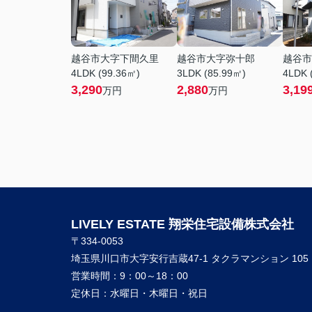
越谷市大字下間久里
越谷市大字弥十郎
越谷市
4LDK (99.36㎡)
3LDK (85.99㎡)
4LDK 
3,290
2,880
3,19
万円
万円
LIVELY ESTATE 翔栄住宅設備株式会社
〒334-0053
埼玉県川口市大字安行吉蔵47-1 タクラマンション 105
営業時間：
9：00～18：00
定休日：
水曜日・木曜日・祝日