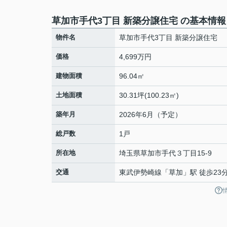
草加市手代3丁目 新築分譲住宅 の基本情報
物件名
草加市手代3丁目 新築分譲住宅
価格
4,699万円
建物面積
96.04㎡
土地面積
30.31坪(100.23㎡)
築年月
2026年6月（予定）
総戸数
1戸
所在地
埼玉県
草加市
手代
３丁目15-9
交通
東武伊勢崎線
「
草加
」駅 徒歩23