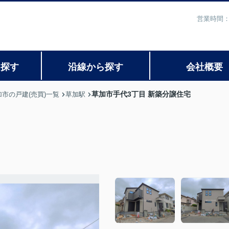
営業時間：
ら探す
沿線から探す
会社概要
草加市手代3丁目 新築分譲住宅
加市の戸建(売買)一覧
草加駅