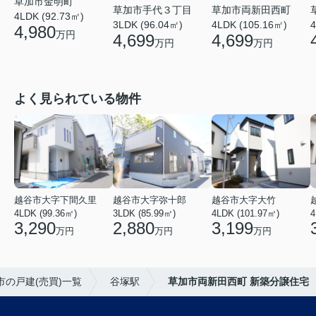
草加市金明町
草加市手代３丁目
草加市両新田西町
4LDK (92.73㎡)
3LDK (96.04㎡)
4LDK (105.16㎡)
4
4,980
万円
4,699
4,699
万円
万円
よく見られている物件
越谷市大字下間久里
越谷市大字弥十郎
越谷市大字大竹
4LDK (99.36㎡)
3LDK (85.99㎡)
4LDK (101.97㎡)
4
3,290
2,880
3,199
万円
万円
万円
市の戸建(売買)一覧
谷塚駅
草加市両新田西町 新築分譲住宅