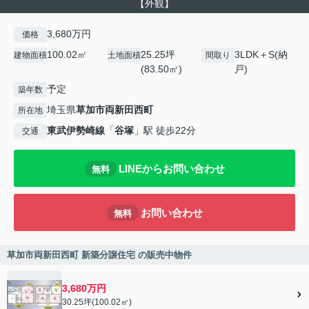
【外観】
3,680万円
価格
100.02㎡
25.25坪
3LDK＋S(納
建物面積
土地面積
間取り
(83.50㎡)
戸)
予定
築年数
埼玉県
草加市
両新田西町
所在地
東武伊勢崎線
「
谷塚
」駅 徒歩22分
交通
LINEからお問い合わせ
無料
お問い合わせ
無料
草加市両新田西町 新築分譲住宅 の販売中物件
3,680万円
30.25坪(100.02㎡)