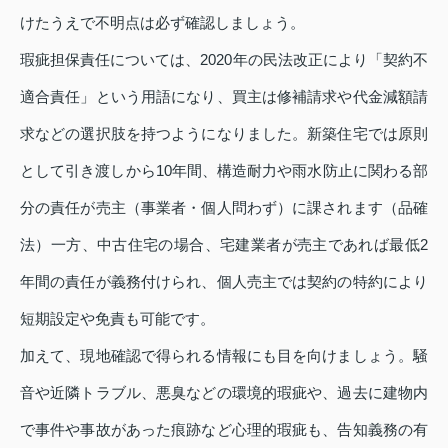
けたうえで不明点は必ず確認しましょう。
瑕疵担保責任については、2020年の民法改正により「契約不
適合責任」という用語になり、買主は修補請求や代金減額請
求などの選択肢を持つようになりました。新築住宅では原則
として引き渡しから10年間、構造耐力や雨水防止に関わる部
分の責任が売主（事業者・個人問わず）に課されます（品確
法）一方、中古住宅の場合、宅建業者が売主であれば最低2
年間の責任が義務付けられ、個人売主では契約の特約により
短期設定や免責も可能です。
加えて、現地確認で得られる情報にも目を向けましょう。騒
音や近隣トラブル、悪臭などの環境的瑕疵や、過去に建物内
で事件や事故があった痕跡など心理的瑕疵も、告知義務の有