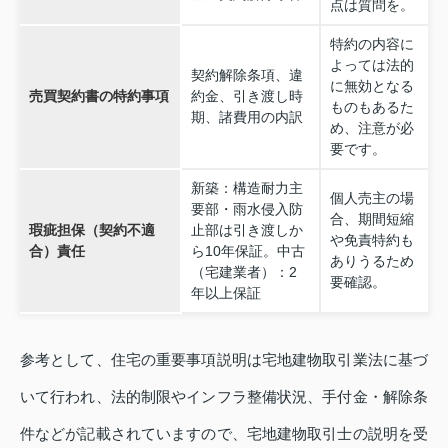
点は質問を。
特約の内容に
よっては法的
契約解除条項、違
に無効となる
売買契約書の特約事項
約金、引き渡し時
ものもあるた
期、諸費用の内訳
め、注意が必
要です。
新築：構造耐力主
個人売主の場
要部・雨水侵入防
合、期間短縮
瑕疵担保（契約不適
止部は引き渡しか
や免責特約も
合）責任
ら10年保証。中古
ありうるため
（宅建業者）：2
要確認。
年以上保証
参考として、住宅の重要事項説明は宅地建物取引業法に基づ
いて行われ、法的制限やインフラ整備状況、手付金・解除条
件などが記載されていますので、宅地建物取引士の説明を受