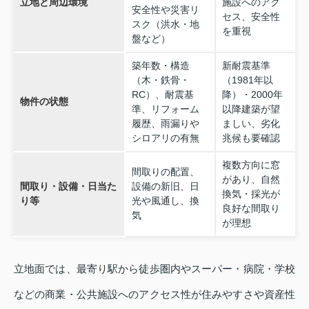
立地と周辺環境
施設へのアク
安全性や災害リ
セス、安全性
スク（洪水・地
を重視
盤など）
築年数・構造
新耐震基準
（木・鉄骨・
（1981年以
RC）、耐震基
降）・2000年
物件の状態
準、リフォーム
以降建築が望
履歴、雨漏りや
ましい、劣化
シロアリの有無
兆候も要確認
複数方向に窓
間取りの配置、
があり、自然
間取り・設備・日当た
設備の新旧、日
換気・採光が
り等
光や風通し、換
良好な間取り
気
が理想
立地面では、最寄り駅から徒歩圏内やスーパー・病院・学校
などの商業・公共施設へのアクセス性が住みやすさや資産性