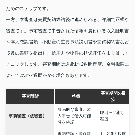
ためのステップです。
一方、本審査は売買契約締結後に進められる、詳細で正式な
審査です。事前審査で申告された情報を裏付ける収入証明書
や本人確認書類、不動産の重要事項説明書や売買契約書など
多数の書類を提出し、信用力や物件の担保評価をより厳しく
チェックします。審査期間は通常1〜2週間程度、金融機関に
よっては3〜4週間かかる場合もあります。
審査期間の目
審査段階
特徴
安
簡易的な審査。本
即日～1週間
事前審査（仮審査）
人申告で借入可能
程度
性を確認
書類確認・担保評
1～2週間程度