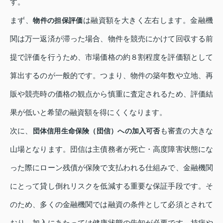
す。
まず、
は融資額を大きく左右します。金融機
物件の担保評価
関は万一返済が滞った場合、物件を競売にかけて回収する前
提で評価を行うため、市場価格の約８割程度を評価額として
算出するのが一般的です。つまり、物件の築年数や立地、再
販や競売時の価格の観点から慎重に査定されるため、評価結
果が低いと希望の融資額を得にくくなります。
次に、
も審査の大きな
団体信用生命保険（団信）への加入可否
山場となります。団信は主債務者が死亡・高度障害状態にな
った際にローン残債が保険で支払われる仕組みで、金融機関
にとって貸し倒れリスクを低減する重要な保証手段です。そ
のため、多くの金融機関では融資の条件として必須とされて
おり、加入にあたっては健康状態の告知が必要です。持病や