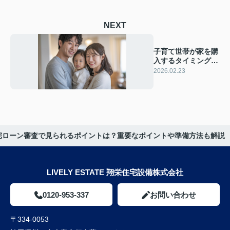
NEXT
子育て世帯が家を購
入するタイミング
は？平均的な年齢や
2026.02.23
判断基準も紹介
宅ローン審査で見られるポイントは？重要なポイントや準備方法も解説
LIVELY ESTATE 翔栄住宅設備株式会社
0120-953-337
お問い合わせ
〒334-0053