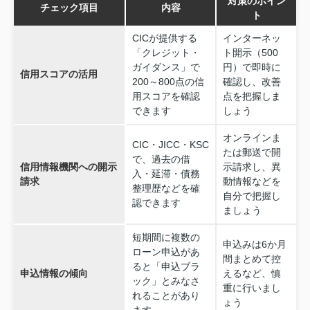
対策のポイン
チェック項目
内容
ト
CICが提供する
インターネッ
「クレジット・
ト開示（500
ガイダンス」で
円）で即時に
信用スコアの活用
200～800点の信
確認し、改善
用スコアを確認
点を把握しま
できます
しょう
オンラインま
CIC・JICC・KSC
たは郵送で開
で、過去の借
信用情報機関への開示
示請求し、異
入・延滞・債務
請求
動情報などを
整理歴などを確
自分で把握し
認できます
ましょう
短期間に複数の
申込みは6か月
ローン申込があ
間まとめて控
ると「申込ブラ
申込情報の傾向
えるなど、慎
ック」とみなさ
重に行いまし
れることがあり
ょう