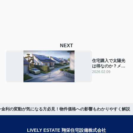
NEXT
住宅購入で太陽光
は得なのか？メリ
ットとデメリット
2026.02.09
を比較解説
ン金利の変動が気になる方必見！物件価格への影響もわかりやすく解説
LIVELY ESTATE 翔栄住宅設備株式会社