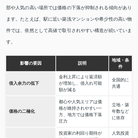
部や人気の高い場所では価格の下落が抑制される傾向があり
ます。たとえば、駅に近い築浅マンションや希少性の高い物
件では、依然として高値で取引されやすい構造が続いていま
す。
地域・条
影響の要因
説明
件
金利上昇により返済額
全国的に
借入余力の低下
が増加し、借入れ可能
共通
額が減る
都心や人気エリアは価
立地・築
格が維持されやすい一
価格の二極化
年数など
方、地方では価格下落
に依存
圧力
投資家の利回り期待が
人気投資