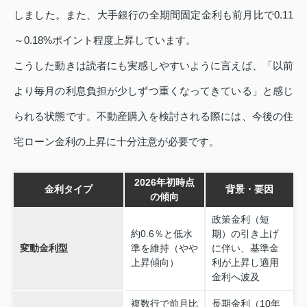
しました。また、大手銀行の全期間固定金利も前月比で0.11
～0.18%ポイント程度上昇しています。
こうした動きは読者にも実感しやすいように言えば、「以前
より毎月の利息負担が少しずつ重くなってきている」と感じ
られる状態です。不動産購入を検討される際には、今後の住
宅ローン金利の上昇に十分注意が必要です。
2026年初時点
金利タイプ
背景・要因
の傾向
政策金利（短
約0.6％と低水
期）の引き上げ
変動金利型
準を維持（やや
に伴い、基準金
上昇傾向）
利が上昇し適用
金利へ波及
複数行で前月比
長期金利（10年