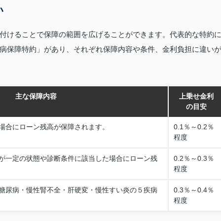
い
付けることで保障の範囲を広げることができます。代表的な特約
病保障特約」があり、それぞれ保障内容や条件、金利負担に違い
主な保障内容
上乗せ金利
の目安
場合にローン残高が保障されます。
0.1％～0.2％
程度
が一定の状態や診断条件に該当した場合にローン残
0.2％～0.3％
程度
糖尿病・慢性腎不全・肝硬変・慢性すい炎の５疾病
0.3％～0.4％
程度