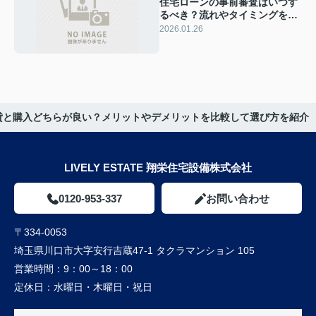
住宅ローンの事前審査はいつす
るべき？流れやタイミングをわ
かりやすく解説
2026.01.26
貸と購入どちらが良い？メリットやデメリットを比較して選び方を紹介
LIVELY ESTATE 翔栄住宅設備株式会社
0120-953-337
お問い合わせ
〒334-0053
埼玉県川口市大字安行吉蔵47-1 タクラマンション 105
営業時間：
9：00～18：00
定休日：
水曜日・木曜日・祝日