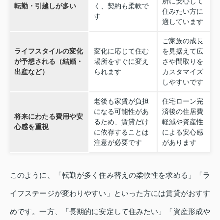
所に安心して
転勤・引越しが多い
く、契約も柔軟で
住みたい方に
す
適しています
ご家族の成長
ライフスタイルの変化
変化に応じて住む
を見据えて広
が予想される（結婚・
場所をすぐに変え
さや間取りを
出産など）
られます
カスタマイズ
しやすいです
老後も家賃が負担
住宅ローン完
になる可能性があ
済後の住居費
将来にわたる費用や安
るため、賃貸だけ
軽減や資産性
心感を重視
に依存することは
による安心感
注意が必要です
があります
このように、「転勤が多く住み替えの柔軟性を求める」「ラ
イフステージが変わりやすい」といった方には賃貸がおすす
めです。一方、「長期的に安定して住みたい」「資産形成や