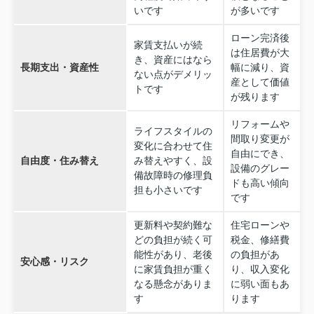
いです
が多いです
ローン完済後
家賃支払いが続
は住居費が大
き、資産にはなら
長期支出・資産性
幅に減り、資
ない点がデメリッ
産として価値
トです
が残ります
リフォームや
ライフスタイルの
間取り変更が
変化に合わせて住
自由にでき、
自由度・住み替え
み替えやすく、設
設備のグレー
備故障時の修理負
ドも高い傾向
担も小さいです
です
更新料や契約難な
住宅ローンや
どの負担が続く可
税金、修繕費
能性があり、老後
の負担があ
安心感・リスク
に家賃負担が重く
り、収入変化
なる懸念がありま
に弱い面もあ
す
ります