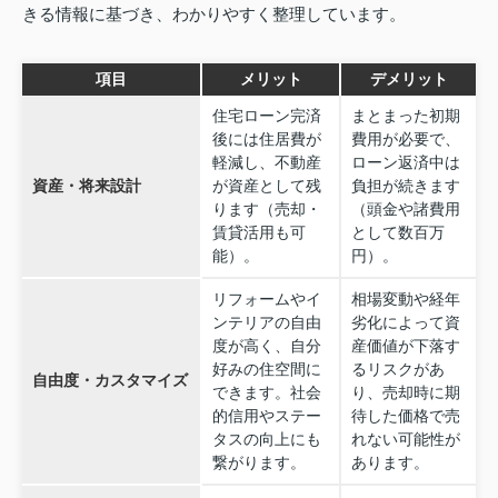
きる情報に基づき、わかりやすく整理しています。
項目
メリット
デメリット
住宅ローン完済
まとまった初期
後には住居費が
費用が必要で、
軽減し、不動産
ローン返済中は
資産・将来設計
が資産として残
負担が続きます
ります（売却・
（頭金や諸費用
賃貸活用も可
として数百万
能）。
円）。
リフォームやイ
相場変動や経年
ンテリアの自由
劣化によって資
度が高く、自分
産価値が下落す
好みの住空間に
るリスクがあ
自由度・カスタマイズ
できます。社会
り、売却時に期
的信用やステー
待した価格で売
タスの向上にも
れない可能性が
繋がります。
あります。