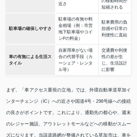
の移動時間が
近さ
短縮される
駐車場の有無や料
駐車費用の負
金相場（例：市営
駐車場の確保しやすさ
担感や日常の
地下駐車場やコイ
利便性に直結
ンPの料金）
自家用車がない場
交通費や利便
車の有無による生活ス
合の代替手段（カ
性の差が生
タイル
ーシェア・レンタ
じ、生活設計
ル等）
に影響
まず、「車アクセス重視の立地」では、外環自動車道草加イ
ンターチェンジ（IC）への近さや国道4号・298号線への接続
の良さがポイントです。これにより、通勤先の都心や、週末
のレジャー施設、アウトレットモールなどへの移動がスムー
ズになります。当該道路網が整備されている草加市は、車を