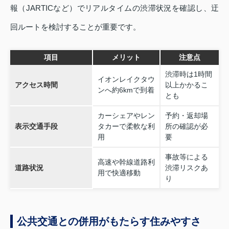
報（JARTICなど）でリアルタイムの渋滞状況を確認し、迂
回ルートを検討することが重要です。
項目
メリット
注意点
渋滞時は1時間
イオンレイクタウ
アクセス時間
以上かかるこ
ンへ約6kmで到着
とも
カーシェアやレン
予約・返却場
表示交通手段
タカーで柔軟な利
所の確認が必
用
要
事故等による
高速や幹線道路利
道路状況
渋滞リスクあ
用で快適移動
り
公共交通との併用がもたらす住みやすさ