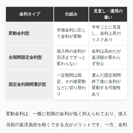
見直し・適用の
金利タイプ
仕組み
違い
半年ごとに見直
市場金利に応じ
変動金利型
し。金利上昇の
て金利が変動
リスクあり
借入時の金利が
金利は高めだが
全期間固定金利型
完済までずっと
返済額が変わら
変わらない
ず安心
一定期間は固
選んだ固定期間
定、その後変動
終了後に金利が
固定金利期間選択型
などに切り替わ
変動する可能性
り
あり
変動金利は、一般に初期の金利が低く抑えられており、借入
当初の返済負担を軽くできる点がメリットです。一方、金利