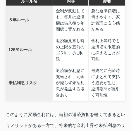
ルール名
内容
影響
金利が変動して
急な返済額増に
も、毎月の返済
備えやすく、家
５年ルール
額は借入後５年
計管理に安心感
間据え置かれる
がある
返済額見直し時
金利上昇時でも
の上限を直前の
返済増を限定的
125％ルール
125％までに制
に抑えることが
限
可能
返済額が利息に
最終的に完済時
充当され、元金
にまとめて支払
未払利息リスク
が減らず未払利
う必要が生じ、
息が発生する場
返済期間が長引
合あり
く可能性
このように変動金利には、当初の返済負担を軽くできるとい
うメリットがある一方で、将来的な金利上昇や未払利息のリ