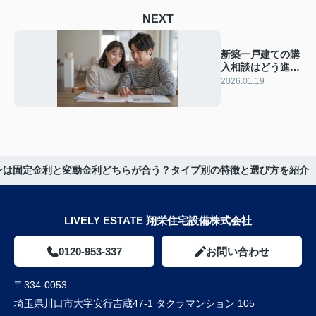
NEXT
新築一戸建ての購
入相談はどう進め
る？事前準備と流
2026.01.19
れを紹介
ンは固定金利と変動金利どちらが合う？タイプ別の特徴と選び方を紹介
LIVELY ESTATE 翔栄住宅設備株式会社
0120-953-337
お問い合わせ
〒334-0053
埼玉県川口市大字安行吉蔵47-1 タクラマンション 105