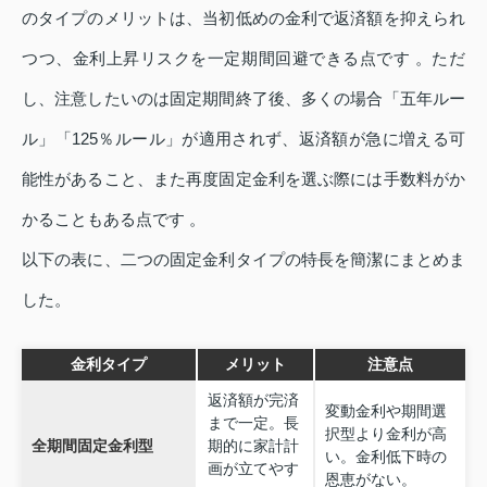
のタイプのメリットは、当初低めの金利で返済額を抑えられ
つつ、金利上昇リスクを一定期間回避できる点です 。ただ
し、注意したいのは固定期間終了後、多くの場合「五年ルー
ル」「125％ルール」が適用されず、返済額が急に増える可
能性があること、また再度固定金利を選ぶ際には手数料がか
かることもある点です 。
以下の表に、二つの固定金利タイプの特長を簡潔にまとめま
した。
金利タイプ
メリット
注意点
返済額が完済
変動金利や期間選
まで一定。長
択型より金利が高
全期間固定金利型
期的に家計計
い。金利低下時の
画が立てやす
恩恵がない。