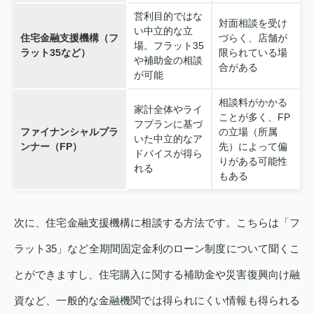
営利目的ではな
対面相談を受け
い中立的な立
住宅金融支援機構（フ
づらく、店舗が
場。フラット35
ラット35など）
限られている場
や補助金の相談
合がある
が可能
相談料がかかる
家計全体やライ
ことが多く、FP
フプランに基づ
ファイナンシャルプラ
の立場（所属
いた中立的なア
ンナー（FP）
先）によって偏
ドバイスが得ら
りがある可能性
れる
もある
次に、住宅金融支援機構に相談する方法です。こちらは「フ
ラット35」など全期間固定金利のローン制度について聞くこ
とができますし、住宅購入に関する補助金や災害復興向け融
資など、一般的な金融機関では得られにくい情報も得られる