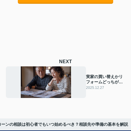
NEXT
実家の買い替えかリ
フォームどっちが得
なの？費用や生活面
2025.12.27
から選び方を解説
ローンの相談は初心者でもいつ始めるべき？相談先や準備の基本を解説