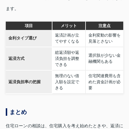
ます。
項目
メリット
注意点
返済計画が立
金利変動の影響を
金利タイプ選び
てやすくなる
見落とさない
総返済額や返
選択肢が少ない金
返済方式
済負担を調整
融機関もある
できる
無理のない借
住宅関連費用も含
返済負担率の把握
入額を設定で
めた資金計画が必
きる
要
まとめ
住宅ローンの相談は、住宅購入を考え始めたときや、返済に