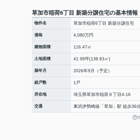
草加市稲荷6丁目 新築分譲住宅の基本情報
物件名
草加市稲荷6丁目 新築分譲住宅
価格
4,080万円
建物面積
116.47㎡
土地面積
41.99坪(138.83㎡)
築年月
2026年9月（予定）
総戸数
1戸
所在地
埼玉県
草加市
稲荷
６丁目4-16
交通
東武伊勢崎線
「
草加
」駅 徒歩36