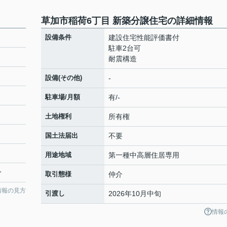
草加市稲荷6丁目 新築分譲住宅の詳細情報
設備条件
建設住宅性能評価書付
駐車2台可
耐震構造
設備(その他)
-
駐車場/月額
有/-
土地権利
所有権
国土法届出
不要
用途地域
第一種中高層住居専用
分
取引態様
仲介
情報の見方
引渡し
2026年10月中旬
情報