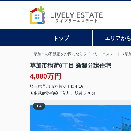
トップ
エリアか
｜草加市の不動産をお探しならライブリーエステート
草
草加市稲荷6丁目 新築分譲住宅
4,080万円
埼玉県
草加市
稲荷
６丁目4-16
東武伊勢崎線「草加」駅徒歩36分
1
/
4