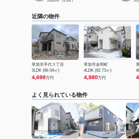
2000ｍ（25分）
3
近隣の物件
草加市手代３丁目
草加市金明町
3LDK (96.04㎡)
4LDK (92.73㎡)
4
4,699
4,980
4
万円
万円
よく見られている物件