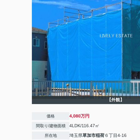
【外観】
4,080万円
価格
4LDK/116.47㎡
間取り/建物面積
埼玉県
草加市
稲荷
６丁目4-16
所在地