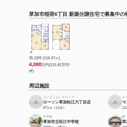
草加市稲荷6丁目 新築分譲住宅で募集中の
35.23坪 (116.47㎡)
4,080
万円(115.81万円/
坪)
周辺施設
コンビニエンスストア
ス
ローソン草加松江六丁目店
マ
871ｍ（11分）
1
中学校
駅
草加市立松江中学校
草