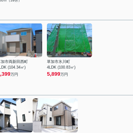
100ｍ（39分）
草加市両新田西町
草加市氷川町
LDK (104.34㎡)
4LDK (100.83㎡)
,399
5,899
万円
万円