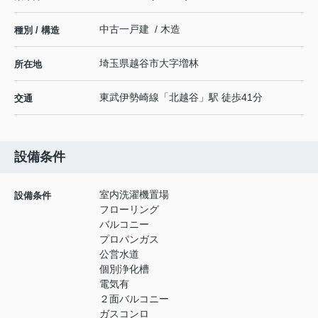
中古一戸建 / 木造
種別 / 構造
埼玉県
越谷市
大字増林
所在地
東武伊勢崎線
「
北越谷
」駅 徒歩41分
交通
設備条件
室内洗濯機置場
設備条件
フローリング
バルコニー
プロパンガス
公営水道
個別浄化槽
電気有
２面バルコニー
ガスコンロ