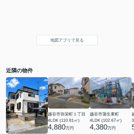
地図アプリで見る
近隣の物件
越谷市弥栄町１丁目
越谷市蒲生東町
4LDK (110.81㎡)
4LDK (102.67㎡)
3
4,880
4,380
万円
万円