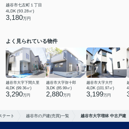
越谷市七左町１丁目
4LDK (93.28㎡)
3,180
万円
よく見られている物件
越谷市大字下間久里
越谷市大字弥十郎
越谷市大字大竹
4LDK (99.36㎡)
3LDK (85.99㎡)
4LDK (101.97㎡)
4
3,290
2,880
3,199
万円
万円
万円
ステート
越谷市の戸建(売買)一覧
越谷市大字増林 中古戸建