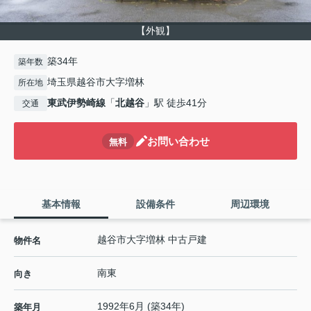
【外観】
築34年
築年数
埼玉県越谷市大字増林
所在地
東武伊勢崎線
「
北越谷
」駅 徒歩41分
交通
お問い合わせ
無料
基本情報
設備条件
周辺環境
越谷市大字増林 中古戸建
物件名
南東
向き
1992年6月 (築34年)
築年月