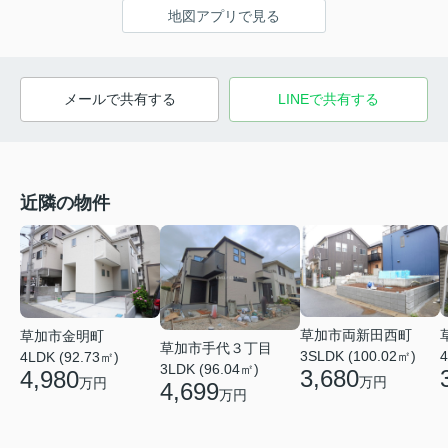
地図アプリで見る
メールで共有する
LINEで共有する
近隣の物件
草加市両新田西町
草加市金明町
草加市手代３丁目
3SLDK (100.02㎡)
4
4LDK (92.73㎡)
3LDK (96.04㎡)
3,680
4,980
万円
万円
4,699
万円