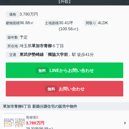
【外観】
3,780万円
価格
96.88㎡
30.41坪
4LDK
建物面積
土地面積
間取り
(100.56㎡)
予定
築年数
埼玉県
草加市
青柳
６丁目
所在地
東武伊勢崎線
「
獨協大学前
」駅 徒歩41分
交通
LINEからお問い合わせ
無料
お問い合わせ
無料
草加市青柳6丁目 新築分譲住宅の販売中物件
青柳第5
3,780万円
29.30坪(96.88㎡)