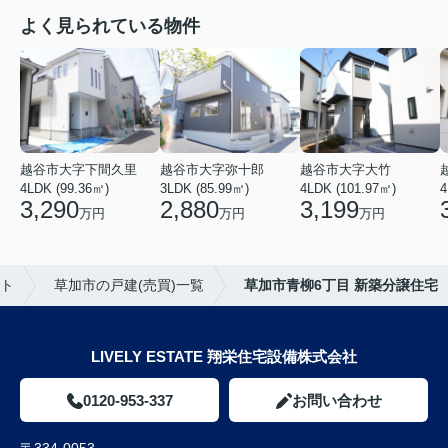
よく見られている物件
越谷市大字下間久里
越谷市大字弥十郎
越谷市大字大竹
4LDK (99.36㎡)
3LDK (85.99㎡)
4LDK (101.97㎡)
4
3,290
2,880
3,199
万円
万円
万円
ト
草加市の戸建(売買)一覧
草加市青柳6丁目 新築分譲住宅
LIVELY ESTATE 翔栄住宅設備株式会社
0120-953-337
お問い合わせ