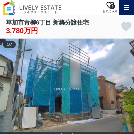
0
お気に入り
草加市青柳6丁目 新築分譲住宅
3,780万円
1
/
7