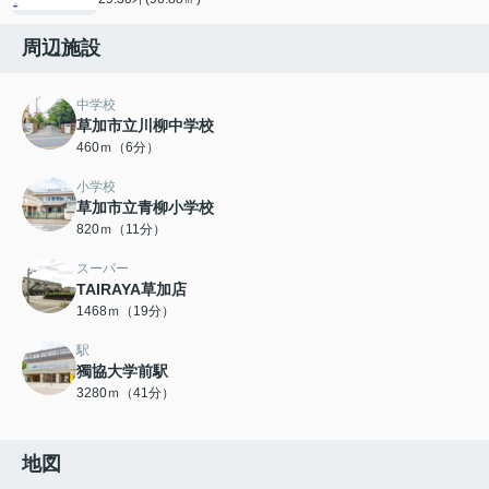
周辺施設
中学校
草加市立川柳中学校
460ｍ（6分）
小学校
草加市立青柳小学校
820ｍ（11分）
スーパー
TAIRAYA草加店
1468ｍ（19分）
駅
獨協大学前駅
3280ｍ（41分）
地図