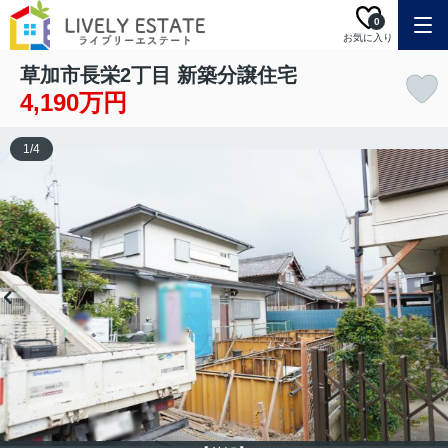
0
お気に入り
草加市長栄2丁目 新築分譲住宅
4,190万円
1
/
4