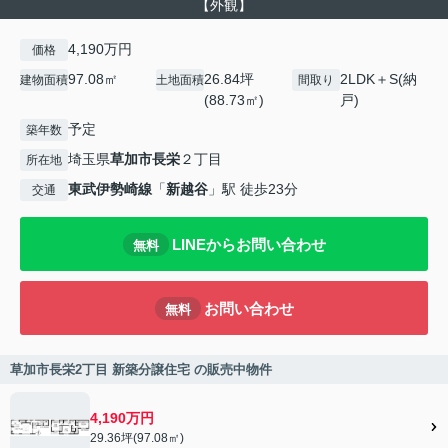
【外観】
4,190万円
価格
97.08㎡
26.84坪
2LDK＋S(納
建物面積
土地面積
間取り
(88.73㎡)
戸)
予定
築年数
埼玉県
草加市
長栄
２丁目
所在地
東武伊勢崎線
「
新越谷
」駅 徒歩23分
交通
LINEからお問い合わせ
無料
お問い合わせ
無料
草加市長栄2丁目 新築分譲住宅 の販売中物件
4,190万円
29.36坪(97.08㎡)