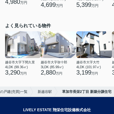
4,980
万円
4,699
5,399
万円
万円
よく見られている物件
越谷市大字下間久里
越谷市大字弥十郎
越谷市大字大竹
4LDK (99.36㎡)
3LDK (85.99㎡)
4LDK (101.97㎡)
4
3,290
2,880
3,199
万円
万円
万円
の戸建(売買)一覧
新越谷駅
草加市長栄2丁目 新築分譲住宅
LIVELY ESTATE 翔栄住宅設備株式会社