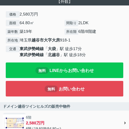
【外観】
2,580万円
価格
64.80㎡
2LDK
面積
間取り
築19年
6階/8階建
築年数
所在階
埼玉県
越谷市
大字大房
918-1
所在地
東武伊勢崎線
「
大袋
」駅 徒歩17分
交通
東武伊勢崎線
「
北越谷
」駅 徒歩18分
LINEからお問い合わせ
無料
お問い合わせ
無料
ドメイン越谷ツインヒルズの販売中物件
6階
2,580万円
6階 / 19.60坪(64.80㎡)