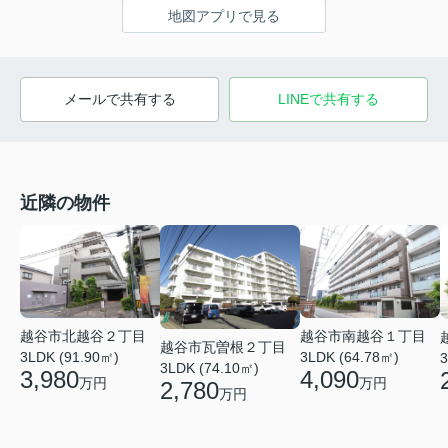
地図アプリで見る
メールで共有する
LINEで共有する
近隣の物件
越谷市南越谷１丁目
越谷市北越谷２丁目
越谷市瓦曽根２丁目
3LDK (64.78㎡)
3LDK (91.90㎡)
3
3LDK (74.10㎡)
4,090
3,980
万円
万円
2,780
万円