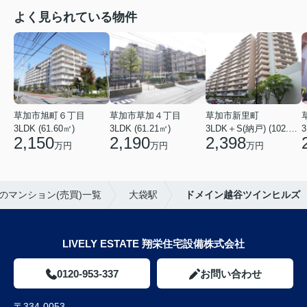
よく見られている物件
草加市旭町６丁目
草加市草加４丁目
草加市新里町
3LDK (61.60㎡)
3LDK (61.21㎡)
3LDK＋S(納戸) (102.77㎡)
3
2,150
2,190
2,398
万円
万円
万円
のマンション(売買)一覧
大袋駅
ドメイン越谷ツインヒルズ
LIVELY ESTATE 翔栄住宅設備株式会社
0120-953-337
お問い合わせ
〒334-0053