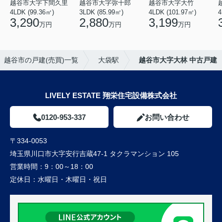
越谷市大字下間久里
越谷市大字弥十郎
越谷市大字大竹
4LDK (99.36㎡)
3LDK (85.99㎡)
4LDK (101.97㎡)
4
3,290
2,880
3,199
万円
万円
万円
越谷市の戸建(売買)一覧
大袋駅
越谷市大字大林 中古戸建
LIVELY ESTATE 翔栄住宅設備株式会社
0120-953-337
お問い合わせ
〒334-0053
埼玉県川口市大字安行吉蔵47-1 タクラマンション 105
営業時間：
9：00～18：00
定休日：
水曜日・木曜日・祝日