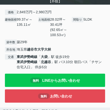
【外観】
2,849万円～2,980万円
価格
99.37㎡～
28.02坪～
5LDK
建物面積
土地面積
間取り
135.11㎡
30.41坪
(92.65㎡～
100.53㎡)
築29年
築年数
埼玉県
越谷市
大字大林
所在地
東武伊勢崎線
「
大袋
」駅 徒歩19分
交通
東武伊勢崎線
「
北越谷
」駅 バス10分 朝日バス「チサン
住宅入口」 停歩5分
LINEからお問い合わせ
無料
お問い合わせ
無料