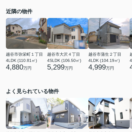
近隣の物件
越谷市弥栄町１丁目
越谷市大沢４丁目
越谷市蒲生２丁目
4LDK (110.81㎡)
4SLDK (106.50㎡)
4LDK (104.19㎡)
4
4,880
5,299
4,999
万円
万円
万円
よく見られている物件