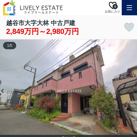
0
お気に入り
越谷市大字大林 中古戸建
2,849万円～2,980万円
1
/
5