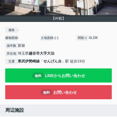
【外観】
-
価格
-
-(-)
4LDK
建物面積
土地面積
間取り
新築
築年数
埼玉県
越谷市
大字大泊
所在地
東武伊勢崎線
「
せんげん台
」駅 徒歩19分
交通
LINEからお問い合わせ
無料
お問い合わせ
無料
周辺施設