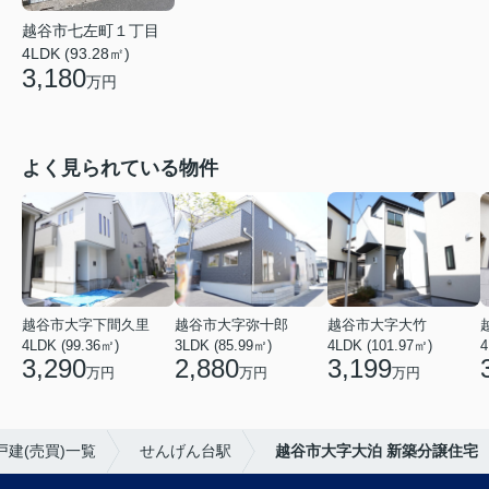
越谷市七左町１丁目
4LDK (93.28㎡)
3,180
万円
よく見られている物件
越谷市大字下間久里
越谷市大字弥十郎
越谷市大字大竹
4LDK (99.36㎡)
3LDK (85.99㎡)
4LDK (101.97㎡)
4
3,290
2,880
3,199
万円
万円
万円
戸建(売買)一覧
せんげん台駅
越谷市大字大泊 新築分譲住宅