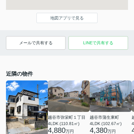
地図アプリで見る
メールで共有する
LINEで共有する
近隣の物件
越谷市弥栄町１丁目
越谷市蒲生東町
4LDK (110.81㎡)
4LDK (102.67㎡)
4
4,880
4,380
万円
万円