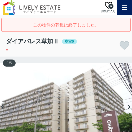
0
お気に入り
この物件の募集は終了しました。
ダイアパレス草加Ⅱ
空室0
-
1
/
5