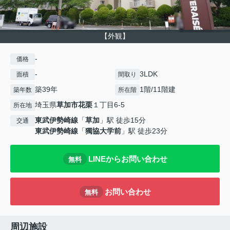
【外観】
-
価格
-
3LDK
面積
間取り
築39年
1階/11階建
築年数
所在階
埼玉県
草加市
花栗
１丁目6-5
所在地
東武伊勢崎線
「
草加
」駅 徒歩15分
交通
東武伊勢崎線
「
獨協大学前
」駅 徒歩23分
LINEからお問い合わせ
無料
お問い合わせ
無料
周辺施設