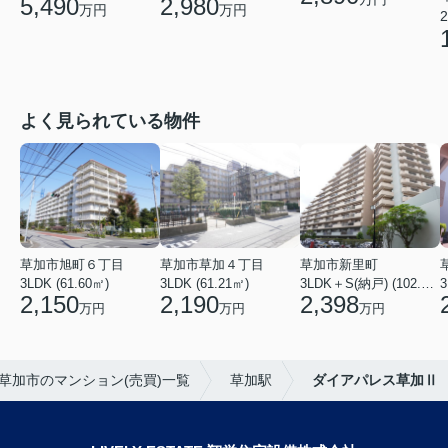
5,490
2,980
万円
万円
2
よく見られている物件
草加市旭町６丁目
草加市草加４丁目
草加市新里町
3LDK (61.60㎡)
3LDK (61.21㎡)
3LDK＋S(納戸) (102.77㎡)
3
2,150
2,190
2,398
万円
万円
万円
草加市のマンション(売買)一覧
草加駅
ダイアパレス草加Ⅱ