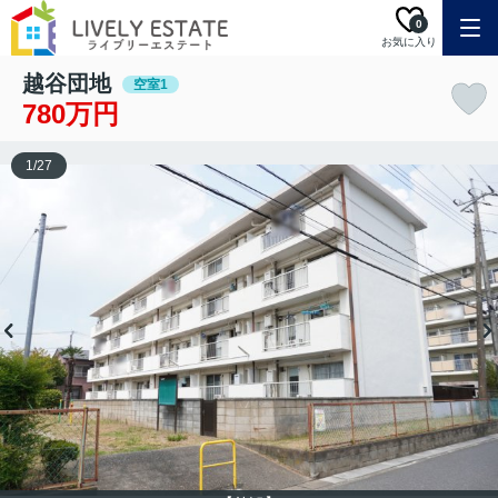
0
お気に入り
越谷団地
空室1
780万円
1
/
27