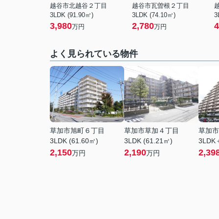
越谷市北越谷２丁目
越谷市瓦曽根２丁目
3LDK (91.90㎡)
3LDK (74.10㎡)
3
3,980
2,780
4
万円
万円
よく見られている物件
草加市旭町６丁目
草加市草加４丁目
草加市
3LDK (61.60㎡)
3LDK (61.21㎡)
3LDK＋
2,150
2,190
2,39
万円
万円