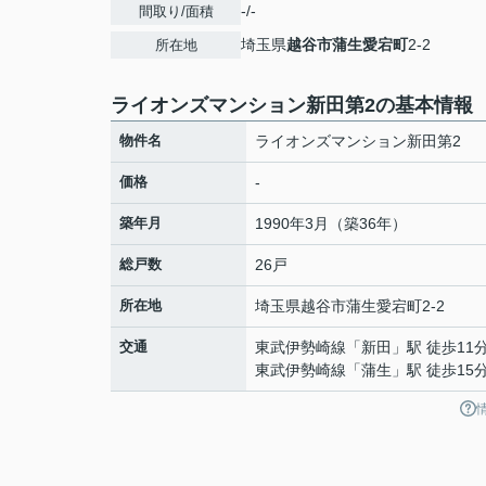
-/-
間取り/面積
埼玉県
越谷市
蒲生愛宕町
2-2
所在地
ライオンズマンション新田第2の基本情報
物件名
ライオンズマンション新田第2
価格
-
築年月
1990年3月（築36年）
総戸数
26戸
所在地
埼玉県
越谷市
蒲生愛宕町
2-2
交通
東武伊勢崎線
「
新田
」駅 徒歩11
東武伊勢崎線
「
蒲生
」駅 徒歩15