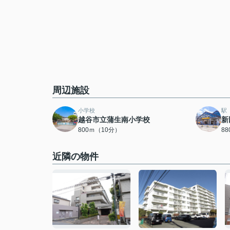
周辺施設
小学校
駅
越谷市立蒲生南小学校
新
800ｍ（10分）
8
近隣の物件