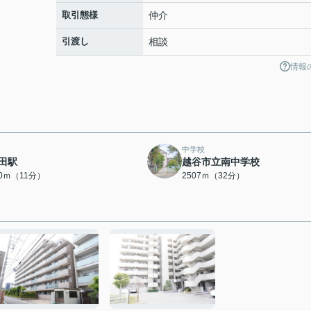
取引態様
仲介
引渡し
相談
情報
中学校
田駅
越谷市立南中学校
80ｍ（11分）
2507ｍ（32分）