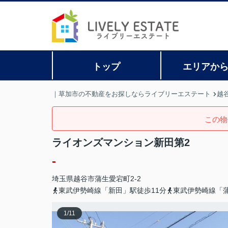
トップ
エリアか
｜草加市の不動産をお探しならライブリーエステート
越
この物
ライオンズマンション新田第2
-
埼玉県
越谷市
蒲生愛宕町
2-2
東武伊勢崎線「新田」駅徒歩11分
東武伊勢崎線「蒲
1
/
11