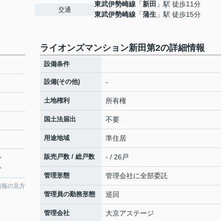
東武伊勢崎線
「
新田
」駅 徒歩11分
交通
東武伊勢崎線
「
蒲生
」駅 徒歩15分
ライオンズマンション新田第2の詳細情報
設備条件
設備(その他)
-
土地権利
所有権
国土法届出
不要
用途地域
準住居
販売戸数 / 総戸数
- / 26戸
分
分
管理形態
管理会社に全部委託
情報の見方
管理員の勤務形態
巡回
管理会社
大京アステージ