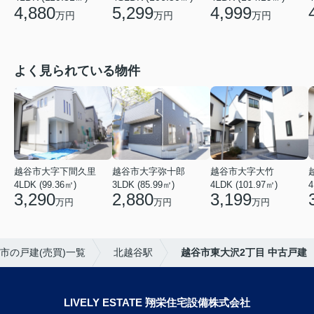
4,880
5,299
4,999
万円
万円
万円
よく見られている物件
越谷市大字下間久里
越谷市大字弥十郎
越谷市大字大竹
4LDK (99.36㎡)
3LDK (85.99㎡)
4LDK (101.97㎡)
4
3,290
2,880
3,199
万円
万円
万円
市の戸建(売買)一覧
北越谷駅
越谷市東大沢2丁目 中古戸建
LIVELY ESTATE 翔栄住宅設備株式会社