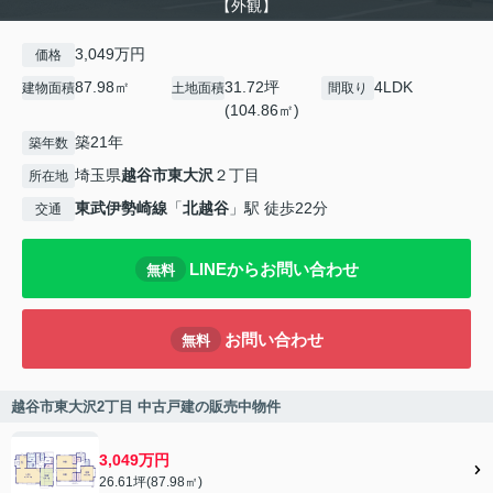
【外観】
3,049万円
価格
87.98㎡
31.72坪
4LDK
建物面積
土地面積
間取り
(104.86㎡)
築21年
築年数
埼玉県
越谷市
東大沢
２丁目
所在地
東武伊勢崎線
「
北越谷
」駅 徒歩22分
交通
LINEからお問い合わせ
無料
お問い合わせ
無料
越谷市東大沢2丁目 中古戸建の販売中物件
3,049万円
26.61坪(87.98㎡)