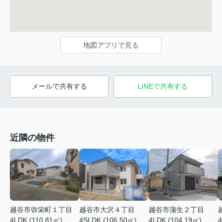
地図アプリで見る
メールで共有する
LINEで共有する
近隣の物件
越谷市弥栄町１丁目
越谷市大沢４丁目
越谷市蒲生２丁目
4LDK (110.81㎡)
4SLDK (106.50㎡)
4LDK (104.19㎡)
4