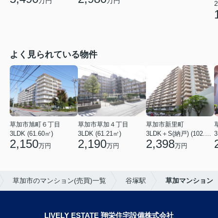
万円
万円
2
よく見られている物件
草加市旭町６丁目
草加市草加４丁目
草加市新里町
3LDK (61.60㎡)
3LDK (61.21㎡)
3LDK＋S(納戸) (102.77㎡)
3
2,150
2,190
2,398
万円
万円
万円
草加市のマンション(売買)一覧
谷塚駅
草加マンション
LIVELY ESTATE 翔栄住宅設備株式会社