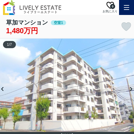
0
お気に入り
草加マンション
空室1
1,480万円
1
/
7