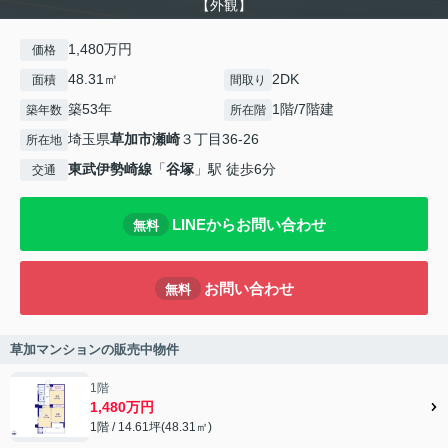
【外観】
1,480万円
価格
48.31㎡
2DK
面積
間取り
築53年
1階/7階建
築年数
所在階
埼玉県
草加市
瀬崎
３丁目36-26
所在地
東武伊勢崎線
「
谷塚
」駅 徒歩6分
交通
LINEからお問い合わせ
無料
お問い合わせ
無料
草加マンションの販売中物件
1階
1,480万円
1階 / 14.61坪(48.31㎡)