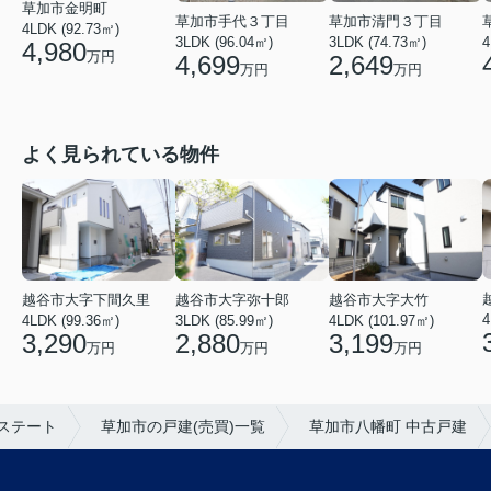
草加市金明町
草加市手代３丁目
草加市清門３丁目
4LDK (92.73㎡)
3LDK (96.04㎡)
3LDK (74.73㎡)
4
4,980
万円
4,699
2,649
万円
万円
よく見られている物件
越谷市大字弥十郎
越谷市大字下間久里
越谷市大字大竹
4
3LDK (85.99㎡)
4LDK (99.36㎡)
4LDK (101.97㎡)
2,880
3,290
3,199
万円
万円
万円
ステート
草加市の戸建(売買)一覧
草加市八幡町 中古戸建