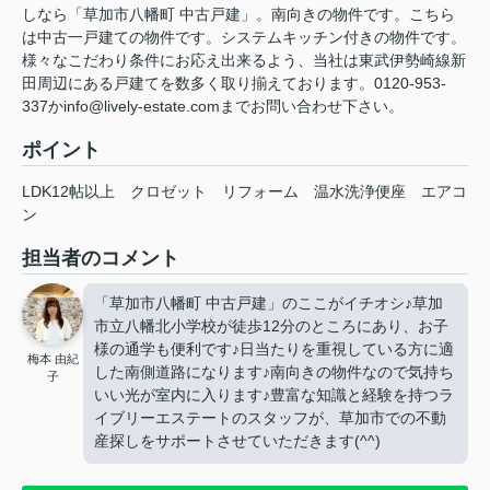
しなら「草加市八幡町 中古戸建」。南向きの物件です。こちら
は中古一戸建ての物件です。システムキッチン付きの物件です。
様々なこだわり条件にお応え出来るよう、当社は東武伊勢崎線新
田周辺にある戸建てを数多く取り揃えております。0120-953-
337かinfo@lively-estate.comまでお問い合わせ下さい。
ポイント
LDK12帖以上
クロゼット
リフォーム
温水洗浄便座
エアコ
ン
担当者のコメント
「草加市八幡町 中古戸建」のここがイチオシ♪草加
市立八幡北小学校が徒歩12分のところにあり、お子
様の通学も便利です♪日当たりを重視している方に適
梅本 由紀
した南側道路になります♪南向きの物件なので気持ち
子
いい光が室内に入ります♪豊富な知識と経験を持つラ
イブリーエステートのスタッフが、草加市での不動
産探しをサポートさせていただきます(^^)