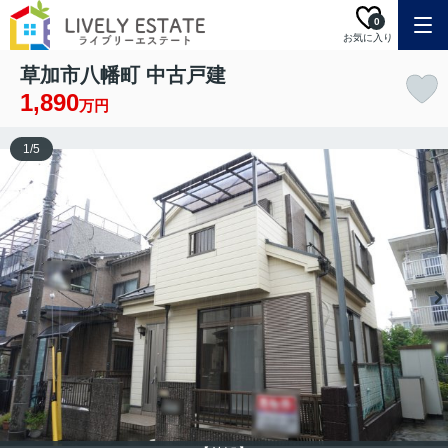
0
お気に入り
草加市八幡町 中古戸建
1,890
万円
1
/
5