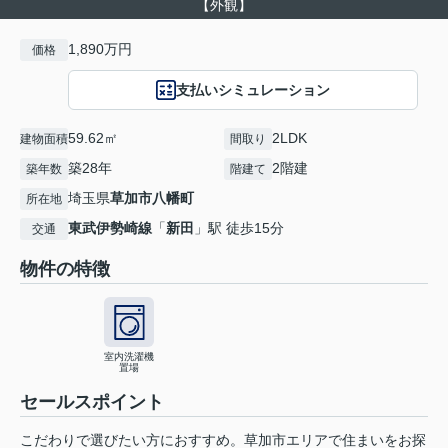
【外観】
1,890万円
価格
支払いシミュレーション
59.62㎡
2LDK
建物面積
間取り
築28年
2階建
築年数
階建て
埼玉県
草加市
八幡町
所在地
東武伊勢崎線
「
新田
」駅 徒歩15分
交通
物件の特徴
室内洗濯機
置場
セールスポイント
こだわりで選びたい方におすすめ。草加市エリアで住まいをお探