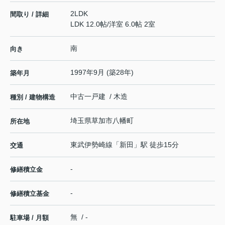
2LDK
間取り / 詳細
LDK 12.0帖
/
洋室 6.0帖 2室
南
向き
1997年9月 (築28年)
築年月
中古一戸建 / 木造
種別 / 建物構造
埼玉県
草加市
八幡町
所在地
東武伊勢崎線
「
新田
」駅 徒歩15分
交通
-
修繕積立金
-
修繕積立基金
無 / -
駐車場 / 月額