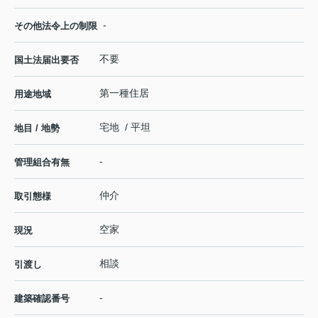
-
その他法令上の制限
不要
国土法届出要否
第一種住居
用途地域
宅地 / 平坦
地目 / 地勢
-
管理組合有無
仲介
取引態様
空家
現況
相談
引渡し
-
建築確認番号