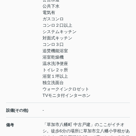
公共下水
電気有
ガスコンロ
コンロ２口以上
システムキッチン
対面式キッチン
コンロ３口
追焚機能浴室
浴室乾燥機
温水洗浄便座
トイレ２ヶ所
浴室１坪以上
独立洗面台
ウォークインクロゼット
TVモニタ付インターホン
-
設備(その他)
「草加市八幡町 中古戸建」のここがイチオ
備考
シ。徒歩6分の場所に草加市立八幡小学校があ