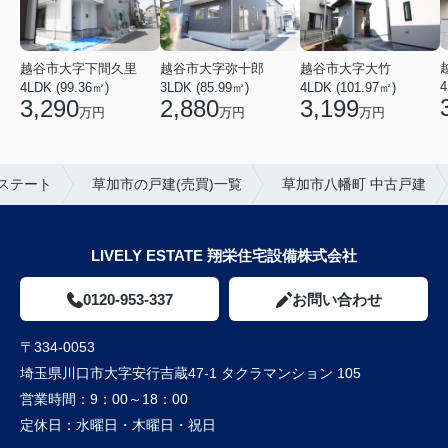
越谷市大字弥十郎
越谷市大字下間久里
越谷市大字大竹
4
3LDK (85.99㎡)
4LDK (99.36㎡)
4LDK (101.97㎡)
2,880
3,290
3,199
万円
万円
万円
ステート
草加市の戸建(売買)一覧
草加市八幡町 中古戸建
LIVELY ESTATE 翔栄住宅設備株式会社
0120-953-337
お問い合わせ
〒334-0053
埼玉県川口市大字安行吉蔵47-1 タクラマンション 105
営業時間：
9：00～18：00
定休日：
水曜日・木曜日・祝日