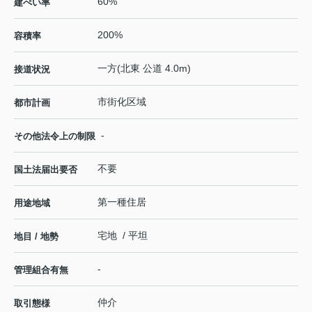
60%
建ぺい率
200%
容積率
一方(北東 公道 4.0m)
接道状況
市街化区域
都市計画
-
その他法令上の制限
不要
国土法届出要否
第一種住居
用途地域
宅地 / 平坦
地目 / 地勢
-
管理組合有無
仲介
取引態様