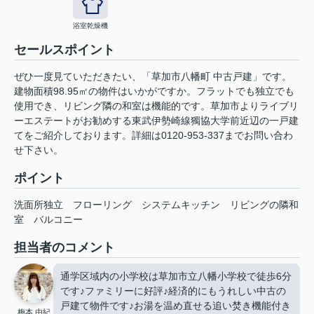
浴室乾燥機
セールスポイント
ぜひ一度見ていただきたい、「草加市八幡町 中古戸建」です。
建物面積98.95㎡の物件はいかがですか。フラットでも独立でも
使用でき、リビング隣の和室は機能的です。草加市よりライブリ
ーエステートがお勧めする東武伊勢崎線獨協大学前近辺の一戸建
てをご紹介しております。詳細は0120-953-337までお問い合わ
せ下さい。
ポイント
洗面所独立
フローリング
システムキッチン
リビングの隣和
室
バルコニー
担当者のコメント
通学区域内の小学校は草加市立八幡小学校で徒歩6分
です♪ファミリーに好評♪経済的にもうれしい中古の
戸建て物件です♪お湯を温め直せる追い焚き機能付き
梅本 由紀