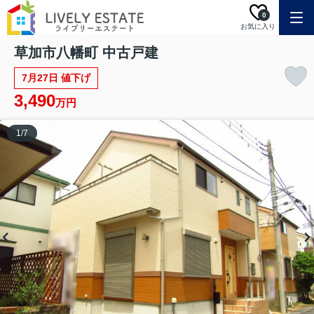
0
お気に入り
草加市八幡町 中古戸建
7月27日 値下げ
3,490
万円
1
/
7