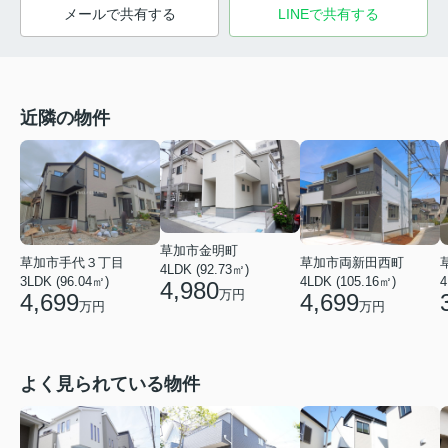
メールで共有する
LINEで共有する
近隣の物件
草加市金明町
草加市手代３丁目
草加市両新田西町
4LDK (92.73㎡)
3LDK (96.04㎡)
4LDK (105.16㎡)
4
4,980
万円
4,699
4,699
万円
万円
よく見られている物件