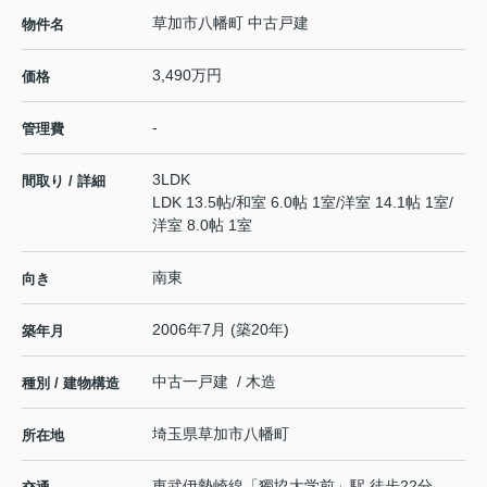
草加市八幡町 中古戸建
物件名
3,490万円
価格
-
管理費
3LDK
間取り / 詳細
LDK 13.5帖
/
和室 6.0帖 1室
/
洋室 14.1帖 1室
/
洋室 8.0帖 1室
南東
向き
2006年7月 (築20年)
築年月
中古一戸建 / 木造
種別 / 建物構造
埼玉県
草加市
八幡町
所在地
東武伊勢崎線
「
獨協大学前
」駅 徒歩22分