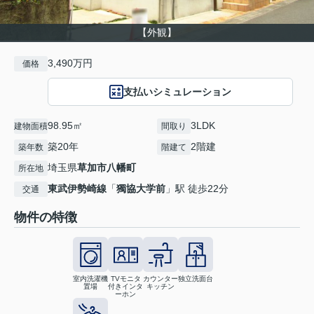
【外観】
3,490万円
価格
支払いシミュレーション
98.95㎡
3LDK
建物面積
間取り
築20年
2階建
築年数
階建て
埼玉県
草加市
八幡町
所在地
東武伊勢崎線
「
獨協大学前
」駅 徒歩22分
交通
物件の特徴
室内洗濯機
TVモニタ
カウンター
独立洗面台
置場
付きインタ
キッチン
ーホン