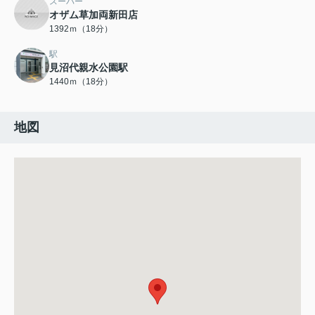
スーパー
オザム草加両新田店
1392ｍ（18分）
駅
見沼代親水公園駅
1440ｍ（18分）
地図