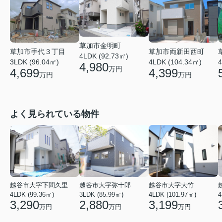
草加市金明町
草加市手代３丁目
草加市両新田西町
4LDK (92.73㎡)
3LDK (96.04㎡)
4LDK (104.34㎡)
4
4,980
万円
4,699
4,399
万円
万円
よく見られている物件
越谷市大字下間久里
越谷市大字弥十郎
越谷市大字大竹
4LDK (99.36㎡)
3LDK (85.99㎡)
4LDK (101.97㎡)
4
3,290
2,880
3,199
万円
万円
万円