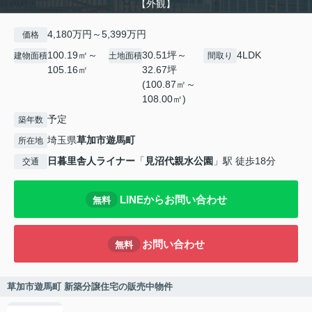
【外観】
4,180万円～5,399万円
価格
100.19㎡～
30.51坪～
4LDK
建物面積
土地面積
間取り
105.16㎡
32.67坪
(100.87㎡～
108.00㎡)
予定
築年数
埼玉県
草加市
遊馬町
所在地
日暮里舎人ライナー
「
見沼代親水公園
」駅 徒歩18分
交通
LINEからお問い合わせ
無料
お問い合わせ
無料
草加市遊馬町 新築分譲住宅の販売中物件