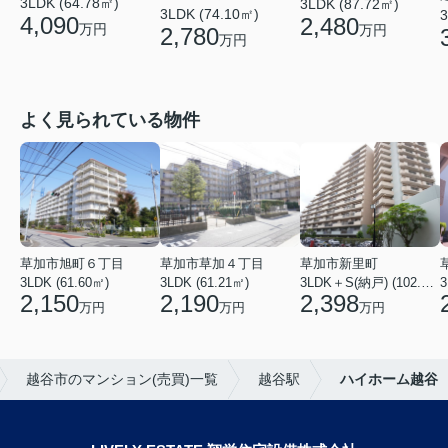
3LDK (64.78㎡)
3LDK (87.72㎡)
3LDK (74.10㎡)
3
4,090
2,480
万円
万円
2,780
万円
よく見られている物件
草加市旭町６丁目
草加市草加４丁目
草加市新里町
3LDK (61.60㎡)
3LDK (61.21㎡)
3LDK＋S(納戸) (102.77㎡)
3
2,150
2,190
2,398
万円
万円
万円
越谷市のマンション(売買)一覧
越谷駅
ハイホーム越谷