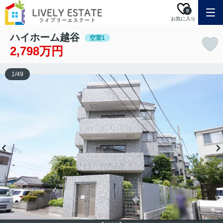
0
お気に入り
ハイホーム越谷
空室1
2,798万円
1
/
49