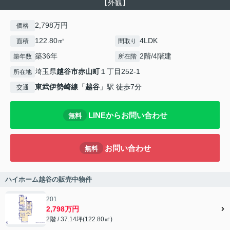
【外観】
2,798万円
価格
122.80㎡
4LDK
面積
間取り
築36年
2階/4階建
築年数
所在階
埼玉県
越谷市
赤山町
１丁目252-1
所在地
東武伊勢崎線
「
越谷
」駅 徒歩7分
交通
LINEからお問い合わせ
無料
お問い合わせ
無料
ハイホーム越谷の販売中物件
201
2,798万円
2階 / 37.14坪(122.80㎡)