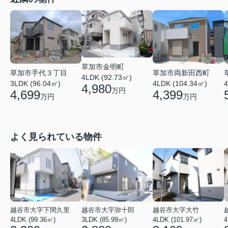
草加市金明町
草加市手代３丁目
草加市両新田西町
4LDK (92.73㎡)
3LDK (96.04㎡)
4LDK (104.34㎡)
4
4,980
万円
4,699
4,399
万円
万円
よく見られている物件
越谷市大字下間久里
越谷市大字弥十郎
越谷市大字大竹
4LDK (99.36㎡)
3LDK (85.99㎡)
4LDK (101.97㎡)
4