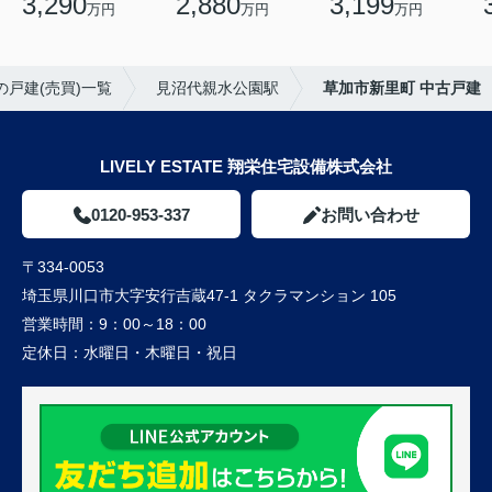
3,290
2,880
3,199
万円
万円
万円
の戸建(売買)一覧
見沼代親水公園駅
草加市新里町 中古戸建
LIVELY ESTATE 翔栄住宅設備株式会社
0120-953-337
お問い合わせ
〒334-0053
埼玉県川口市大字安行吉蔵47-1 タクラマンション 105
営業時間：
9：00～18：00
定休日：
水曜日・木曜日・祝日