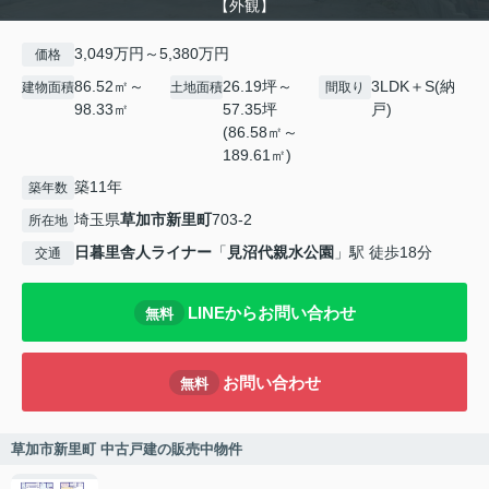
【外観】
3,049万円～5,380万円
価格
86.52㎡～
26.19坪～
3LDK＋S(納
建物面積
土地面積
間取り
98.33㎡
57.35坪
戸)
(86.58㎡～
189.61㎡)
築11年
築年数
埼玉県
草加市
新里町
703-2
所在地
日暮里舎人ライナー
「
見沼代親水公園
」駅 徒歩18分
交通
LINEからお問い合わせ
無料
お問い合わせ
無料
草加市新里町 中古戸建の販売中物件