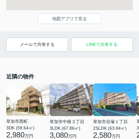
地図アプリで見る
メールで共有する
LINEで共有する
近隣の物件
草加市西町
草加市中根３丁目
草加市谷塚１丁目
3DK (59.64㎡)
3
3LDK (67.86㎡)
2SLDK (63.84㎡)
2,980
3,080
2,580
万円
万円
万円