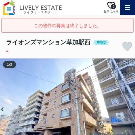
0
お気に入り
この物件の募集は終了しました。
ライオンズマンション草加駅西
空室0
-
1
/
3