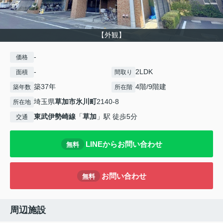
【外観】
-
価格
-
2LDK
面積
間取り
築37年
4階/9階建
築年数
所在階
埼玉県
草加市
氷川町
2140-8
所在地
東武伊勢崎線
「
草加
」駅 徒歩5分
交通
LINEからお問い合わせ
無料
お問い合わせ
無料
周辺施設