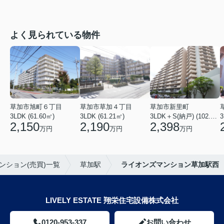
よく見られている物件
草加市旭町６丁目
草加市草加４丁目
草加市新里町
3LDK (61.60㎡)
3LDK (61.21㎡)
3LDK＋S(納戸) (102.77㎡)
3
2,150
2,190
2,398
万円
万円
万円
ンション(売買)一覧
草加駅
ライオンズマンション草加駅西
LIVELY ESTATE 翔栄住宅設備株式会社
0120-953-337
お問い合わせ