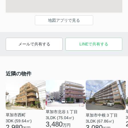
地図アプリで見る
メールで共有する
LINEで共有する
近隣の物件
草加市北谷１丁目
草加市西町
草加市中根３丁目
3
3LDK (75.04㎡)
3DK (59.64㎡)
3LDK (67.86㎡)
3,480
万円
2,980
3,080