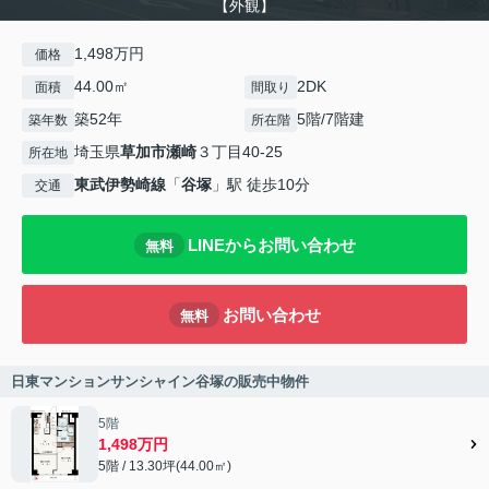
【外観】
1,498万円
価格
44.00㎡
2DK
面積
間取り
築52年
5階/7階建
築年数
所在階
埼玉県
草加市
瀬崎
３丁目40-25
所在地
東武伊勢崎線
「
谷塚
」駅 徒歩10分
交通
LINEからお問い合わせ
無料
お問い合わせ
無料
日東マンションサンシャイン谷塚の販売中物件
5階
1,498万円
5階 / 13.30坪(44.00㎡)