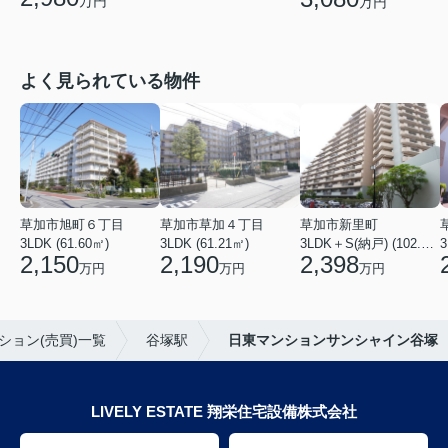
万円
万円
よく見られている物件
草加市旭町６丁目
草加市草加４丁目
草加市新里町
3LDK (61.60㎡)
3LDK (61.21㎡)
3LDK＋S(納戸) (102.77㎡)
3
2,150
2,190
2,398
万円
万円
万円
ション(売買)一覧
谷塚駅
日東マンションサンシャイン谷塚
LIVELY ESTATE 翔栄住宅設備株式会社